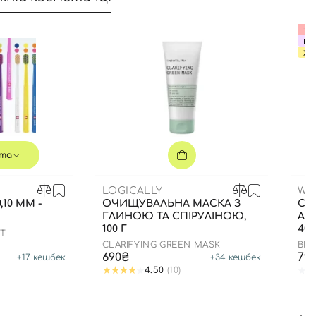
Тер
ВИ
ХІТ
та
LOGICALLY
WH
,10 ММ -
ОЧИЩУВАЛЬНА МАСКА З
СО
ГЛИНОЮ ТА СПІРУЛІНОЮ,
АН
100 Г
40 
FT
CLARIFYING GREEN MASK
BIF
690₴
79
+
17
кешбек
+
34
кешбек
4.50
(10)