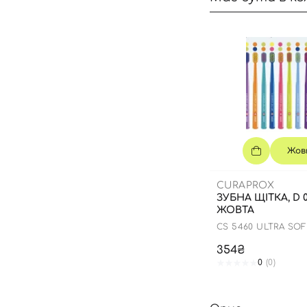
Жов
CURAPROX
ЗУБНА ЩІТКА, D 0
ЖОВТА
CS 5460 ULTRA SO
354₴
0
(0)