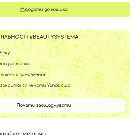
Додати до кошика
ЯЛЬНОСТІ #BEAUTYSYSTEMA
шбеку
на доставка
 в кожне замовлення
закритої спільноти Yana's club
Почати заощаджувати
жній косметичці