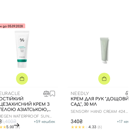
н до 05.09.2028
CEURACLE
NEEDLY
ОСТІЙКИЙ
КРЕМ ДЛЯ РУК "ДОЩОВИЙ
ЦЕЗАХИСНИЙ КРЕМ З
САД", 30 МЛ
ТЕЛОЮ АЗІАТСЬКОЮ,
SENSORY HAND CREAM 424
Л ДО 05.09.2028
RAINY GARDEN
 REGEN WATERPROOF SUN
+ PA++++
₴
1,400₴
340₴
+
59
кешбек
+
17
кешб
5.00
(5)
4.33
(6)