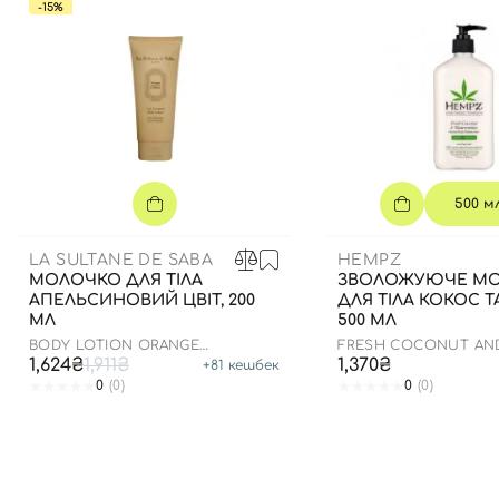
-15%
500 м
LA SULTANE DE SABA
HEMPZ
МОЛОЧКО ДЛЯ ТІЛА
ЗВОЛОЖУЮЧЕ М
АПЕЛЬСИНОВИЙ ЦВІТ, 200
ДЛЯ ТІЛА КОКОС Т
МЛ
500 МЛ
BODY LOTION ORANGE
FRESH COCONUT AN
BLOSSOM
WATERMELON MOISTU
1,624₴
1,911₴
1,370₴
+
81
кешбек
0
(0)
0
(0)