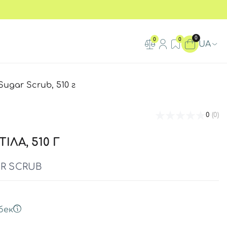
0
0
0
UA
Sugar Scrub, 510 г
0
(0)
ІЛА, 510 Г
AR SCRUB
бек