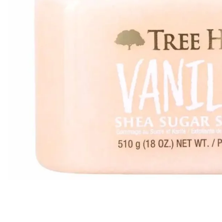
Всі то
гієни