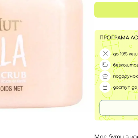
Для обличчя
СПФ захист для дітей
вари
Для зони повік
ПРОГРАМА ЛО
до 10% ке
безкоштов
подарунок
доступ до 
Має бути в ко