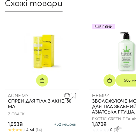
Схожі товари
ВИБІР ЯНИ
500 м
ACNEMY
HEMPZ
СПРЕЙ ДЛЯ ТІЛА З АКНЕ, 80
ЗВОЛОЖУЮЧЕ М
МЛ
ДЛЯ ТІЛА ЗЕЛЕНИЙ
АЗІАТСЬКА ГРУША,
ZITBACK
EXOTIC GREEN TEA A
PEAR HERBAL MOISTU
1,053₴
1,370₴
+
52
кешбек
4.64
(14)
0
(0)