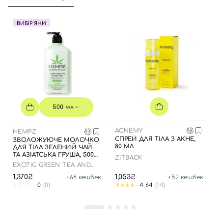
ВИБІР ЯНИ
500 мл
ACNEMY
HEMPZ
СПРЕЙ ДЛЯ ТІЛА З АКНЕ,
ЗВОЛОЖУЮЧЕ МОЛОЧКО
80 МЛ
ДЛЯ ТІЛА ЗЕЛЕНИЙ ЧАЙ
ТА АЗІАТСЬКА ГРУША, 500
ZITBACK
МЛ
EXOTIC GREEN TEA AND
ASIAN PEAR HERBAL
1,370₴
1,053₴
+
68
кешбек
+
52
кешбек
MOISTURIZER
0
(0)
4.64
(14)