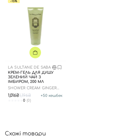
-15%
Вхід
Реєстрація
Номер телефону
LA SULTANE DE SABA
КРЕМ-ГЕЛЬ ДЛЯ ДУШУ
ЗЕЛЕНИЙ ЧАЙ З
ІМБИРОМ, 200 МЛ
Відправляючи форму для авторизації/реєстрації ви
SHOWER CREAM GINGER
приймаєте умови
Угоди користувача
GREEN TEA
1,016₴
1,196₴
+
50
кешбек
Далі
0
(0)
Увійти за допомогою e-mail
Схожі товари