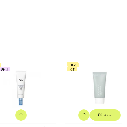
-18%
Р ЯНИ
ХІТ
50 мл