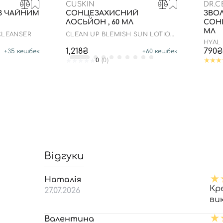
CUSKIN
DR.
З ЧАЙНИМ
СОНЦЕЗАХИСНИЙ
ЗВО
ЛОСЬЙОН , 60 МЛ
СОН
МЛ
CLEANSER
CLEAN UP BLEMISH SUN LOTION
SPF 50+ PA++++
HYAL
50/PA
1,218₴
790₴
+
35
кешбек
+
60
кешбек
0
(0)
Відгуки
Наталія
Кр
27.07.2026
ви
Валентина