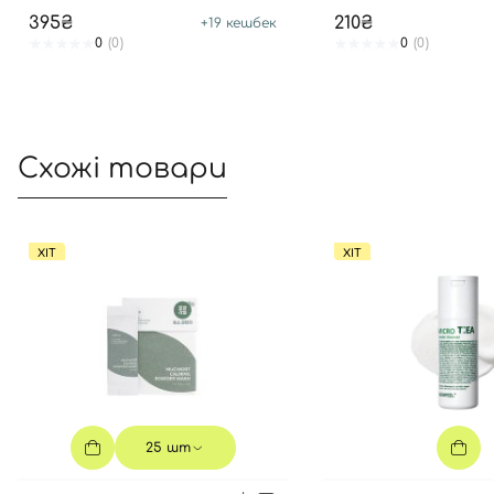
COMPLETE CARE 2-STEP MASK
GEL MASK
395₴
210₴
+
19
кешбек
0
(0)
0
(0)
Схожі товари
ХІТ
ХІТ
25 шт