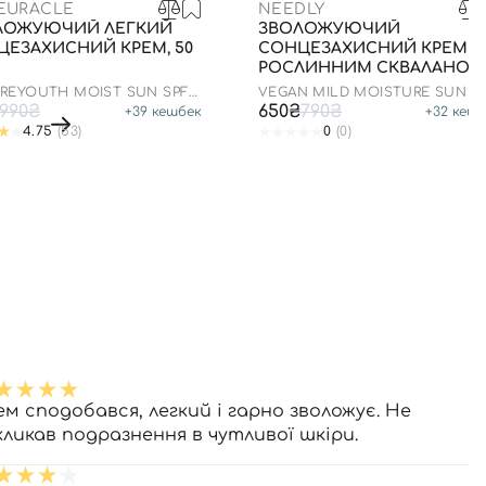
CEURACLE
NEEDLY
ЛОЖУЮЧИЙ ЛЕГКИЙ
ЗВОЛОЖУЮЧИЙ
ЦЕЗАХИСНИЙ КРЕМ, 50
СОНЦЕЗАХИСНИЙ КРЕМ ІЗ
РОСЛИННИМ СКВАЛАНОМ
ДО 23.03.2027 50 МЛ
 REYOUTH MOIST SUN SPF
VEGAN MILD MOISTURE SUN S
++++
50+ PA++++
990₴
650₴
790₴
+
39
кешбек
+
32
кешб
4.75
(53)
0
(0)
ем сподобався, легкий і гарно зволожує. Не
кликав подразнення в чутливої шкіри.