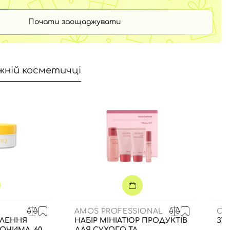
Почати заощаджувати
жній косметичці
AMOS PROFESSIONAL
CU
ТЛЕННЯ
НАБІР МІНІАТЮР ПРОДУКТІВ
ЗУ
 ОЧИМА, 60
ДЛЯ СУХОГО ТА