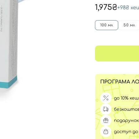
Для обличчя
1,975₴
+
98₴
ке
СПФ захист для дітей
вари
Для зони повік
100 мл
50 мл
ПРОГРАМА ЛО
до 10% ке
безкоштов
подарунок
доступ до 