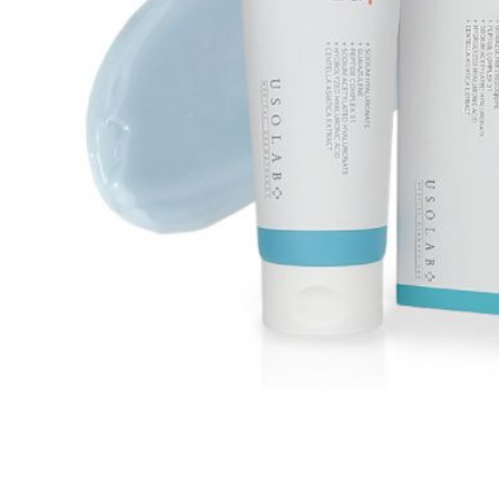
Всі то
гієни