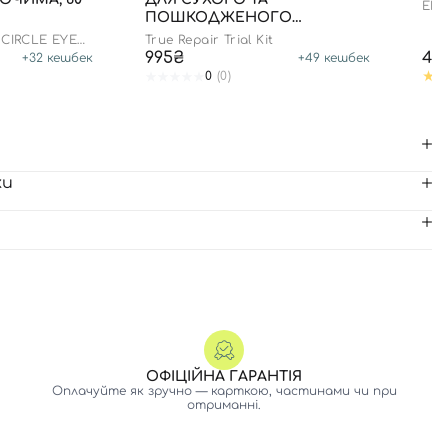
ENZ
ПОШКОДЖЕНОГО
ВОЛОССЯ
 CIRCLE EYE
True Repair Trial Kit
995₴
44
+
32
кешбек
+
49
кешбек
0
(0)
ки
ОФІЦІЙНА ГАРАНТІЯ
Оплачуйте як зручно — карткою, частинами чи при
отриманні.