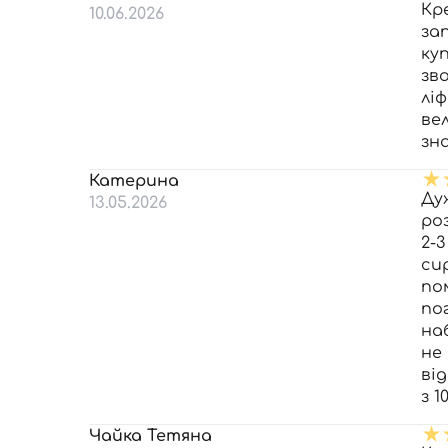
Кр
10.06.2026
за
ку
зв
лі
ве
зн
Катерина
Ду
13.05.2026
ро
2-
си
по
по
на
не
від
з 10
Чайка Тетяна