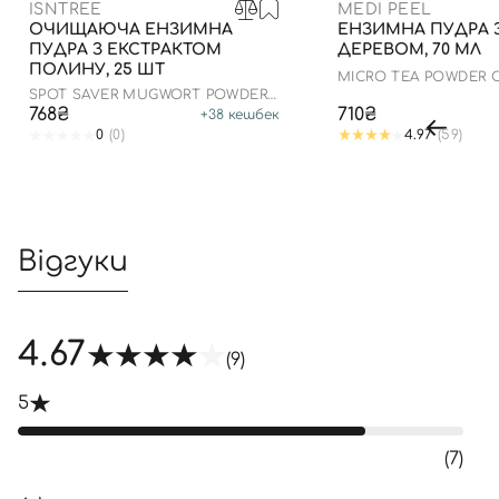
ISNTREE
MEDI PEEL
ОЧИЩАЮЧА ЕНЗИМНА
ЕНЗИМНА ПУДРА 
ПУДРА З ЕКСТРАКТОМ
ДЕРЕВОМ, 70 МЛ
ПОЛИНУ, 25 ШТ
MICRO TEA POWDER 
SPOT SAVER MUGWORT POWDER
WASH
768₴
710₴
+
38
кешбек
0
(0)
4.97
(59)
Відгуки
4.67
(9)
5
(7)