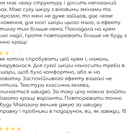
ем має легку структуру і досить непоганий
пах. Маю суху шкіру з віковими змінами та
перозом, то мені не дуже зайшов, дає легке
оложення, для моєї шкіри цього мало, а ефекту
фтингу тим більше нема. Покладала на крем
ликі надії, проте повторювати більше не буду, є
ачно кращі
же хотіла спробувати цей крем і, нажаль,
зчарувалася. Для сухої шкіри наносити треба в
3 шари, щоб було комфортно, або ж на
роватку. Заспокійливого ефекту взагалі не
мітила. Текстура класична гелева,
глинається швидко. За таку ціну можна знайти
багато кращі варіанти. Повторювати точно
 буду. Магазину велике дякую за швидку
правку і пробники в подарунок, ви, як завжди, 10
.