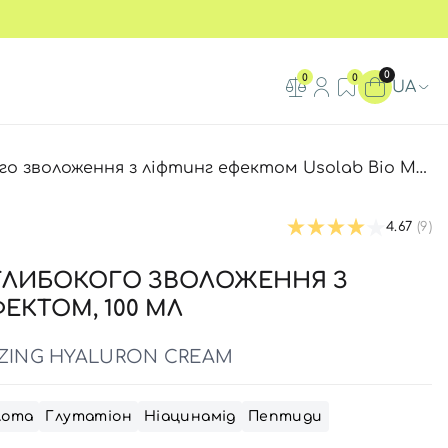
0
0
0
UA
оження з ліфтинг ефектом Usolab Bio Moisturizing Hyaluron Cream
4.67
(9)
 ГЛИБОКОГО ЗВОЛОЖЕННЯ З
ЕКТОМ, 100 МЛ
IZING HYALURON CREAM
лота
Глутатіон
Ніацинамід
Пептиди