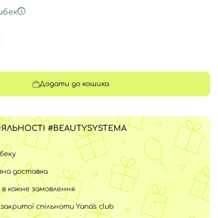
шбек
Додати до кошика
ЯЛЬНОСТІ #BEAUTYSYSTEMA
шбеку
на доставка
 в кожне замовлення
закритої спільноти Yana's club