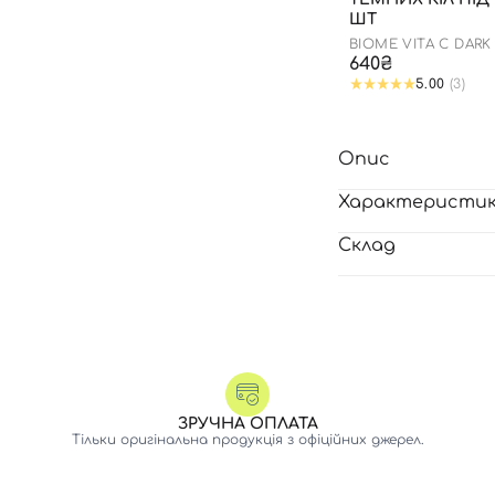
ШТ
BIOME VITA C DARK
PATCH
640₴
5.00
(3)
Опис
Характеристи
Склад
ЗРУЧНА ОПЛАТА
Тільки оригінальна продукція з офіційних джерел.