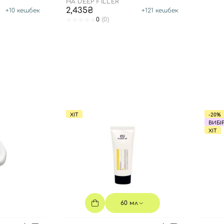
HA DEEP FILLER
2,435₴
+
10
кешбек
+
121
кешбек
0
(0)
Ви ще не додали товари у кошик
Відправляючи форму для авторизації/реєстрації ви
приймаєте умови
Угоди користувача
Далі
Увійти за допомогою e-mail
ХІТ
-20%
ВИБІ
ХІТ
60 мл