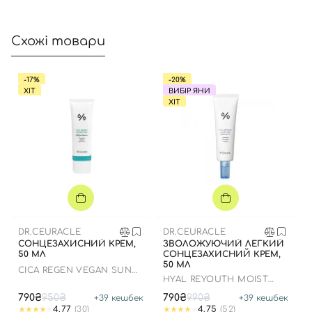
Схожі товари
-17%
-20%
ХІТ
ВИБІР ЯНИ
ХІТ
DR.CEURACLE
DR.CEURACLE
СОНЦЕЗАХИСНИЙ КРЕМ,
ЗВОЛОЖУЮЧИЙ ЛЕГКИЙ
50 МЛ
СОНЦЕЗАХИСНИЙ КРЕМ,
50 МЛ
СICA REGEN VEGAN SUN
HYAL REYOUTH MOIST
GEL SPF50+ PA++++
SUN SPF 50/PA++++
790₴
950₴
790₴
990₴
+
39
кешбек
+
39
кешбек
4.77
(30)
4.75
(52)