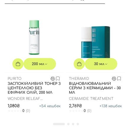
Вхід
Реєстрація
Номер телефону
200 мл
30 мл
PURITO
THERAMID
ЗАСПОКІЙЛИВИЙ ТОНЕР З
ВІДНОВЛЮВАЛЬНИЙ
ЦЕНТЕЛЛОЮ БЕЗ
СЕРУМ З КЕРАМІДАМИ - 30
Відправляючи форму для авторизації/реєстрації ви
ЕФІРНИХ ОЛІЙ, 200 МЛ
МЛ
приймаєте умови
Угоди користувача
WONDER RELEAF
CERAMIDE TREATMENT
CENTELLA TONER
1,080₴
2,769₴
+
54
кешбек
Далі
+
138
кешбек
UNSCENTED
0
(0)
0
(0)
Увійти за допомогою e-mail