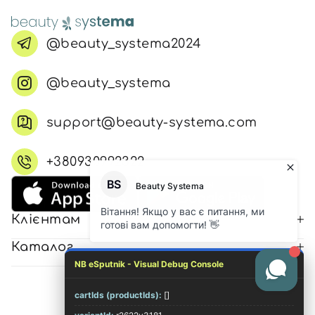
@beauty_systema2024
@beauty_systema
support@beauty-systema.com
+380930992322
Клієнтам
Каталог
NB eSputnik - Visual Debug Console
cartIds (productIds):
[]
© 2026 Всі права захищені