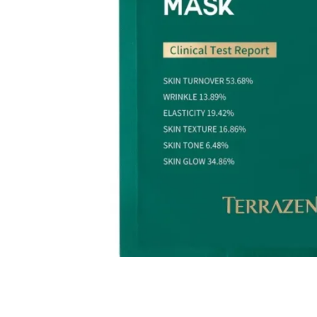
Всі то
гієни