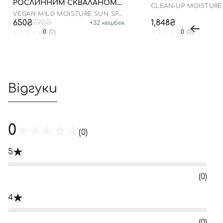
РОСЛИННИМ СКВАЛАНОМ
CLEAN-UP MOISTURE
ДО 23.03.2027 50 МЛ
CREAM
VEGAN MILD MOISTURE SUN SPF
50+ PA++++
650₴
790₴
1,848₴
+
32
кешбек
0
(0)
0
(0)
Відгуки
0
(0)
5
(0)
4
(0)