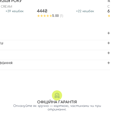
9.2028 РОКУ
100
N CREAM
CLA
444₴
69
+
39
кешбек
+
22
кешбек
5.00
(1)
ки
вання
ОФІЦІЙНА ГАРАНТІЯ
Оплачуйте як зручно — карткою, частинами чи при
отриманні.