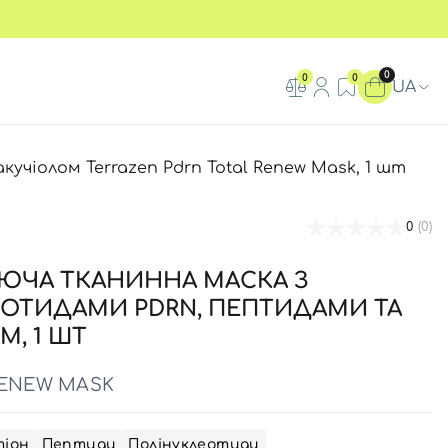
0
0
0
UA
чіолом Terrazen Pdrn Total Renew Mask, 1 шт
0
(0)
ЮЧА ТКАНИННА МАСКА З
ОТИДАМИ PDRN, ПЕПТИДАМИ ТА
М, 1 ШТ
RENEW MASK
тіон
Пептиди
Полінуклеотиди