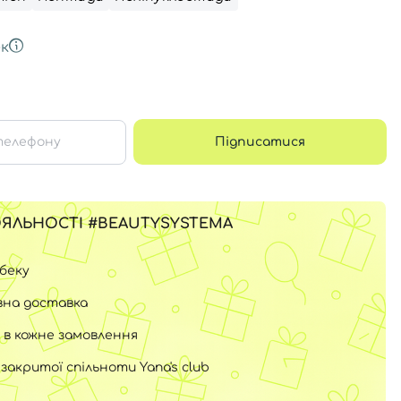
к
Підписатися
ЯЛЬНОСТІ #BEAUTYSYSTEMA
шбеку
на доставка
 в кожне замовлення
закритої спільноти Yana's club