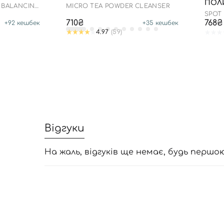
ПОЛИ
 BALANCING
MICRO TEA POWDER CLEANSER
SPOT
WASH
710₴
768₴
+
92
кешбек
+
35
кешбек
4.97
(59)
Відгуки
На жаль, відгуків ще немає, будь першо