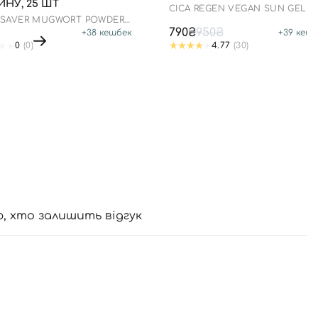
НУ, 25 ШТ
СICA REGEN VEGAN SUN GEL
SPF50+ PA++++
 SAVER MUGWORT POWDER
790₴
950₴
+
38
кешбек
+
39
кешб
0
(0)
4.77
(30)
ю, хто залишить відгук