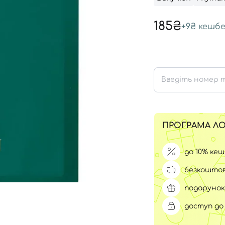
Для обличчя
СПФ захист для дітей
185₴
вари
+
9₴
кешбе
Для зони повік
ПРОГРАМА ЛО
до 10% ке
безкоштов
подарунок
доступ до 