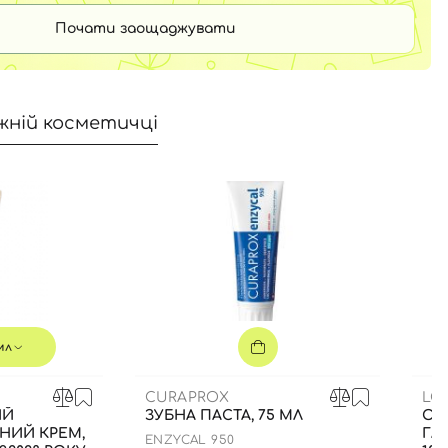
Почати заощаджувати
жній косметичці
мл
CURAPROX
LO
ИЙ
ЗУБНА ПАСТА, 75 МЛ
ОЧ
НИЙ КРЕМ,
ГЛ
ENZYCAL 950