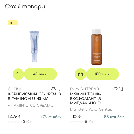
Схожі товари
ХІТ
45 мл
150 мл
CUSKIN
BY WISHTREND
КОРИГУЮЧИЙ СС-КРЕМ ІЗ
М'ЯКИЙ ТОНІК-
ВІТАМІНОМ U, 45 МЛ
ЕКСФОЛІАНТ ІЗ
МИГДАЛЬНОЮ
VITAMIN U CC CREAM
КИСЛОТОЮ, 150 МЛ
Mandelic Acid Gentle
SPF38+ РА+++
Exfoliating Toner
1,476₴
1,100₴
+
73
кешбек
+
55
кешбек
0
(0)
0
(0)