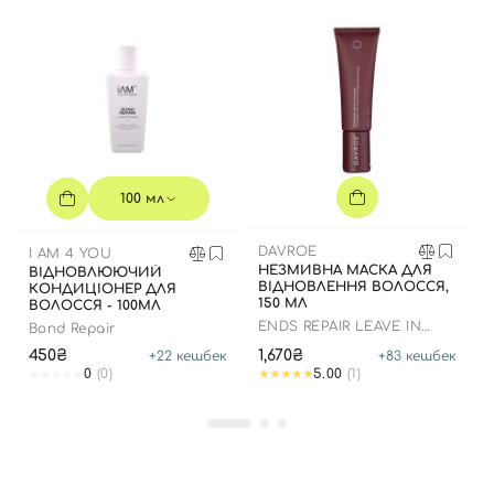
Вхід
Реєстрація
100 мл
Номер телефону
DAVROE
I AM 4 YOU
НЕЗМИВНА МАСКА ДЛЯ
ВІДНОВЛЮЮЧИЙ
ВІДНОВЛЕННЯ ВОЛОССЯ,
КОНДИЦІОНЕР ДЛЯ
150 МЛ
ВОЛОССЯ - 100МЛ
Відправляючи форму для авторизації/реєстрації ви
ENDS REPAIR LEAVE IN
Bond Repair
приймаєте умови
Угоди користувача
TREATMENT
450₴
1,670₴
+
22
кешбек
+
83
кешбек
0
(0)
5.00
(1)
Далі
Увійти за допомогою e-mail