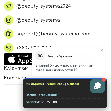
@beauty_systema2024
@beauty_systema
support@beauty-systema.com
+380930992322
Клієнтам
Каталог
NB eSputnik - Visual Debug Console
cartIds (productIds):
[]
© 2026 Всі права захищені
variantId:
r2622v3181