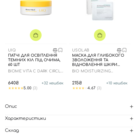
UIQ
USOLAB
ПАТЧІ ДЛЯ ОСВІТЛЕННЯ
МАСКА ДЛЯ ГЛИБОКОГО
ТЕМНИХ КІЛ ПІД ОЧИМА,
ЗВОЛОЖЕННЯ ТА
60 ШТ
ВІДНОВЛЕННЯ ШКІРИ
ОБЛИЧЧЯ З
BIOME VITA C DARK CIRCLE
BIO MOISTURIZING
ЗАСПОКІЙЛИВИМ
EYE PATCH
HYDRATING HYALURON
ЕФЕКТОМ
MASK
640₴
215₴
+
32
кешбек
+
10
кешбек
5.00
(3)
4.67
(3)
Опис
Характеристики
Склад