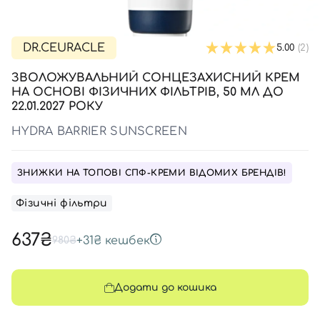
SPF-засоби з тоном
Точкові від прищів
SPF для волосся
Для дітей
Креми для тіла з SPF
Мініатюри
Спеціальний догляд
Дезодоранти
Карбоксітерапія
Для дітей
Засоби для інтимної гігієни
DR.CEURACLE
5.00
(2)
Бʼюті гаджети
Для чоловіків
Автозасмага для тіла
ЗВОЛОЖУВАЛЬНИЙ СОНЦЕЗАХИСНИЙ КРЕМ
НА ОСНОВІ ФІЗИЧНИХ ФІЛЬТРІВ, 50 МЛ ДО
Автозасмага
22.01.2027 РОКУ
Набори
HYDRA BARRIER SUNSCREEN
Шия і декольте
Для чоловіків
ЗНИЖКИ НА ТОПОВІ СПФ-КРЕМИ ВІДОМИХ БРЕНДІВ!
Для дітей
Фізичні фільтри
637₴
+
31₴
кешбек
980₴
Додати до кошика