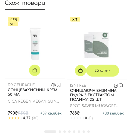
Схожі товари
Відправляючи форму для авторизації/реєстрації ви
приймаєте умови
Угоди користувача
Далі
-17%
ХІТ
ХІТ
Увійти за допомогою e-mail
25 шт
DR.CEURACLE
ISNTREE
СОНЦЕЗАХИСНИЙ КРЕМ,
ОЧИЩАЮЧА ЕНЗИМНА
50 МЛ
ПУДРА З ЕКСТРАКТОМ
ПОЛИНУ, 25 ШТ
СICA REGEN VEGAN SUN
GEL SPF50+ PA++++
SPOT SAVER MUGWORT
POWDER WASH
790₴
950₴
768₴
+
39
кешбек
+
38
кешбек
4.77
(30)
0
(0)