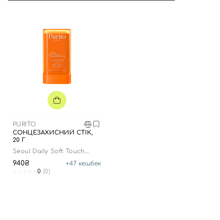
PURITO
СОНЦЕЗАХИСНИЙ СТІК,
20 Г
Вхід
Реєстрація
Seoul Daily Soft Touch
Sunscreen Stick
940₴
+
47
кешбек
0
(0)
Номер телефону