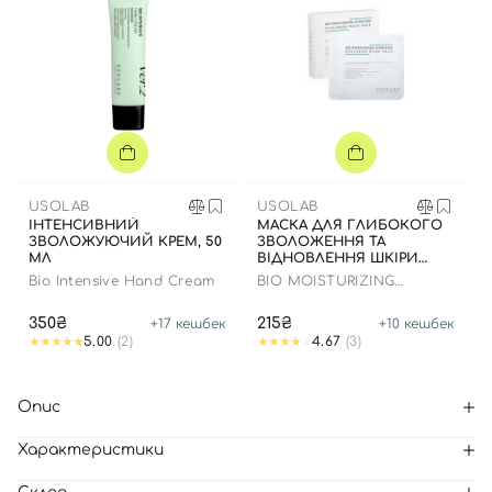
USOLAB
USOLAB
ІНТЕНСИВНИЙ
МАСКА ДЛЯ ГЛИБОКОГО
ЗВОЛОЖУЮЧИЙ КРЕМ, 50
ЗВОЛОЖЕННЯ ТА
МЛ
ВІДНОВЛЕННЯ ШКІРИ
ОБЛИЧЧЯ З
Bio Intensive Hand Cream
BIO MOISTURIZING
ЗАСПОКІЙЛИВИМ
HYDRATING HYALURON
ЕФЕКТОМ
MASK
350₴
215₴
+
17
кешбек
+
10
кешбек
5.00
(2)
4.67
(3)
Опис
Характеристики