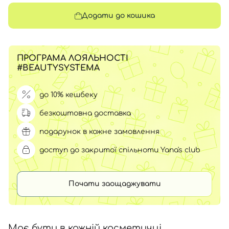
Додати до кошика
ПРОГРАМА ЛОЯЛЬНОСТІ
#BEAUTYSYSTEMA
до 10% кешбеку
безкоштовна доставка
подарунок в кожне замовлення
доступ до закритої спільноти Yana's club
Почати заощаджувати
Має бути в кожній косметичці