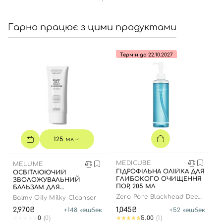
Гарно працює з цими продуктами
Термін до 22.10.2027
125 мл
MEDICUBE
MELUME
ГІДРОФІЛЬНА ОЛІЙКА ДЛЯ
ОСВІТЛЮЮЧИЙ
ГЛИБОКОГО ОЧИЩЕННЯ
ЗВОЛОЖУВАЛЬНИЙ
ПОР, 205 МЛ
БАЛЬЗАМ ДЛЯ
ОЧИЩЕННЯ ШКІРИ, 125
Zero Pore Blackhead Deep
Balmy Oily Milky Cleanser
МЛ
Cleansing Oil
2,970₴
1,045₴
+
148
кешбек
+
52
кешбек
0
(0)
5.00
(1)