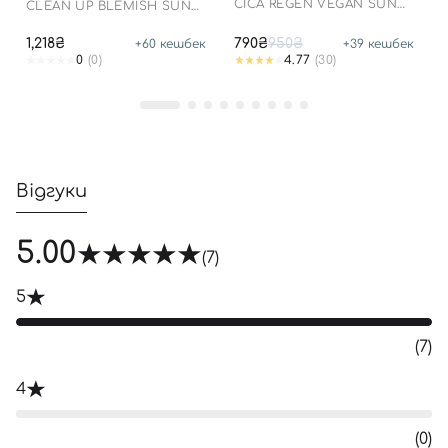
СICA REGEN VEGAN SUN
Увійти за допомогою e-mail
CLEAN UP BLEMISH SUN
GEL SPF50+ PA++++
LOTION SPF 50+ PA++++
1,218₴
790₴
950₴
+
60
кешбек
+
39
кешбек
0
(0)
4.77
(30)
Відгуки
5.00
(7)
5
(7)
4
(0)