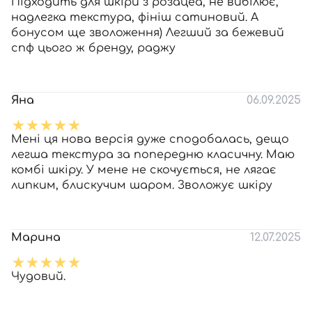
Підходить для шкіри з розацеа, не вибілює,
надлегка текстура, фініш сатиновий. А
бонусом ще зволоження) Легший за бежевий
спф цього ж бренду, раджу
Яна
06.09.2025
Мені ця нова версія дуже сподобалась, дещо
легша текстура за попередню класичну. Маю
комбі шкіру. У мене не скочується, не лягає
липким, блискучим шаром. Зволожує шкіру
Марина
12.07.2025
Чудовий.