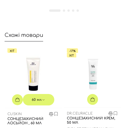
Схожі товари
ХІТ
-17%
Вхід
Реєстрація
ХІТ
Номер телефону
Відправляючи форму для авторизації/реєстрації ви
60 мл
приймаєте умови
Угоди користувача
DR.CEURACLE
CUSKIN
Далі
СОНЦЕЗАХИСНИЙ КРЕМ,
СОНЦЕЗАХИСНИЙ
50 МЛ
ЛОСЬЙОН , 60 МЛ