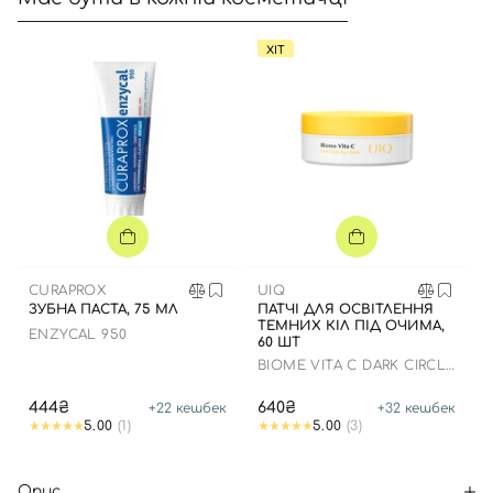
ХІТ
CURAPROX
UIQ
ЗУБНА ПАСТА, 75 МЛ
ПАТЧІ ДЛЯ ОСВІТЛЕННЯ
ТЕМНИХ КІЛ ПІД ОЧИМА,
ENZYCAL 950
60 ШТ
BIOME VITA C DARK CIRCLE
EYE PATCH
444₴
640₴
+
22
кешбек
+
32
кешбек
5.00
(1)
5.00
(3)
Опис