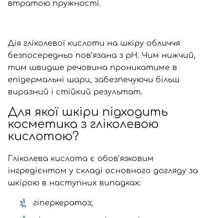
втратою пружності.
Відправляючи форму для авторизації/реєстрації ви
приймаєте умови
Угоди користувача
Дія гліколевої кислоти на шкіру обличчя
Далі
безпосередньо пов’язана з pH. Чим нижчий,
тим швидше речовина проникатиме в
Увійти за допомогою e-mail
епідермальні шари, забезпечуючи більш
виразний і стійкий результат.
Для якої шкіри підходить
косметика з гліколевою
кислотою?
Гліколева кислота є обов’язковим
інгредієнтом у складі основного догляду за
шкірою в наступних випадках:
гіперкератоз;