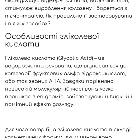
яка відлущує відмерлі клітини, вирівнює тон,
стимулює вироблення колагену і бореться з
пігментацією. Як правильно її застосовувати
і в яких засобах?
Особливості гліколевої
кислоти
Гліколева кислота (Glycolic Acid) – це
водорозчинна речовина, що відноситься до
категорії фруктових альфа-гідроксикислот,
або так званих AHA. Завдяки порівняно
невисокій молекулярній масі вона легко
проникає в епідерміс, забезпечуючи швидкий і
помітний ефект догляду.
Для чого потрібна гліколева кислота в складі
косметичних формул, яким чином вона