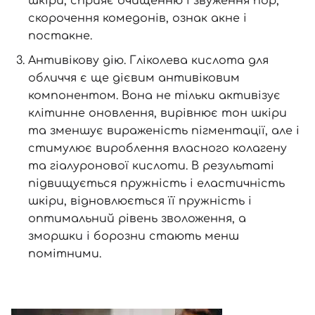
шкіри, сприяє очищенню і звуження пор,
скорочення комедонів, ознак акне і
постакне.
Антивікову дію. Гліколева кислота для
обличчя є ще дієвим антивіковим
компонентом. Вона не тільки активізує
клітинне оновлення, вирівнює тон шкіри
та зменшує вираженість пігментації, але і
стимулює вироблення власного колагену
та гіалуронової кислоти. В результаті
підвищується пружність і еластичність
шкіри, відновлюється її пружність і
оптимальний рівень зволоження, а
зморшки і борозни стають менш
помітними.