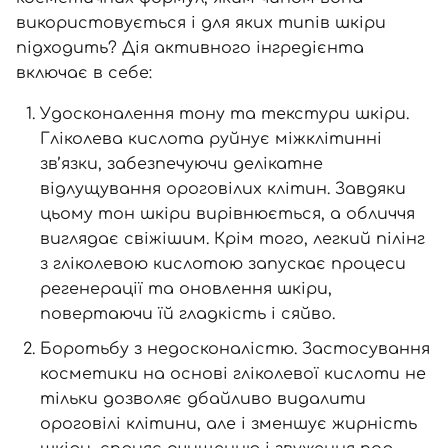
використовується і для яких типів шкіри
підходить? Дія активного інгредієнта
включає в себе:
Удосконалення тону та текстури шкіри.
Гліколева кислота руйнує міжклітинні
зв’язки, забезпечуючи делікатне
відлущування ороговілих клітин. Завдяки
цьому тон шкіри вирівнюється, а обличчя
виглядає свіжішим. Крім того, легкий пілінг
з гліколевою кислотою запускає процеси
регенерації та оновлення шкіри,
повертаючи їй гладкість і сяйво.
Боротьбу з недосконалістю. Застосування
косметики на основі гліколевої кислоти не
тільки дозволяє дбайливо видалити
ороговілі клітини, але і зменшує жирність