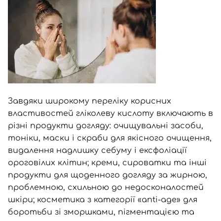
Завдяки широкому переліку корисних
властивостей гліколеву кислоту включають в
різні продукти догляду: очищувальні засоби,
тоніки, маски і скраби для якісного очищення,
видалення надлишку себуму і ексфоліації
ороговілих клітин; креми, сироватки та інші
Вхід
Реєстрація
продукти для щоденного догляду за жирною,
проблемною, схильною до недосконалостей
Номер телефону
шкіри; косметика з категорії «anti-age» для
боротьби зі зморшками, пігментацією та