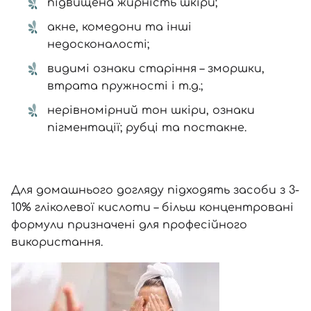
підвищена жирність шкіри;
акне, комедони та інші
недосконалості;
видимі ознаки старіння – зморшки,
втрата пружності і т.д.;
нерівномірний тон шкіри, ознаки
пігментації; рубці та постакне.
Для домашнього догляду підходять засоби з 3-
10% гліколевої кислоти – більш концентровані
формули призначені для професійного
використання.