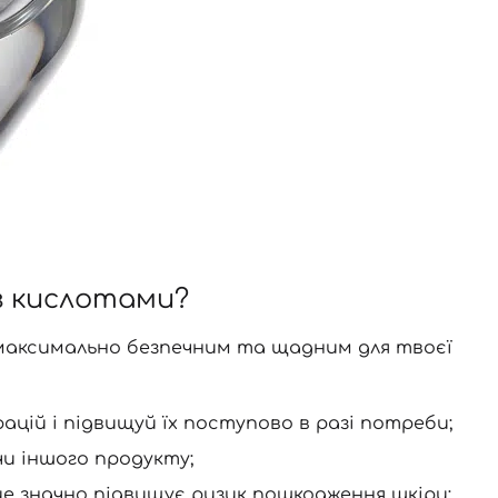
з кислотами?
 максимально безпечним та щадним для твоєї
цій і підвищуй їх поступово в разі потреби;
и іншого продукту;
це значно підвищує ризик пошкодження шкіри;