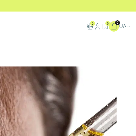
0
0
0
UA