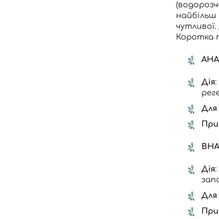
(водорозч
найбільш 
чутливої.
Коротка 
AHA
Дія
рег
Для 
При
BHA
Дія
зап
Для 
При