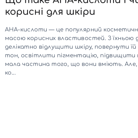
Що таке AHA-кислоти і ч
корисні для шкіри
Всі то
гієни
AHA-кислоти — це популярний косметични
масою корисних властивостей. З їхньою
делікатно відлущити шкіру, повернути їй
тон, освітлити пігментацію, підвищити 
мала частина того, що вони вміють. Але, я
ко...