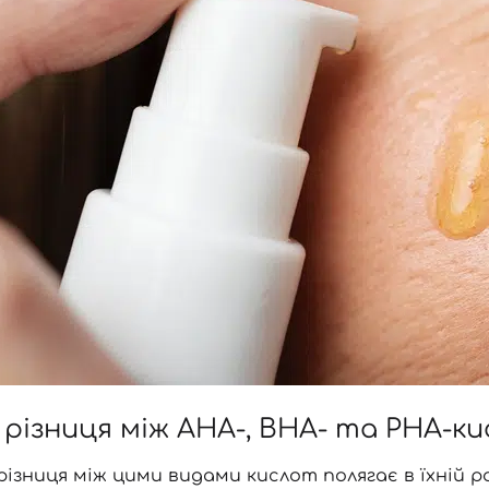
Вхід
Реєстрація
 різниця між AHA-, BHA- та PHA-
Номер телефону
ізниця між цими видами кислот полягає в їхній р