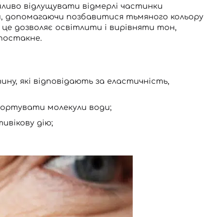
йливо відлущувати відмерлі частинки
ин, допомагаючи позбавитися тьмяного кольору
ож це дозволяє освітлити і вирівняти тон,
постакне.
ну, які відповідають за еластичність,
портувати молекули води;
ивікову дію;