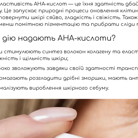
властивість AHA-кислот — це їхня здатність дба
у. Це запускає природні процеси оновлення кліт
 повернути шкірі сяйво, гладкість і свіжість. Так
менш помітною пігментацію та прибрати сліди 
е дію надають AHA-кислоти?
и стимулюють синтез волокон колагену та еласти
жність і щільність шкіри;
боко зволожують завдяки своїй здатності транс
омагають розгладити дрібні зморшки, мають ант
малізують вироблення шкірного себуму.