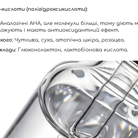
-кислоти (полігідроксикислоти):
: Аналогічні AHA, але молекули більші, тому діють
ложують і мають антиоксидантний ефект.
кого:
Чутлива, суха, атопічна шкіра, розацеа.
клади
: Глюконолактон, лактобіонова кислота.