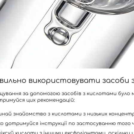
авильно використовувати засоби 
ущування за допомогою засобів з кислотами було
тримуйся цих рекомендацій:
инай знайомство з кислотами з низьких концентра
ко дотримуйся інструкції по застосуванню того ч
міксуй кислоти з іншими ексфоліантами, оскільки 