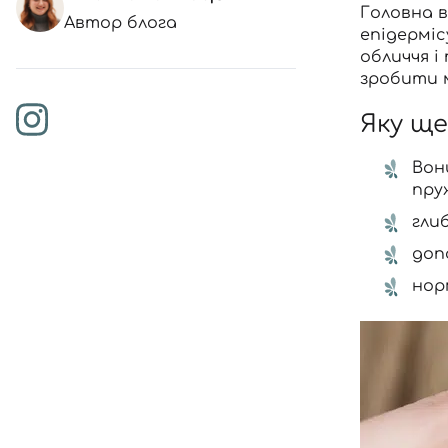
Головна 
Автор блога
епідерміс
обличчя і
зробити 
Яку щ
Вон
пру
гли
доп
нор