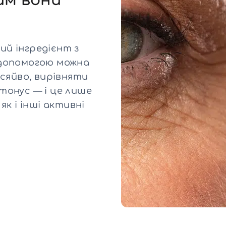
им вони
Для обличчя
СПФ захист для дітей
вари
Для зони повік
й інгредієнт з
 допомогою можна
 сяйво, вирівняти
тонус — і це лише
к і інші активні