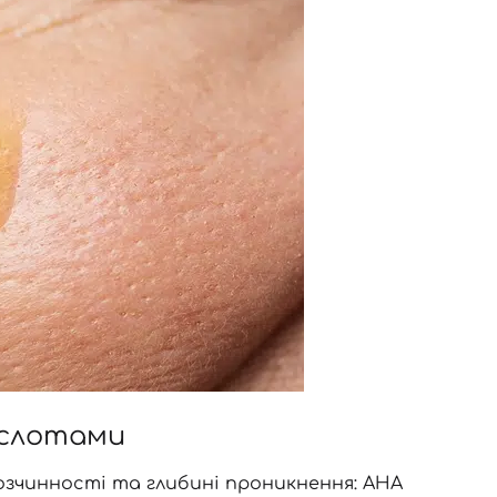
кислотами
озчинності та глибині проникнення: AHA