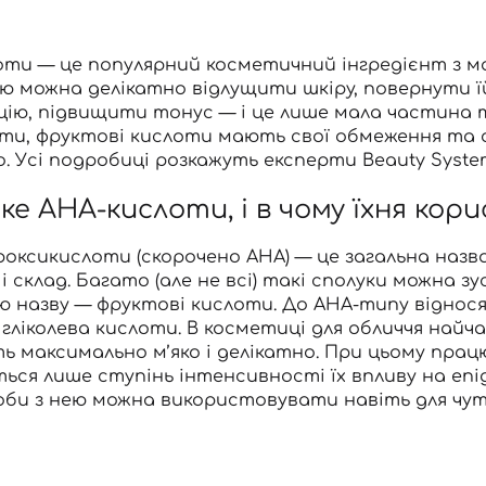
оти — це популярний косметичний інгредієнт з м
 можна делікатно відлущити шкіру, повернути ї
ію, підвищити тонус — і це лише мала частина тог
ти, фруктові кислоти мають свої обмеження та 
. Усі подробиці розкажуть експерти Beauty Syste
е AHA-кислоти, і в чому їхня кор
роксикислоти (скорочено AHA) — це загальна назва 
 і склад. Багато (але не всі) такі сполуки можна 
ю назву — фруктові кислоти. До AHA-типу віднося
 гліколева кислоти. В косметиці для обличчя най
ь максимально м’яко і делікатно. При цьому пра
ться лише ступінь інтенсивності їх впливу на еп
би з нею можна використовувати навіть для чутли