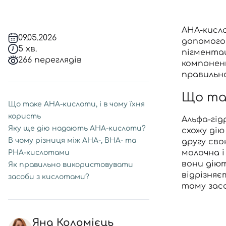
AHA-кисл
09.05.2026
допомогою
5 хв.
пігментац
266 переглядів
компонен
правильно
Що так
Що таке AHA-кислоти, і в чому їхня
користь
Альфа-гід
Яку ще дію надають AHA-кислоти?
схожу дію
В чому різниця між AHA-, BHA- та
другу сво
молочна і
PHA-кислотами
вони діют
Як правильно використовувати
відрізняє
засоби з кислотами?
тому засо
Яна Коломієць