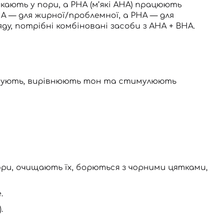
икають у пори, а PHA (м’які AHA) працюють
BHA — для жирної/проблемної, а PHA — для
яду, потрібні комбіновані засоби з AHA + BHA.
ложують, вирівнюють тон та стимулюють
пори, очищають їх, борються з чорними цятками,
.
.