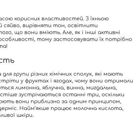
асою корисних властивостей. З їхньою
й сяйво, вирівняти тон, освітлити
о, що вони вміють. Але, як і інші активні
особливості, тому застосовувати їх потрібно
ma!
исть
для групи різних хімічних сполук, які мають
зустріти у фруктах і ягодах, чому вони отримали
ться лимонна, яблучна, винна, мигдальна,
частіше зустрічаються останні три, оскільки
цюють вони приблизно за одним принципом,
ідерміс. Найм’якше працює молочна кислота,
вої ​​шкіри.