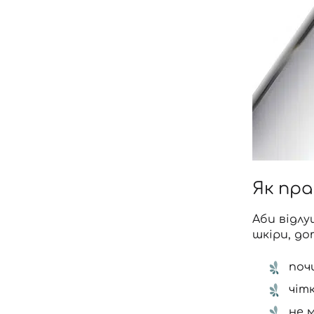
Як пр
Аби відл
шкіри, до
поч
чіт
не 