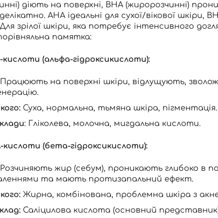
инні) діють на поверхні, BHA (жиророзчинні) прон
делікатно. AHA ідеальні для сухої/вікової шкіри, 
Ви ще не додали товари у кошик
 Для зрілої шкіри, яка потребує інтенсивного догл
Відправляючи форму для авторизації/реєстрації ви
порівняльна памятка:
приймаєте умови
Угоди користувача
Далі
-кислоти (альфа-гідроксикислоти):
Увійти за допомогою e-mail
: Працюють на поверхні шкіри, відлущують, зво
енерацію.
кого:
Суха, нормальна, тьмяна шкіра, пігментація.
клади
: Гліколева, молочна, мигдальна кислоти.
-кислоти (бета-гідроксикислоти):
: Розчиняють жир (себум), проникають глибоко в 
аленнями та мають протизапальний ефект.
кого:
Жирна, комбінована, проблемна шкіра з акне
клад:
Саліцилова кислота (основний представник)