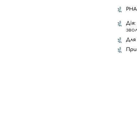
PHA
Дія
зво
Для 
При