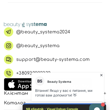
@beauty_systema2024
@beauty_systema
support@beauty-systema.com
+380930992322
Клієнтам
Каталог
NB eSputnik - Visual Debug Console