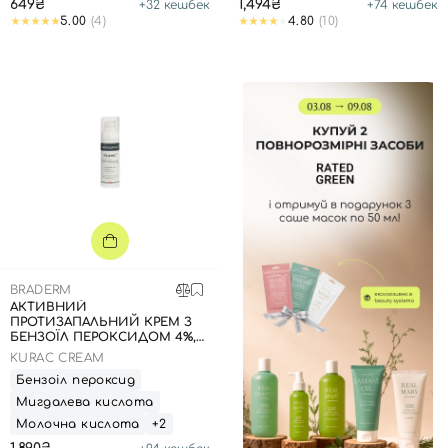
649₴
1,494₴
+
32
кешбек
+
74
кешбек
Номер телефону
5.00
(4)
4.80
(10)
Відправляючи форму для авторизації/реєстрації ви
приймаєте умови
Угоди користувача
Далі
Увійти за допомогою e-mail
BRADERM
АКТИВНИЙ
ПРОТИЗАПАЛЬНИЙ КРЕМ З
БЕНЗОЇЛ ПЕРОКСИДОМ 4%,
30 МЛ
KURAC CREAM
Бензоіл пероксид
Мигдалева кислота
Молочна кислота
+2