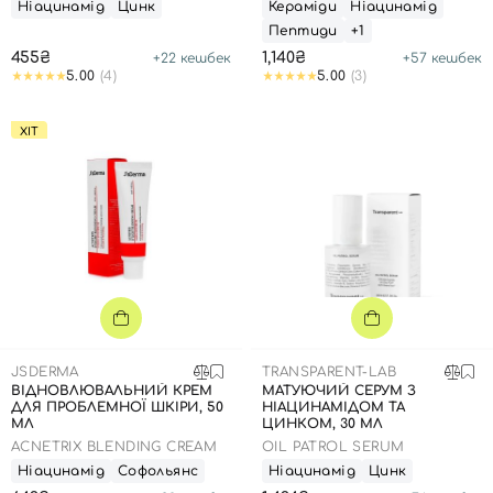
Ніацинамід
Цинк
Кераміди
Ніацинамід
Пептиди
+1
455₴
1,140₴
+
22
кешбек
+
57
кешбек
5.00
(4)
5.00
(3)
ХІТ
JSDERMA
TRANSPARENT-LAB
ВІДНОВЛЮВАЛЬНИЙ КРЕМ
МАТУЮЧИЙ СЕРУМ З
ДЛЯ ПРОБЛЕМНОЇ ШКІРИ, 50
НІАЦИНАМІДОМ ТА
МЛ
ЦИНКОМ, 30 МЛ
Вхід
Реєстрація
ACNETRIX BLENDING CREAM
OIL PATROL SERUM
Ніацинамід
Софольянс
Ніацинамід
Цинк