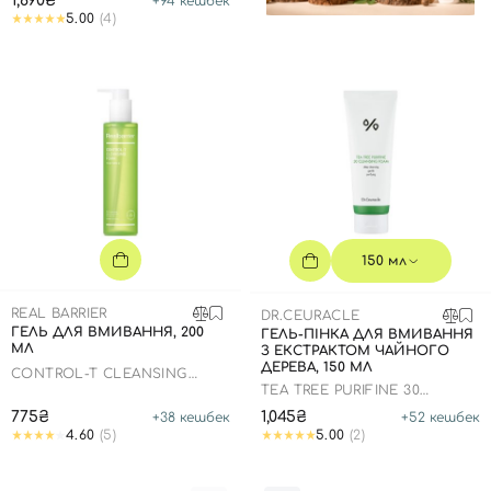
1,890₴
+
94
кешбек
5.00
(4)
150 мл
REAL BARRIER
DR.CEURACLE
ГЕЛЬ ДЛЯ ВМИВАННЯ, 200
ГЕЛЬ-ПІНКА ДЛЯ ВМИВАННЯ
МЛ
З ЕКСТРАКТОМ ЧАЙНОГО
ДЕРЕВА, 150 МЛ
CONTROL-T CLEANSING
FOAM
TEA TREE PURIFINE 30
CLEANSING FOAM
775₴
1,045₴
+
38
кешбек
+
52
кешбек
4.60
(5)
5.00
(2)