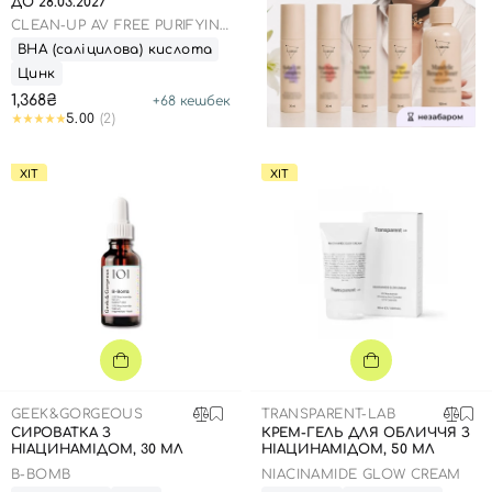
ДО 28.03.2027
CLEAN-UP AV FREE PURIFYING
MOISTURIZER
ВНА (саліцилова) кислота
Цинк
1,368₴
+
68
кешбек
5.00
(2)
ХІТ
ХІТ
GEEK&GORGEOUS
TRANSPARENT-LAB
СИРОВАТКА З
КРЕМ-ГЕЛЬ ДЛЯ ОБЛИЧЧЯ З
НІАЦИНАМІДОМ, 30 МЛ
НІАЦИНАМІДОМ, 50 МЛ
B-BOMB
NIACINAMIDE GLOW CREAM