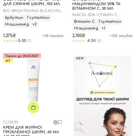
ДЛЯ СЯЯННЯ ШКІРИ, 150 МЛ
НІАЦИНАМІДОМ 20% ТА
ВІТАМІНОМ С, 30 МЛ
BIO BRIGHTENING BLEACHING
NIACIN 20% VITAMIN C
MIST
Арбутин
Глутатіон
AMPOULE
Вітамін С
Глутатіон
Ніацинамід
+2
Ніацинамід
+1
1,375₴
2,100₴
+
68
кешбек
+
105
кешбек
5.00
(1)
4.50
(8)
Термін до 28.03.2027
ХІТ
CUSKIN
КРЕМ ДЛЯ ЖИРНОЇ
ПРОБЛЕМНОЇ ШКІРИ, 60 МЛ