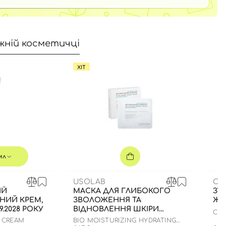
жній косметичці
ХІТ
мл
USOLAB
CU
ИЙ
МАСКА ДЛЯ ГЛИБОКОГО
ЗУБ
НИЙ КРЕМ,
ЗВОЛОЖЕННЯ ТА
ЖО
9.2028 РОКУ
ВІДНОВЛЕННЯ ШКІРИ
CS 
ОБЛИЧЧЯ З
N CREAM
BIO MOISTURIZING HYDRATING