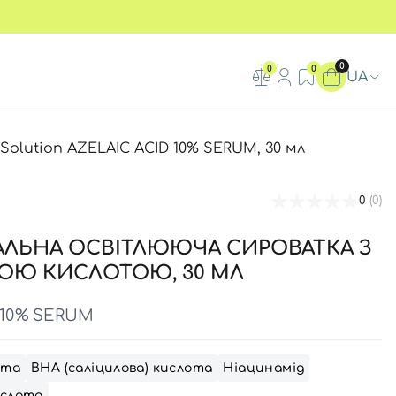
0
0
0
UA
olution AZELAIC ACID 10% SERUM, 30 мл
0
(0)
ЛЬНА ОСВІТЛЮЮЧА СИРОВАТКА З
ОЮ КИСЛОТОЮ, 30 МЛ
 10% SERUM
ота
ВНА (саліцилова) кислота
Ніацинамід
ислота