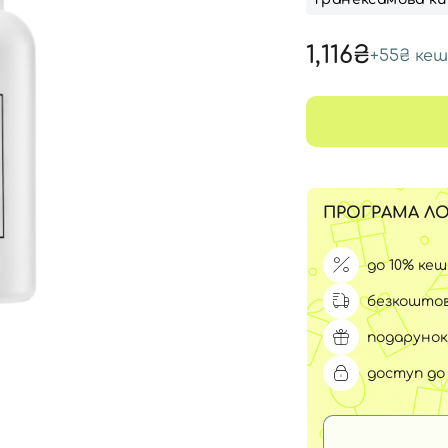
Для обличчя
СПФ захист для дітей
вари
1,116₴
+
55₴
кеш
Для зони повік
ПРОГРАМА ЛО
до 10% ке
безкоштов
подарунок
доступ до 