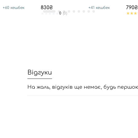
SPF50
830₴
790₴
+
60
кешбек
+
41
кешбек
0
(0)
Відгуки
На жаль, відгуків ще немає, будь першо