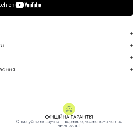
ки
вання
ОФІЦІЙНА ГАРАНТІЯ
Оплачуйте як зручно — карткою, частинами чи при
отриманні.