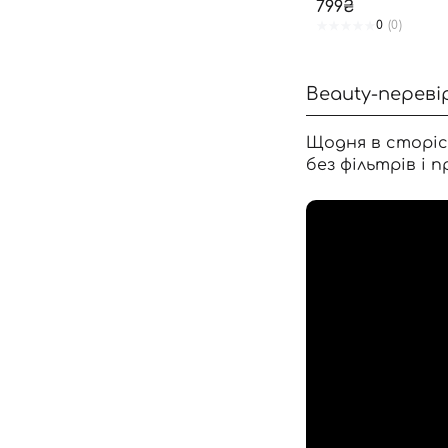
799₴
0
(0)
Beauty-переві
Щодня в сторіс
без фільтрів і п