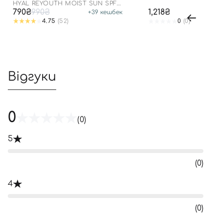
SPF 50+ PA++++
HYAL REYOUTH MOIST SUN SPF
50/PA++++
790₴
990₴
1,218₴
+
39
кешбек
4.75
(52)
0
(0)
Відгуки
0
(0)
5
(0)
4
(0)