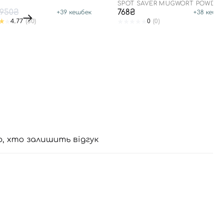
+ PA++++
SPOT SAVER MUGWORT POWDE
WASH
950₴
768₴
+
39
кешбек
+
38
кешб
4.77
(30)
0
(0)
ю, хто залишить відгук