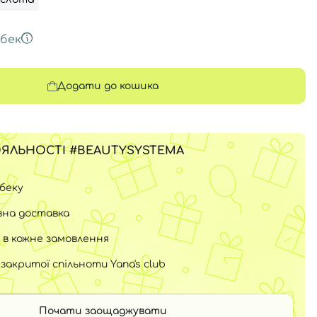
бек
Додати до кошика
ЯЛЬНОСТІ #BEAUTYSYSTEMA
шбеку
на доставка
 в кожне замовлення
закритої спільноти Yana's club
Почати заощаджувати