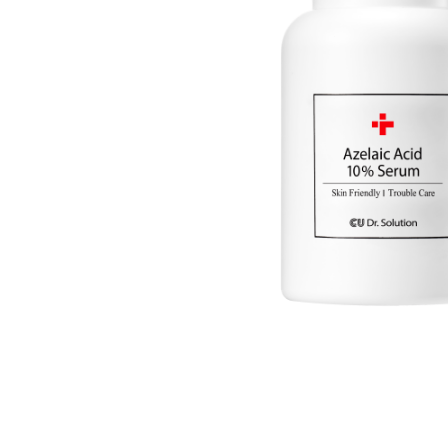
Всі то
гієни