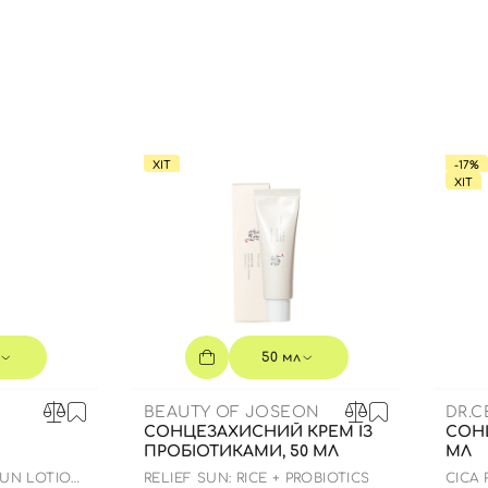
Ви ще не додали товари у кошик
Відправляючи форму для авторизації/реєстрації ви
приймаєте умови
Угоди користувача
Далі
ХІТ
-17%
Увійти за допомогою e-mail
ХІТ
50 мл
BEAUTY OF JOSEON
DR.
Й
СОНЦЕЗАХИСНИЙ КРЕМ ІЗ
СОН
ПРОБІОТИКАМИ, 50 МЛ
МЛ
SUN LOTION
RELIEF SUN: RICE + PROBIOTICS
СICA