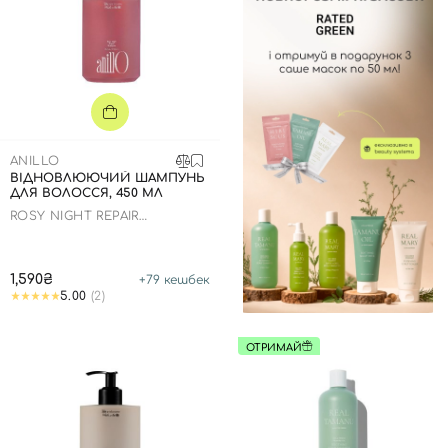
Відправляючи форму для авторизації/реєстрації ви
приймаєте умови
Угоди користувача
Далі
Увійти за допомогою e-mail
ANILLO
ВІДНОВЛЮЮЧИЙ ШАМПУНЬ
ДЛЯ ВОЛОССЯ, 450 МЛ
ROSY NIGHT REPAIR
SHAMPOO
1,590₴
+
79
кешбек
5.00
(2)
ОТРИМАЙ