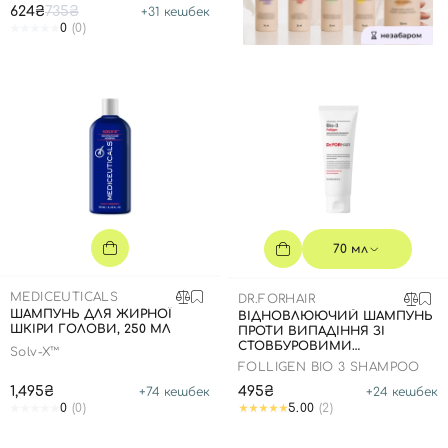
624₴
735₴
+
31
кешбек
0
(0)
70 мл
MEDICEUTICALS
DR.FORHAIR
ШАМПУНЬ ДЛЯ ЖИРНОЇ
ВІДНОВЛЮЮЧИЙ ШАМПУНЬ
ШКІРИ ГОЛОВИ, 250 МЛ
ПРОТИ ВИПАДІННЯ ЗІ
СТОВБУРОВИМИ
Solv-X™
КЛІТИНАМИ, 70 МЛ
FOLLIGEN BIO 3 SHAMPOO
1,495₴
495₴
+
74
кешбек
+
24
кешбек
0
(0)
5.00
(2)