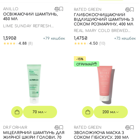
SPF-засоби з тоном
Точкові від прищів
SPF для волосся
Для дітей
ANILLO
Креми для тіла з SPF
Мініатюри
Спеціальний догляд
Дезодоранти
RATED GREEN
ОСВІЖАЮЧИЙ ШАМПУНЬ,
ГЛИБОКООЧИЩАЮЧИЙ
450 МЛ
ВІДЛУЩУЮЧИЙ ШАМПУНЬ З
Карбоксітерапія
Для дітей
Засоби для інтимної гігієни
СОКОМ РОЗМАРИНУ, 400 МЛ
LIME SUNDAY REFRESH
Бʼюті гаджети
Для чоловіків
Автозасмага для тіла
SHAMPOO
REAL MARY COLD BREWED
ROSEMARY EXFOLIATING
1,590₴
1,475₴
+
79
кешбек
+
73
кешбек
SCALP SHAMPOO
Автозасмага
4.88
(8)
4.50
(10)
Набори
-15%
Шия і декольте
ОТРИМАЙ
Для чоловіків
Для дітей
70 мл
200 мл
DR.FORHAIR
RATED GREEN
МІЦЕЛЯРНИЙ ШАМПУНЬ ДЛЯ
ЗВОЛОЖУЮЧА МАСКА З
ЖИРНОЇ ШКІРИ ГОЛОВИ, 70
СОКОМ ГІБІСКУСУ, 200 МЛ