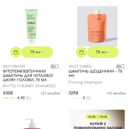
70 мл
75 мл
DR.FORHAIR
WHO CARES
ФІТОТЕРАПЕВТИЧНИЙ
ШАМПУНЬ ЩОДЕННИЙ - 75
ШАМПУНЬ ДЛЯ ЧУТЛИВОЇ
МЛ
ШКІРИ ГОЛОВИ, 70 МЛ
Firming Shampoo
PHYTO THERAPY SHAMPOO
Вхід
Реєстрація
430₴
329₴
+
21
кешбек
+
16
кешбек
4.80
(5)
0
(0)
Номер телефону