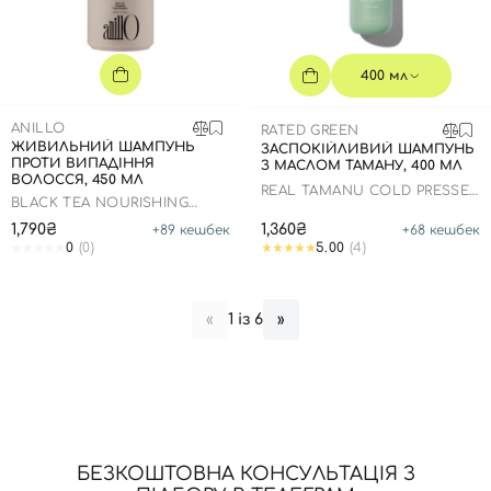
400 мл
ANILLO
RATED GREEN
ЖИВИЛЬНИЙ ШАМПУНЬ
ЗАСПОКІЙЛИВИЙ ШАМПУНЬ
ПРОТИ ВИПАДІННЯ
З МАСЛОМ ТАМАНУ, 400 МЛ
ВОЛОССЯ, 450 МЛ
REAL TAMANU COLD PRESSED
BLACK TEA NOURISHING
TAMANU OIL SOOTHING
SCALP SHAMPOO
SCALP SHAMPOO
1,790₴
1,360₴
+
89
кешбек
+
68
кешбек
0
(0)
5.00
(4)
1 із 6
«
»
БЕЗКОШТОВНА КОНСУЛЬТАЦІЯ З