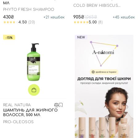
МЛ
COLD BREW HIBISCUS
PHYTO FRESH SHAMPOO
MOISTURIZING SCALP
430₴
905₴
1,065₴
+
21
кешбек
+
45
кешбек
4.50
(20)
5.00
(8)
-15%
REAL NATURA
ШАМПУНЬ ДЛЯ ЖИРНОГО
ВОЛОССЯ, 500 МЛ
PRO-OLEOSOS