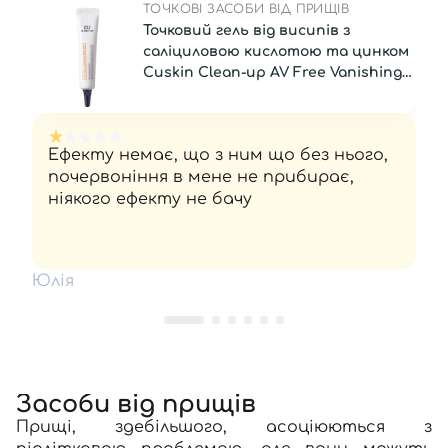
ТОЧКОВІ ЗАСОБИ ВІД ПРИЩІВ
Точковий гель від висипів з
саліциловою кислотою та цинком
Cuskin Clean-up AV Free Vanishing
Spot Gel, 10 мл
Ефекту немає, що з ним що без нього,
почервоніння в мене не прибирає,
ніякого ефекту не бачу
Юлія
Засоби від прищів
Прищі, здебільшого, асоціюються з