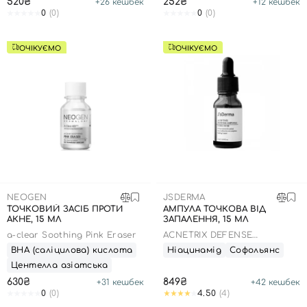
520₴
252₴
+
26
кешбек
+
12
кешбек
0
(0)
0
(0)
ОЧІКУЄМО
ОЧІКУЄМО
NEOGEN
JSDERMA
ТОЧКОВИЙ ЗАСІБ ПРОТИ
АМПУЛА ТОЧКОВА ВІД
АКНЕ, 15 МЛ
ЗАПАЛЕННЯ, 15 МЛ
a-clear Soothing Pink Eraser
ACNETRIX DEFENSE
AMPOULE
ВНА (саліцилова) кислота
Ніацинамід
Софольянс
Центелла азіатська
630₴
849₴
+
31
кешбек
+
42
кешбек
0
(0)
4.50
(4)