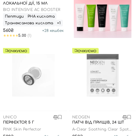
ЛОКАЛЬНОЇ ДІЇ, 15 МЛ
BIO INTENSIVE AC BOOSTER
Пептиди
РНА кислота
Транексамова кислота
+1
560₴
+
28
кешбек
5.00
(1)
ОЧІКУЄМО
ОЧІКУЄМО
UNICO
NEOGEN
ПЕРФЕКТОР, 5 Г
ПАТЧІ ВІД ПРИЩІВ, 24 ШТ
PINK Skin Perfector
A-Clear Soothing Clear Spot
Patch