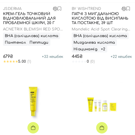
SPF-засоби з тоном
Точкові від прищів
SPF для волосся
Для дітей
JSDERMA
BY WISHTREND
Креми для тіла з SPF
Мініатюри
Спеціальний догляд
Дезодоранти
КРЕМ-ГЕЛЬ ТОЧКОВИЙ
ПАТЧІ З МИГДАЛЬНОЮ
ВІДНОВЛЮВАЛЬНИЙ ДЛЯ
КИСЛОТОЮ ВІД ВИСИПАНЬ
Карбоксітерапія
Для дітей
Засоби для інтимної гігієни
ПРОБЛЕМНОЇ ШКІРИ, 20 Г
ТА ПОСТАКНЕ, 39 ШТ
ACNETRIX BLEMISH RED SPOT
Бʼюті гаджети
Для чоловіків
Автозасмага для тіла
Mandelic Acid Spot Clearing
GEL
Patch
ВНА (саліцилова) кислота
ВНА (саліцилова) кислота
Автозасмага
Пантенол
Пептиди
Мигдалева кислота
Набори
Ніацинамід
+2
679₴
445₴
+
33
кешбек
+
22
кешбек
Шия і декольте
5.00
(1)
0
(0)
Для чоловіків
Для дітей