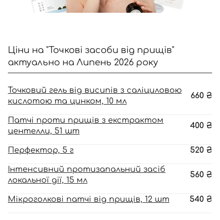
Номер телефону
Ціни на "Точкові засоби від прищів"
актуально на Липень 2026 року
Відправляючи форму для авторизації/реєстрації ви
приймаєте умови
Угоди користувача
Точковий гель від висипів з саліциловою
660
₴
кислотою та цинком, 10 мл
Далі
Патчі проти прищів з екстрактом
400
₴
Увійти за допомогою e-mail
центелли, 51 шт
Перфектор, 5 г
520
₴
Інтенсивний протизапальний засіб
560
₴
локальної дії, 15 мл
Мікроголкові патчі від прищів, 12 шт
540
₴