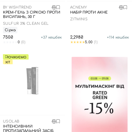
BY WISHTREND
ACNEMY
КРЕМ-ГЕЛЬ З СІРКОЮ ПРОТИ
НАБІР ПРОТИ АКНЕ
ВИСИПАНЬ, 30 Г
ZITMINIS
SULFUR 3% CLEAN GEL
Сірка
750₴
2,298₴
+
37
кешбек
+
114
кешбек
0
(0)
5.00
(1)
ОЧІКУЄМО
ХІТ
USOLAB
ІНТЕНСИВНИЙ
ПРОТИЗАПАЛЬНИЙ ЗАСІБ