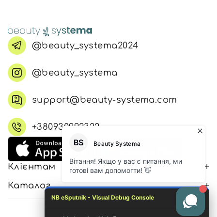
@beauty_systema2024
@beauty_systema
support@beauty-systema.com
+380930992322
Клієнтам
Каталог
NB eSputnik - Visual Debug Console