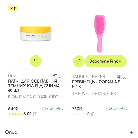
ХІТ
Dopamine Pink
UIQ
TANGLE TEEZER
ПАТЧІ ДЛЯ ОСВІТЛЕННЯ
ГРЕБІНЕЦЬ - DOPAMINE
ТЕМНИХ КІЛ ПІД ОЧИМА,
PINK
60 ШТ
THE WET DETANGLER
BIOME VITA C DARK CIRCLE
EYE PATCH
640₴
760₴
+
32
кешбек
+
38
кешбек
5.00
(3)
0
(0)
Опис