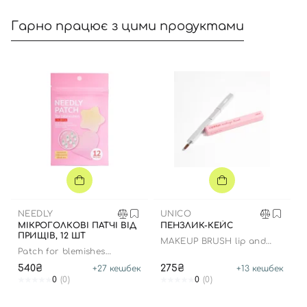
Гарно працює з цими продуктами
Вхід
Реєстрація
Номер телефону
NEEDLY
UNICO
Відправляючи форму для авторизації/реєстрації ви
МІКРОГОЛКОВІ ПАТЧІ ВІД
ПЕНЗЛИК-КЕЙС
приймаєте умови
Угоди користувача
ПРИЩІВ, 12 ШТ
MAKEUP BRUSH lip and
eye
Patch for blemishes
Далі
colorful
540₴
275₴
+
27
кешбек
+
13
кешбек
0
(0)
0
(0)
Увійти за допомогою e-mail