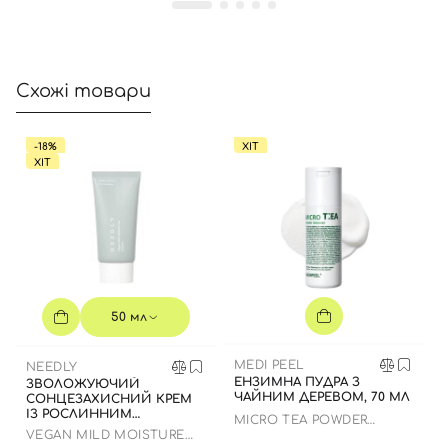
Схожі товари
-18%
ХІТ
ХІТ
50 мл
MEDI PEEL
NEEDLY
ЕНЗИМНА ПУДРА З
ЗВОЛОЖУЮЧИЙ
ЧАЙНИМ ДЕРЕВОМ, 70 МЛ
СОНЦЕЗАХИСНИЙ КРЕМ
ІЗ РОСЛИННИМ
MICRO TEA POWDER
СКВАЛАНОМ ДО 23.03.2027
CLEANSER
VEGAN MILD MOISTURE
50 МЛ