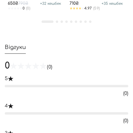
SUN SPF 50+ PA++++
650₴
790₴
710₴
+
32
кешбек
+
35
кешбек
0
(0)
4.97
(59)
Відгуки
0
(0)
5
(0)
4
(0)