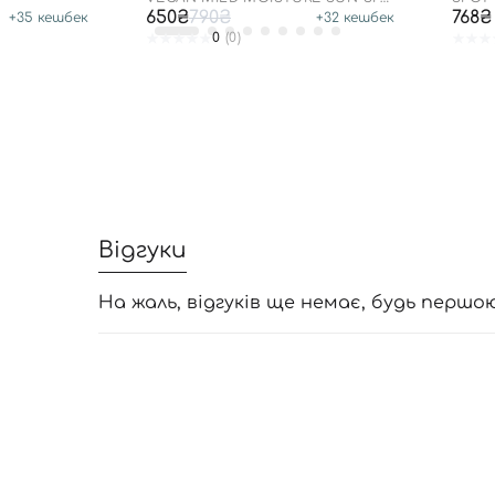
50+ PA++++
WASH
650₴
790₴
768₴
+
35
кешбек
+
32
кешбек
0
(0)
Відгуки
На жаль, відгуків ще немає, будь першо