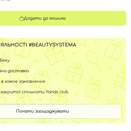
Додати до кошика
ЯЛЬНОСТІ #BEAUTYSYSTEMA
шбеку
на доставка
 в кожне замовлення
закритої спільноти Yana's club
Почати заощаджувати