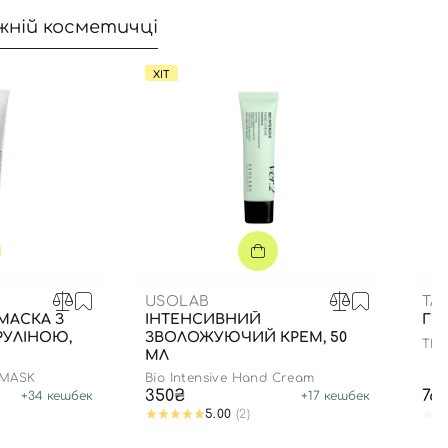
жній косметичці
ХІТ
USOLAB
TA
МАСКА З
ІНТЕНСИВНИЙ
ГР
РУЛІНОЮ,
ЗВОЛОЖУЮЧИЙ КРЕМ, 50
THE
МЛ
 MASK
Bio Intensive Hand Cream
350₴
76
+
34
кешбек
+
17
кешбек
5.00
(2)