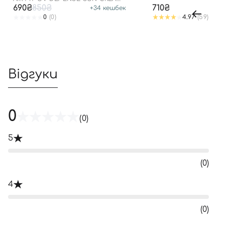
SPF50
690₴
850₴
710₴
+
34
кешбек
0
(0)
4.97
(59)
Відгуки
0
(0)
5
(0)
4
(0)