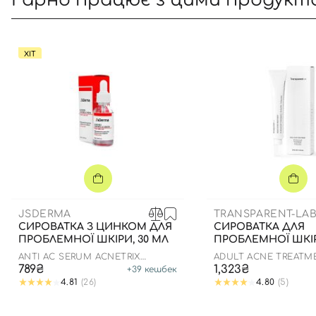
Гарно працює з цими продукт
ХІТ
JSDERMA
TRANSPARENT-LA
СИРОВАТКА З ЦИНКОМ ДЛЯ
СИРОВАТКА ДЛЯ
ПРОБЛЕМНОЇ ШКІРИ, 30 МЛ
ПРОБЛЕМНОЇ ШКІР
ANTI AC SERUM ACNETRIX
ADULT ACNE TREATM
NIACINAMIDE 8% ZN-PCA 1%
789₴
1,323₴
+
39
кешбек
4.81
(26)
4.80
(5)