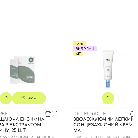
-20%
ВИБІР ЯНИ
ХІТ
25 шт
REE
DR.CEURACLE
ЩАЮЧА ЕНЗИМНА
ЗВОЛОЖУЮЧИЙ ЛЕГКИЙ
А З ЕКСТРАКТОМ
СОНЦЕЗАХИСНИЙ КРЕМ, 5
НУ, 25 ШТ
МЛ
 SAVER MUGWORT POWDER
HYAL REYOUTH MOIST SUN SP