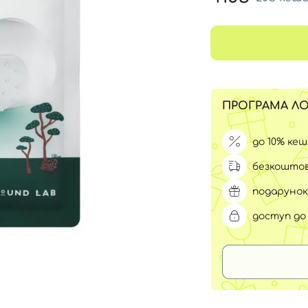
Для обличчя
СПФ захист для дітей
вари
Для зони повік
ПРОГРАМА ЛО
до 10% ке
безкоштов
подарунок
доступ до 