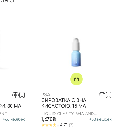
ами
B
PSA
СИРОВАТКА C ВНА
И, 30 МЛ
КИСЛОТОЮ, 15 МЛ
Вхід
Реєстрація
ENT
LIQUID CLARITY BHA AND
BAKUCHIOL BLEMISH RECOVERY
1,670₴
+
66
кешбек
+
83
кешбек
BOOSTER
4.71
(7)
Номер телефону