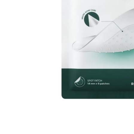
Всі то
гієни