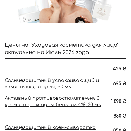
Цены на "Уходовая косметика для лица"
актуально на Июль 2026 года
425
₴
Солнцезащитный успокаивающий и
695
₴
увлажняющий крем, 50 мл
Активный противовоспалительный
1,890
₴
крем с пероксидом бензоил 4%, 30 мл
880
₴
Солнцезащитный крем-сыворотка
850
₴