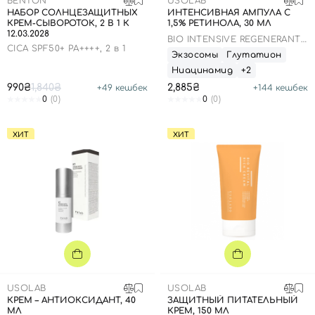
BENTON
USOLAB
НАБОР СОЛНЦЕЗАЩИТНЫХ
ИНТЕНСИВНАЯ АМПУЛА С
КРЕМ-СЫВОРОТОК, 2 В 1 К
1,5% РЕТИНОЛА, 30 МЛ
12.03.2028
BIO INTENSIVE REGENERANTE
CICA SPF50+ PA++++, 2 в 1
RETINOL AMPOULE
Экзосомы
Глутатион
Ниацинамид
+2
990₴
1,840₴
2,885₴
+
49
кешбек
+
144
кешбек
0
(0)
0
(0)
ХИТ
ХИТ
USOLAB
USOLAB
КРЕМ – АНТИОКСИДАНТ, 40
ЗАЩИТНЫЙ ПИТАТЕЛЬНЫЙ
МЛ
КРЕМ, 150 МЛ