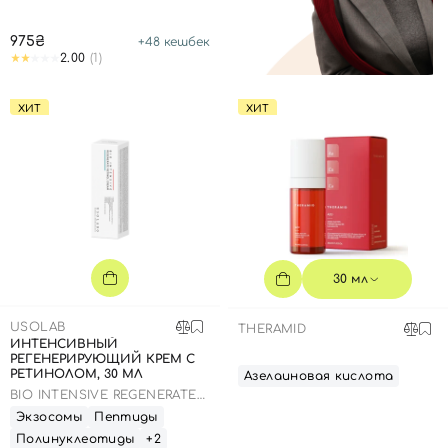
975₴
+
48
кешбек
2.00
(1)
ХИТ
ХИТ
30 мл
USOLAB
THERAMID
ИНТЕНСИВНЫЙ
РЕГЕНЕРИРУЮЩИЙ КРЕМ С
РЕТИНОЛОМ, 30 МЛ
Азелаиновая кислота
BIO INTENSIVE REGENERATE
RETINOL CREAM
Экзосомы
Пептиды
Полинуклеотиды
+2
Вход
Регистрация