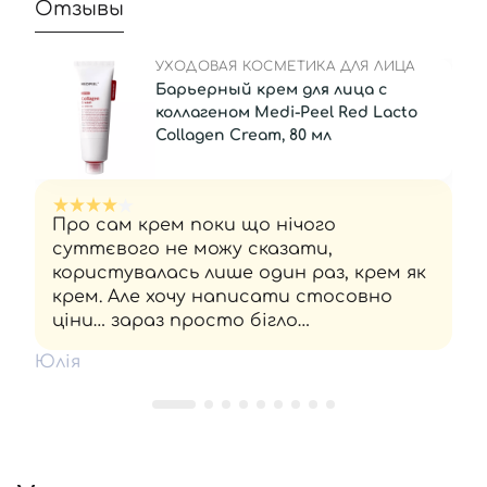
Отзывы
УХОДОВАЯ КОСМЕТИКА ДЛЯ ЛИЦА
Барьерный крем для лица с
коллагеном Medi-Peel Red Lacto
Collagen Cream, 80 мл
Про сам крем поки що нічого
суттєвого не можу сказати,
користувалась лише один раз, крем як
крем. Але хочу написати стосовно
ціни… зараз просто бігло
промоніторила вартість на мейкап і
Юлія
інших подібних сайтах 645 - 690 грн, а
я купила тут за 907 грн ( ну якось не
дуже приємно виходить. Мені
здавалось якщо бренд робить акцію
то це у всіх активується… Надалі буду