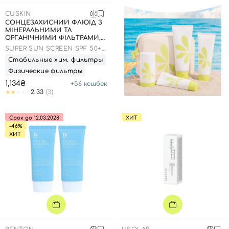
CUSKIN
СОНЦЕЗАХИСНИЙ ФЛЮЇД З
МІНЕРАЛЬНИМИ ТА
ОРГАНІЧНИМИ ФІЛЬТРАМИ,
50 МЛВЗБОЛТАЙТЕ ПЕРЕД
SUPER SUN SCREEN SPF 50+
ИСПОЛЬЗОВАНИЕМ!
PA++++
Стабильные хим. фильтры
НАНЕСИТЕ СРЕДСТВО ЗА 20
МИНУТ ДО ВЫХОДА НА
Физические фильтры
УЛИЦУ. ИЗБЕГАЙТЕ
1,134₴
+
56
кешбек
ПОПАДАНИЯ НА СЛИЗИСТЫЕ.
2.33
(3)
Срок до 12.03.2028
ХИТ
-46%
ХИТ