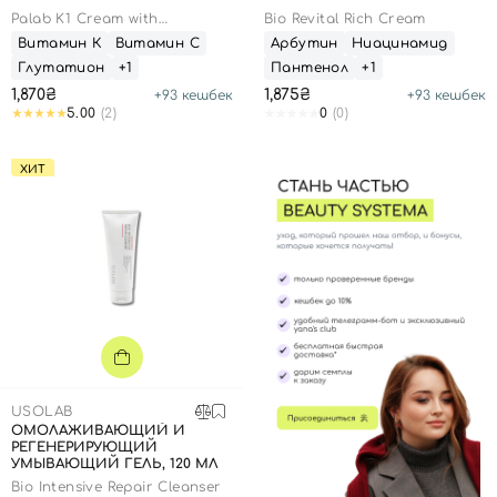
Palab K1 Cream with
Bio Revital Rich Cream
Glutathione
Витамин К
Витамин С
Арбутин
Ниацинамид
Глутатион
+1
Пантенол
+1
1,870₴
1,875₴
+
93
кешбек
+
93
кешбек
5.00
(2)
0
(0)
ХИТ
USOLAB
ОМОЛАЖИВАЮЩИЙ И
РЕГЕНЕРИРУЮЩИЙ
УМЫВАЮЩИЙ ГЕЛЬ, 120 МЛ
Bio Intensive Repair Cleanser