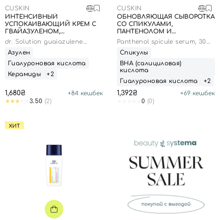
CUSKIN
CUSKIN
ИНТЕНСИВНЫЙ
ОБНОВЛЯЮЩАЯ СЫВОРОТКА
УСПОКАИВАЮЩИЙ КРЕМ С
СО СПИКУЛАМИ,
ГВАЙАЗУЛЕНОМ,
ПАНТЕНОЛОМ И
ТРОКСЕРУТИНОМ И
ГИАЛУРОНОВОЙ КИСЛОТОЙ,
dr. Solution guaiazulene
Panthenol spicule serum, 30
МЕНАДИОНОМ, 50 МЛ
30 МЛ
cream
мл
Азулен
Спикулы
Гиалуроновая кислота
ВНА (салициловая)
кислота
Керамиды
+2
Гиалуроновая кислота
+2
1,680₴
1,392₴
+
84
кешбек
+
69
кешбек
3.50
(2)
0
(0)
ХИТ