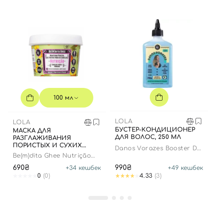
100 мл
LOLA
LOLA
БУСТЕР-КОНДИЦИОНЕР
МАСКА ДЛЯ
ДЛЯ ВОЛОС, 250 МЛ
РАЗГЛАЖИВАНИЯ
ПОРИСТЫХ И СУХИХ
Danos Vorazes Booster De
ВОЛОС - 100 МЛ ДО
Reparacao Imediata
Be(m)dita Ghee Nutrição
01.12.2025
Abacaxi Emanteiga De
690₴
990₴
+
34
кешбек
+
49
кешбек
Bacuri Mask
0
(0)
4.33
(3)
Вход
Регистрация