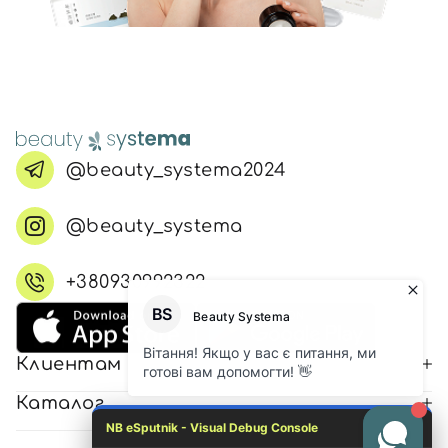
@beauty_systema2024
@beauty_systema
+380930992322
Клиентам
Каталог
NB eSputnik - Visual Debug Console