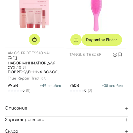
Dopamine Pink
AMOS PROFESSIONAL
TANGLE TEEZER
НАБОР МИНИАТЮР ДЛЯ
СУХИХ И
ПОВРЕЖДЕННЫХ ВОЛОС.
True Repair Trial Kit
995₴
760₴
+
49
кешбек
+
38
кешбек
0
(0)
0
(0)
Описание
Характеристики
Склад