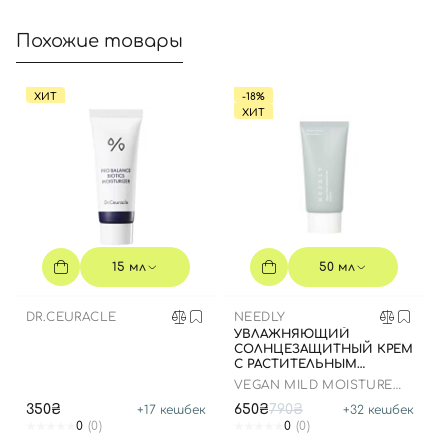
Номер телефона
Похожие товары
ХИТ
-18%
Отправляя форму для авторизации/регистрации, вы
ХИТ
принимаете условия
Пользовательские соглашения
Далее
Войти с помощью e-mail
15 мл
50 мл
DR.CEURACLE
NEEDLY
УВЛАЖНЯЮЩИЙ
СОЛНЦЕЗАЩИТНЫЙ КРЕМ
С РАСТИТЕЛЬНЫМ
СКВАЛАНОМ, 50 МЛ
VEGAN MILD MOISTURE
SUN SPF 50+ PA++++
350₴
650₴
790₴
+
17
кешбек
+
32
кешбек
0
(0)
0
(0)