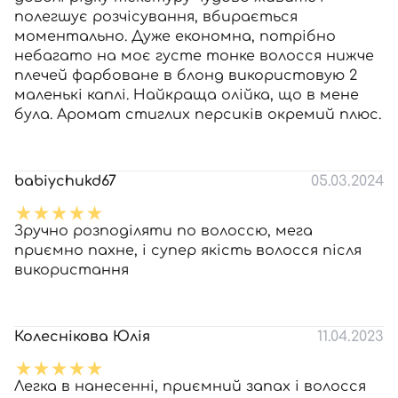
полегшує розчісування, вбирається
моментально. Дуже економна, потрібно
небагато на моє густе тонке волосся нижче
плечей фарбоване в блонд використовую 2
маленькі каплі. Найкраща олійка, що в мене
була. Аромат стиглих персиків окремий плюс.
babiychukd67
05.03.2024
Зручно розподіляти по волоссю, мега
приємно пахне, і супер якість волосся після
використання
Колеснікова Юлія
11.04.2023
Легка в нанесенні, приємний запах і волосся