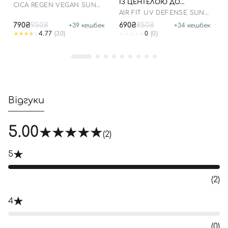
ІЗ ЦЕНТЕЛОЮ ДО
СICA REGEN VEGAN SUN
07.01.2027 РОКУ
GEL SPF50+ PA++++
AIR FIT UV DEFENSE SUN
CREAM SPF50
790₴
950₴
690₴
850₴
+
39
кешбек
+
34
кешбек
4.77
(30)
0
(0)
Відгуки
5.00
(2)
5
(2)
4
(0)