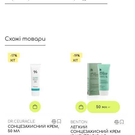
Вхід
Реєстрація
Номер телефону
Схожі товари
-17%
-19%
ХІТ
ХІТ
Відправляючи форму для авторизації/реєстрації ви
приймаєте умови
Угоди користувача
Далі
Увійти за допомогою e-mail
50 мл
DR.CEURACLE
BENTON
СОНЦЕЗАХИСНИЙ КРЕМ,
ЛЕГКИЙ
50 МЛ
СОНЦЕЗАХИСНИЙ КРЕМ