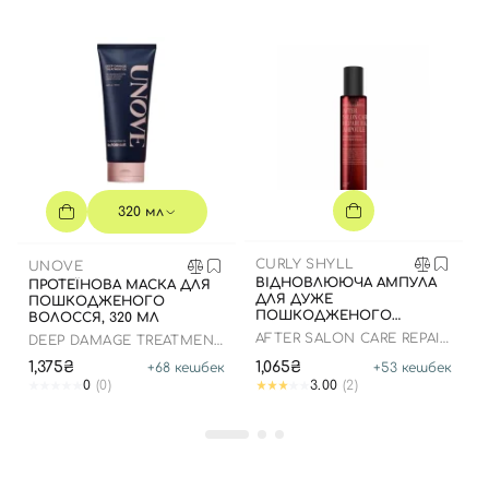
Вхід
Реєстрація
320 мл
Номер телефону
CURLY SHYLL
UNOVE
ВІДНОВЛЮЮЧА АМПУЛА
ПРОТЕЇНОВА МАСКА ДЛЯ
ДЛЯ ДУЖЕ
ПОШКОДЖЕНОГО
ПОШКОДЖЕНОГО
ВОЛОССЯ, 320 МЛ
Відправляючи форму для авторизації/реєстрації ви
ВОЛОССЯ, 100 МЛ
AFTER SALON CARE REPAIR
DEEP DAMAGE TREATMENT
приймаєте умови
Угоди користувача
HAIR AMPOULE
EX
1,375₴
1,065₴
+
68
кешбек
+
53
кешбек
Далі
0
(0)
3.00
(2)
Увійти за допомогою e-mail