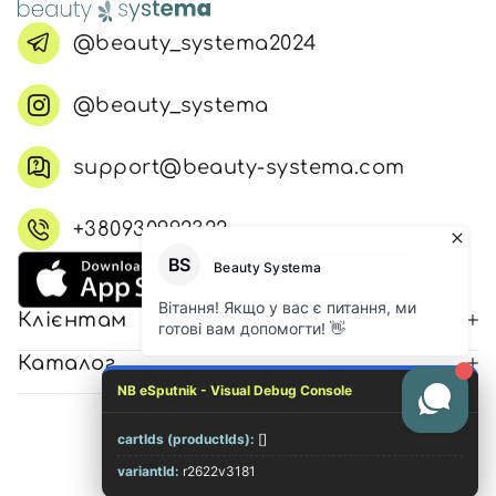
@beauty_systema2024
@beauty_systema
support@beauty-systema.com
+380930992322
Клієнтам
Каталог
NB eSputnik - Visual Debug Console
cartIds (productIds):
[]
© 2026 Всі права захищені
variantId:
r2622v3181