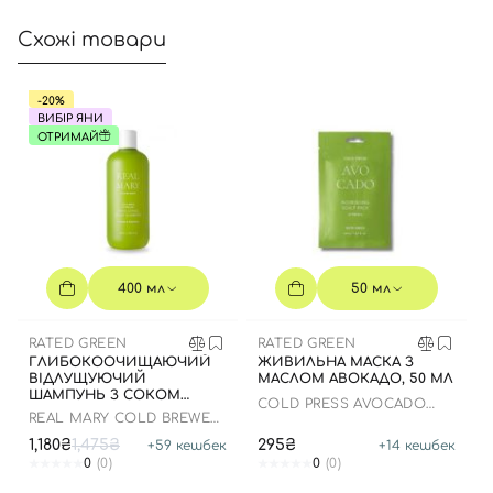
Схожі товари
-20%
ВИБІР ЯНИ
ОТРИМАЙ
400 мл
50 мл
RATED GREEN
RATED GREEN
ГЛИБОКООЧИЩАЮЧИЙ
ЖИВИЛЬНА МАСКА З
ВІДЛУЩУЮЧИЙ
МАСЛОМ АВОКАДО, 50 МЛ
ШАМПУНЬ З СОКОМ
COLD PRESS AVOCADO
РОЗМАРИНУ, 400 МЛ
REAL MARY COLD BREWED
NOURISHING SCALP
ROSEMARY EXFOLIATING
1,180₴
1,475₴
295₴
+
59
кешбек
+
14
кешбек
SCALP SHAMPOO
0
(0)
0
(0)