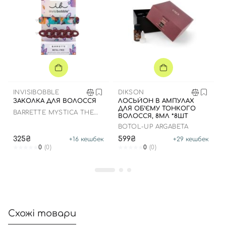
Вхід
Реєстрація
Номер телефону
INVISIBOBBLE
DIKSON
ЗАКОЛКА ДЛЯ ВОЛОССЯ
ЛОСЬЙОН В АМПУЛАХ
ДЛЯ ОБ’ЄМУ ТОНКОГО
BARRETTE MYSTICA THE
ВОЛОССЯ, 8МЛ *8ШТ
REST IS MYSTERY
BOTOL-UP ARGABETA
Відправляючи форму для авторизації/реєстрації ви
325₴
599₴
+
16
кешбек
+
29
кешбек
приймаєте умови
Угоди користувача
0
(0)
0
(0)
Далі
Увійти за допомогою e-mail
Схожі товари