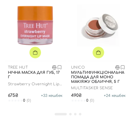
TREE HUT
UNICO
Вхід
Реєстрація
НІЧНА МАСКА ДЛЯ ГУБ, 17
МУЛЬТИФУНКЦІОНАЛЬНА
Г
ПОМАДА ДЛЯ МОНО
МАКІЯЖУ ОБЛИЧЧЯ, 5 Г
Strawberry Overnight Lip
MULTITASKER SENSE
Mask
Номер телефону
675₴
490₴
+
33
кешбек
+
24
кешбек
0
(0)
0
(0)
Відправляючи форму для авторизації/реєстрації ви
приймаєте умови
Угоди користувача