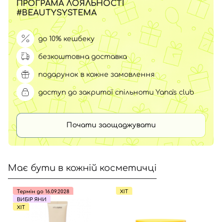
ПРОГРАМА ЛОЯЛЬНОСТІ
#BEAUTYSYSTEMA
до 10% кешбеку
безкоштовна доставка
подарунок в кожне замовлення
доступ до закритої спільноти Yana's club
Почати заощаджувати
Має бути в кожній косметичці
Термін до 16.09.2028
ХІТ
ВИБІР ЯНИ
ХІТ