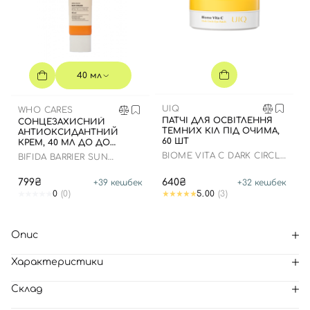
40 мл
UIQ
WHO CARES
ПАТЧІ ДЛЯ ОСВІТЛЕННЯ
СОНЦЕЗАХИСНИЙ
ТЕМНИХ КІЛ ПІД ОЧИМА,
АНТИОКСИДАНТНИЙ
60 ШТ
КРЕМ, 40 МЛ ДО ДО
16.09.2028 РОКУ
BIOME VITA C DARK CIRCLE
BIFIDA BARRIER SUN
EYE PATCH
CREAM
799₴
640₴
+
39
кешбек
+
32
кешбек
0
(0)
5.00
(3)
Опис
Характеристики
Склад