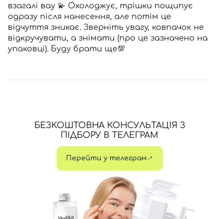
взагалі вау 💫 Охолоджує, трішки пощипує
одразу після нанесення, але потім це
відчуття зникає. Зверніть увагу, ковпачок не
відкручувати, а знімати (про це зазначено на
упаковці). Буду брати ще💯
БЕЗКОШТОВНА КОНСУЛЬТАЦІЯ З
ПІДБОРУ В ТЕЛЕГРАМ
Перейти у телеграм