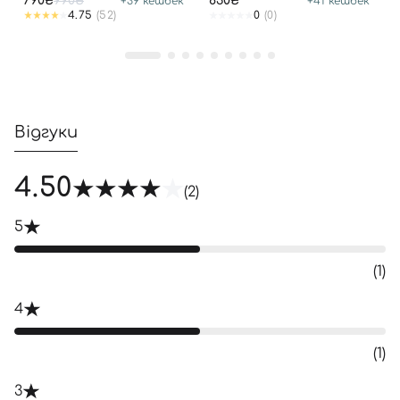
790₴
990₴
830₴
+
39
кешбек
+
41
кешбек
4.75
(52)
0
(0)
Відгуки
4.50
(2)
5
(1)
4
(1)
3