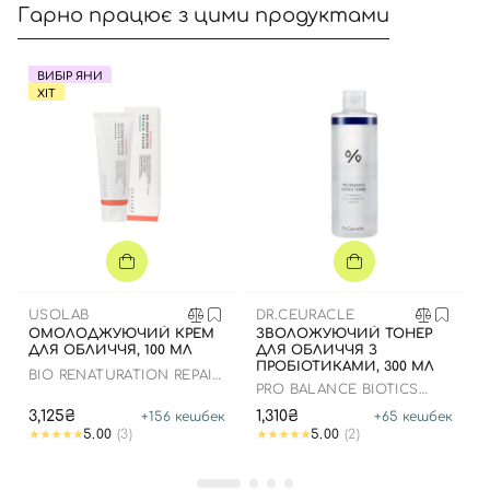
Гарно працює з цими продуктами
ВИБІР ЯНИ
ХІТ
Вхід
Реєстрація
USOLAB
DR.CEURACLE
ОМОЛОДЖУЮЧИЙ КРЕМ
ЗВОЛОЖУЮЧИЙ ТОНЕР
Номер телефону
ДЛЯ ОБЛИЧЧЯ, 100 МЛ
ДЛЯ ОБЛИЧЧЯ З
ПРОБІОТИКАМИ, 300 МЛ
BIO RENATURATION REPAIR
PRO BALANCE BIOTICS
CREAM
TONER
3,125₴
1,310₴
+
156
кешбек
+
65
кешбек
5.00
(3)
5.00
(2)
Відправляючи форму для авторизації/реєстрації ви
приймаєте умови
Угоди користувача