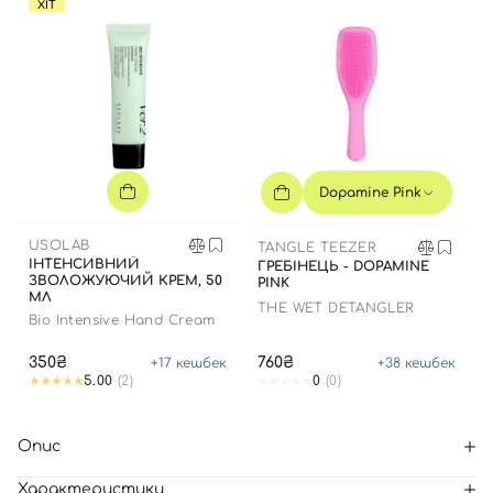
ХІТ
Dopamine Pink
USOLAB
TANGLE TEEZER
ІНТЕНСИВНИЙ
ГРЕБІНЕЦЬ - DOPAMINE
ЗВОЛОЖУЮЧИЙ КРЕМ, 50
PINK
МЛ
THE WET DETANGLER
Bio Intensive Hand Cream
350₴
760₴
+
17
кешбек
+
38
кешбек
5.00
(2)
0
(0)
Опис
Характеристики