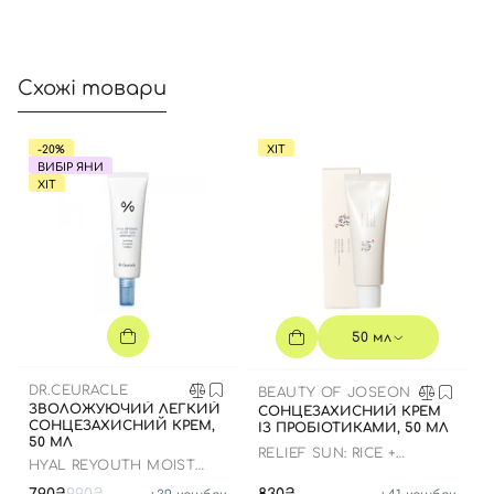
Далі
Увійти за допомогою e-mail
Схожі товари
-20%
ХІТ
ВИБІР ЯНИ
ХІТ
50 мл
DR.CEURACLE
BEAUTY OF JOSEON
ЗВОЛОЖУЮЧИЙ ЛЕГКИЙ
СОНЦЕЗАХИСНИЙ КРЕМ
СОНЦЕЗАХИСНИЙ КРЕМ,
ІЗ ПРОБІОТИКАМИ, 50 МЛ
50 МЛ
RELIEF SUN: RICE +
HYAL REYOUTH MOIST
PROBIOTICS
SUN SPF 50/PA++++