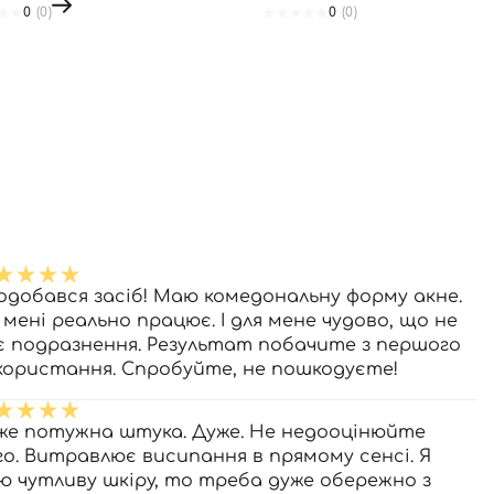
0
(0)
0
(0)
одобався засіб! Маю комедональну форму акне.
 мені реально працює. І для мене чудово, що не
є подразнення. Результат побачите з першого
користання. Спробуйте, не пошкодуєте!
же потужна штука. Дуже. Не недооцінюйте
го. Витравлює висипання в прямому сенсі. Я
ю чутливу шкіру, то треба дуже обережно з