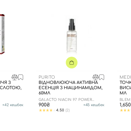
PURITO
MEDI
ЧЯ З
ВІДНОВЛЮЮЧА АКТИВНА
ТОЧК
ИСЛОТОЮ,
ЕСЕНЦІЯ З НІАЦИНАМІДОМ,
ВИСИ
60МЛ
МЛ
GALACTO NIACIN 97 POWER
BLEM
Вхід
Реєстрація
ESSENCE
900₴
1,65
+
42
кешбек
+
45
кешбек
4.50
(2)
Номер телефону