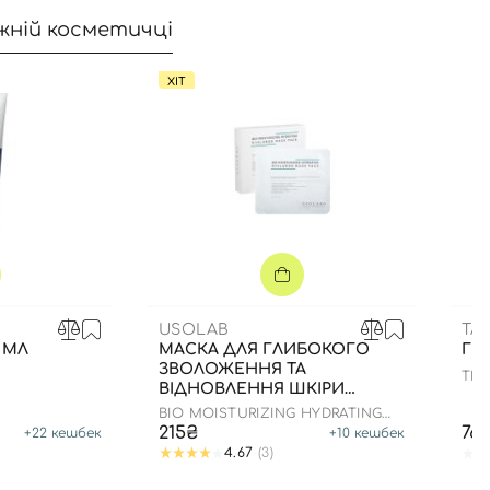
жній косметичці
ХІТ
USOLAB
TA
 МЛ
МАСКА ДЛЯ ГЛИБОКОГО
ГР
ЗВОЛОЖЕННЯ ТА
THE
ВІДНОВЛЕННЯ ШКІРИ
ОБЛИЧЧЯ З
BIO MOISTURIZING HYDRATING
ЗАСПОКІЙЛИВИМ ЕФЕКТОМ
HYALURON MASK
215₴
76
+
22
кешбек
+
10
кешбек
4.67
(3)