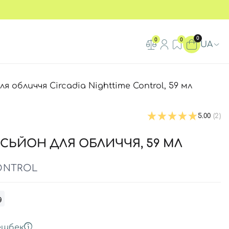
0
0
0
UA
я обличчя Circadia Nighttime Control, 59 мл
5.00
(2)
СЬЙОН ДЛЯ ОБЛИЧЧЯ, 59 МЛ
ONTROL
д
ешбек