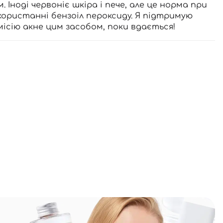
. Іноді червоніє шкіра і пече, але це норма при
користанні бензоіл пероксиду. Я підтримую
місію акне цим засобом, поки вдається!