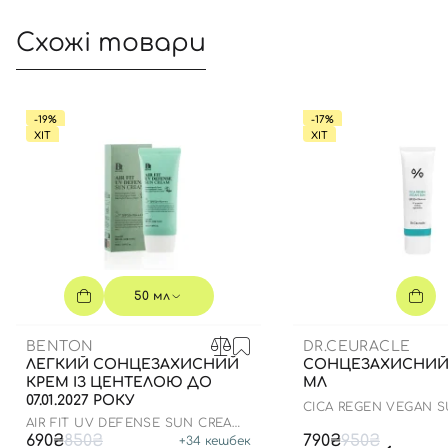
Схожі товари
-19%
-17%
ХІТ
ХІТ
50 мл
BENTON
DR.CEURACLE
ЛЕГКИЙ СОНЦЕЗАХИСНИЙ
СОНЦЕЗАХИСНИЙ 
КРЕМ ІЗ ЦЕНТЕЛОЮ ДО
МЛ
07.01.2027 РОКУ
СICA REGEN VEGAN 
SPF50+ PA++++
AIR FIT UV DEFENSE SUN CREAM
SPF50
690₴
850₴
790₴
950₴
+
34
кешбек