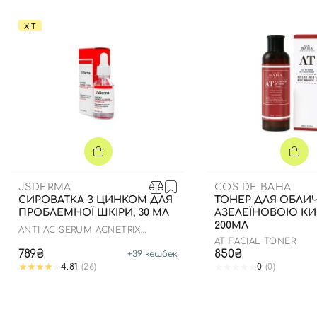
ХІТ
JSDERMA
COS DE BAHA
СИРОВАТКА З ЦИНКОМ ДЛЯ
ТОНЕР ДЛЯ ОБЛИЧ
ПРОБЛЕМНОЇ ШКІРИ, 30 МЛ
АЗЕЛЕЇНОВОЮ К
200МЛ
ANTI AC SERUM ACNETRIX
NIACINAMIDE 8% ZN-PCA 1%
AT FACIAL TONER
789₴
850₴
+
39
кешбек
4.81
(26)
0
(0)