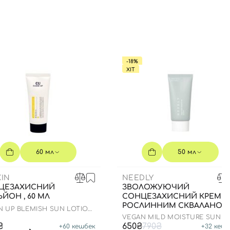
-18%
ХІТ
60 мл
50 мл
IN
NEEDLY
ЦЕЗАХИСНИЙ
ЗВОЛОЖУЮЧИЙ
ЙОН , 60 МЛ
СОНЦЕЗАХИСНИЙ КРЕМ ІЗ
РОСЛИННИМ СКВАЛАНОМ
N UP BLEMISH SUN LOTION
ДО 23.03.2027 50 МЛ
0+ PA++++
VEGAN MILD MOISTURE SUN S
50+ PA++++
₴
650₴
790₴
+
60
кешбек
+
32
кешб