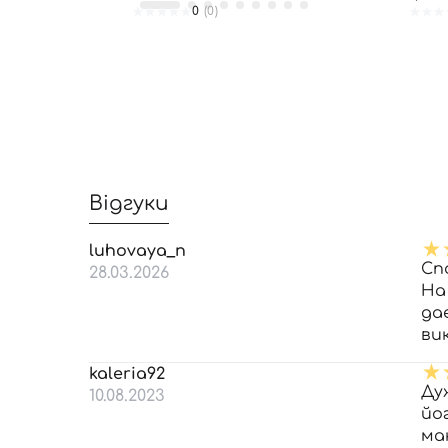
0
(0)
Відгуки
luhovaya_n
Сп
28.03.2026
На
да
ви
kaleria92
Ду
10.08.2023
йо
ма