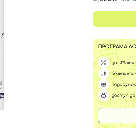
Для обличчя
СПФ захист для дітей
вари
Для зони повік
ПРОГРАМА ЛО
до 10% ке
безкоштов
подарунок
доступ до 