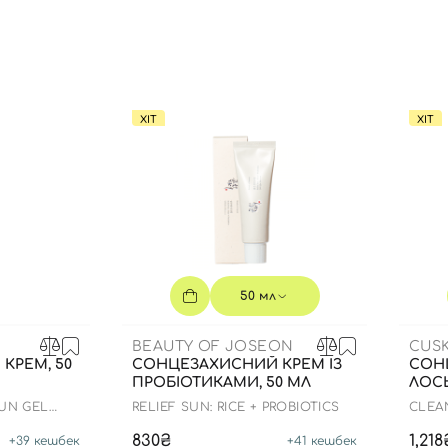
Ви ще не додали товари у кошик
Відправляючи форму для авторизації/реєстрації ви
приймаєте умови
Угоди користувача
Далі
ХІТ
ХІТ
Увійти за допомогою e-mail
50 мл
BEAUTY OF JOSEON
CUSK
КРЕМ, 50
СОНЦЕЗАХИСНИЙ КРЕМ ІЗ
СОН
ПРОБІОТИКАМИ, 50 МЛ
ЛОСЬ
SUN GEL
RELIEF SUN: RICE + PROBIOTICS
CLEA
SPF 5
830₴
1,218
+
39
кешбек
+
41
кешбек