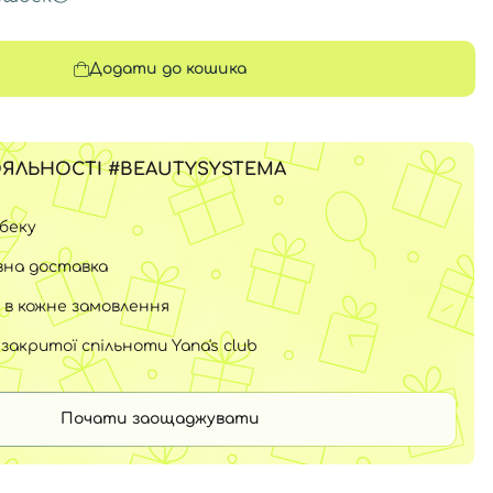
Додати до кошика
ЯЛЬНОСТІ #BEAUTYSYSTEMA
шбеку
на доставка
 в кожне замовлення
закритої спільноти Yana's club
Почати заощаджувати