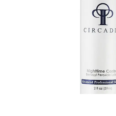
Всі то
гієни