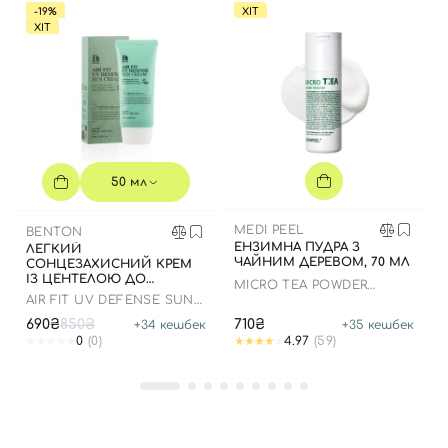
-19%
ХІТ
Номер телефону
ХІТ
Відправляючи форму для авторизації/реєстрації ви
приймаєте умови
Угоди користувача
Далі
50 мл
Увійти за допомогою e-mail
MEDI PEEL
BENTON
ЕНЗИМНА ПУДРА З
ЛЕГКИЙ
ЧАЙНИМ ДЕРЕВОМ, 70 МЛ
СОНЦЕЗАХИСНИЙ КРЕМ
ІЗ ЦЕНТЕЛОЮ ДО
MICRO TEA POWDER
07.01.2027 РОКУ
CLEANSER
AIR FIT UV DEFENSE SUN
CREAM SPF50
690₴
850₴
710₴
+
34
кешбек
+
35
кешбек
0
(0)
4.97
(59)