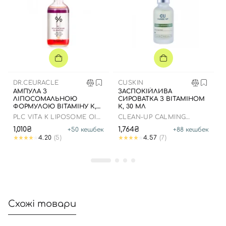
DR.CEURACLE
CUSKIN
АМПУЛА З
ЗАСПОКІЙЛИВА
ЛІПОСОМАЛЬНОЮ
СИРОВАТКА З ВІТАМІНОМ
ФОРМУЛОЮ ВІТАМІНУ К,
К, 30 МЛ
50 МЛ
PLC VITA K LIPOSOME OIL
CLEAN-UP CALMING
AMPOULE
INTENSIVE SERUM
1,010₴
1,764₴
+
50
кешбек
+
88
кешбек
4.20
(5)
4.57
(7)
Схожі товари
Вхід
Реєстрація