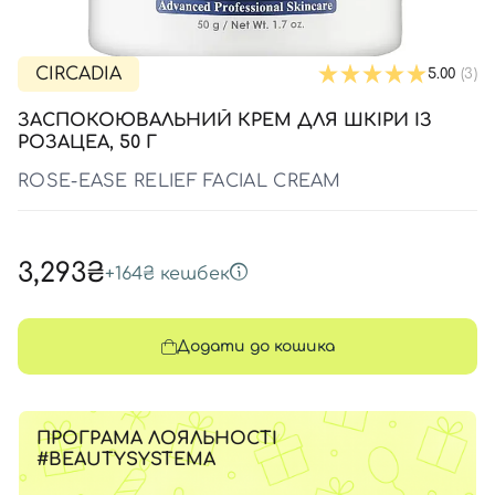
SPF-засоби з тоном
Точкові від прищів
SPF для волосся
Для дітей
Креми для тіла з SPF
Мініатюри
Спеціальний догляд
Дезодоранти
Карбоксітерапія
Для дітей
Засоби для інтимної гігієни
CIRCADIA
5.00
(3)
Бʼюті гаджети
Для чоловіків
Автозасмага для тіла
ЗАСПОКОЮВАЛЬНИЙ КРЕМ ДЛЯ ШКІРИ ІЗ
РОЗАЦЕА, 50 Г
Автозасмага
ROSE-EASE RELIEF FACIAL CREAM
Набори
Шия і декольте
Для чоловіків
3,293₴
+
164₴
кешбек
Для дітей
Додати до кошика
ПРОГРАМА ЛОЯЛЬНОСТІ
#BEAUTYSYSTEMA