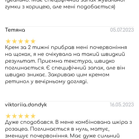
ідеально. Має специфічний запах жувальної
гумки з корицею, але мені подобається)
Тетяна
05.07.2023
Крем за 2 тижні прибрав мені почервоніння
на щоках, я не очікувала на такий швидкий
результат. Приємна текстура, швидко
поглинається. Є специфічний запах, але він
швидко зникає. Закриваю цим кремом
ретинол у вечірньому догляді.
viktoriia.dondyk
16.05.2023
Дуже сподобався. В мене комбінована шкіра з
розацеа. Поглинається в нуль, матує,
зменшує почервоніння. Має дуже сильний