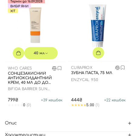
Термін до 16.09.2028
ВИБІР ЯНИ
ХІТ
40 мл
CURAPROX
WHO CARES
ЗУБНА ПАСТА, 75 МЛ
СОНЦЕЗАХИСНИЙ
АНТИОКСИДАНТНИЙ
ENZYCAL 950
КРЕМ, 40 МЛ ДО ДО
16.09.2028 РОКУ
BIFIDA BARRIER SUN
CREAM
799₴
444₴
+
39
кешбек
+
22
кешбек
0
(0)
5.00
(1)
Опис
Характеристики