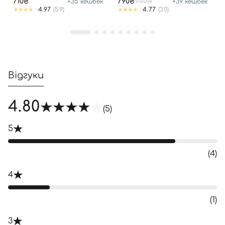
710₴
790₴
950₴
+
35
кешбек
+
39
кешбек
4.97
(59)
4.77
(30)
Відгуки
4.80
(5)
5
(4)
4
(1)
3