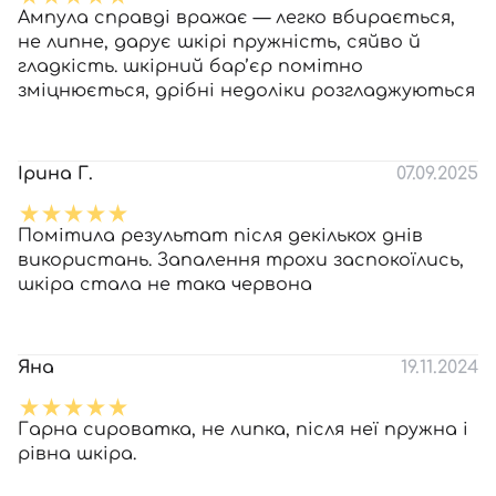
Ампула справді вражає — легко вбирається,
не липне, дарує шкірі пружність, сяйво й
гладкість. шкірний бар’єр помітно
зміцнюється, дрібні недоліки розгладжуються
Ірина Г.
07.09.2025
Помітила результат після декількох днів
використань. Запалення трохи заспокоїлись,
шкіра стала не така червона
Яна
19.11.2024
Гарна сироватка, не липка, після неї пружна і
рівна шкіра.