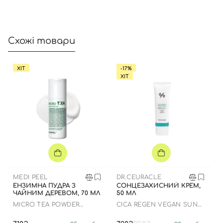
Схожі товари
Вхід
Реєстрація
ХІТ
-17%
Номер телефону
ХІТ
Відправляючи форму для авторизації/реєстрації ви
приймаєте умови
Угоди користувача
Далі
Увійти за допомогою e-mail
MEDI PEEL
DR.CEURACLE
ЕНЗИМНА ПУДРА З
СОНЦЕЗАХИСНИЙ КРЕМ,
ЧАЙНИМ ДЕРЕВОМ, 70 МЛ
50 МЛ
MICRO TEA POWDER
СICA REGEN VEGAN SUN
CLEANSER
GEL SPF50+ PA++++