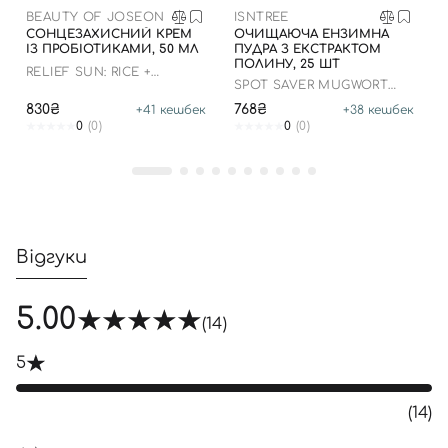
BEAUTY OF JOSEON
ISNTREE
Увійти за допомогою e-mail
СОНЦЕЗАХИСНИЙ КРЕМ
ОЧИЩАЮЧА ЕНЗИМНА
ІЗ ПРОБІОТИКАМИ, 50 МЛ
ПУДРА З ЕКСТРАКТОМ
ПОЛИНУ, 25 ШТ
RELIEF SUN: RICE +
SPOT SAVER MUGWORT
PROBIOTICS
POWDER WASH
830₴
768₴
+
41
кешбек
+
38
кешбек
0
(0)
0
(0)
Відгуки
5.00
(14)
5
(14)