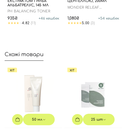
ЕКСТРАКТОМ ГРИБА
ЦЕНТЕЛЛОЮ, 200МЛ
АЛЬБАТРЕЛУС, 145 МЛ
WONDER RELEAF
PH BALANCING TONER
CENTELLA TONER
935₴
1,080₴
+
46
кешбек
+
54
кешбек
4.82
(11)
5.00
(3)
Схожі товари
Вхід
Реєстрація
ХІТ
ХІТ
Номер телефону
Відправляючи форму для авторизації/реєстрації ви
приймаєте умови
Угоди користувача
50 мл
25 шт
Далі