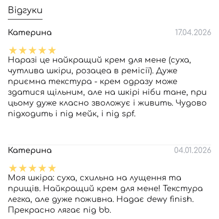
Відгуки
Катерина
17.04.2026
Наразі це найкращий крем для мене (суха,
чутлива шкіри, розацеа в ремісії). Дуже
приємна текстура - крем одразу може
здатися щільним, але на шкірі ніби тане, при
цьому дуже класно зволожує і живить. Чудово
підходить і під мейк, і під spf.
Катерина
04.01.2026
Моя шкіра: суха, схильна на лущення та
прищів. Найкращий крем для мене! Текстура
легка, але дуже поживна. Надає dewy finish.
Прекрасно лягає під bb.