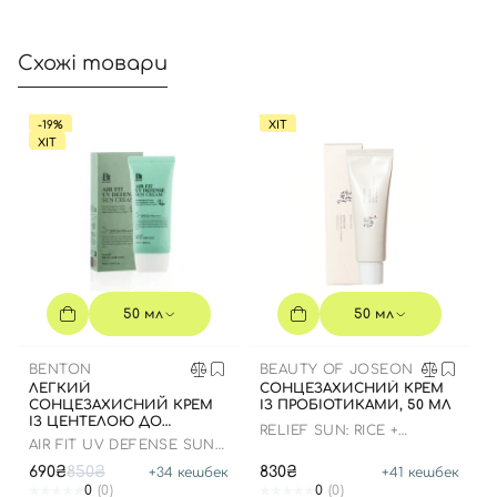
Схожі товари
Відправляючи форму для авторизації/реєстрації ви
приймаєте умови
Угоди користувача
-19%
ХІТ
ХІТ
Далі
Увійти за допомогою e-mail
50 мл
50 мл
BENTON
BEAUTY OF JOSEON
ЛЕГКИЙ
СОНЦЕЗАХИСНИЙ КРЕМ
СОНЦЕЗАХИСНИЙ КРЕМ
ІЗ ПРОБІОТИКАМИ, 50 МЛ
ІЗ ЦЕНТЕЛОЮ ДО
RELIEF SUN: RICE +
07.01.2027 РОКУ
AIR FIT UV DEFENSE SUN
PROBIOTICS
CREAM SPF50
690₴
850₴
830₴
+
34
кешбек
+
41
кешбек
0
(0)
0
(0)