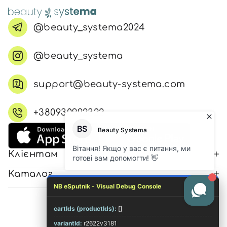
@beauty_systema2024
@beauty_systema
support@beauty-systema.com
+380930992322
Клієнтам
Каталог
NB eSputnik - Visual Debug Console
cartIds (productIds):
[]
© 2026 Всі права захищені
variantId:
r2622v3181