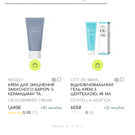
NEEDLY
COS DE BAHA
КРЕМ ДЛЯ ЗМІЦНЕННЯ
ВІДНОВЛЮВАЛЬНИЙ
ЗАХИСНОГО БАР'ЄРУ З
ГЕЛЬ КРЕМ З
КЕРАМІДАМИ ТА
ЦЕНТЕЛЛОЮ, 45 МЛ
ПАНТЕНОЛОМ, 80 МЛ
CROSSBARRIER CREAM
CENTELLA ASIATICA
RECOVERY CREAM
1,640₴
655₴
+
82
кешбек
+
32
кешбек
Вхід
Реєстрація
5.00
(11)
0
(0)
Номер телефону