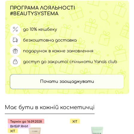
ПРОГРАМА ЛОЯЛЬНОСТІ
#BEAUTYSYSTEMA
до 10% кешбеку
безкоштовна доставка
подарунок в кожне замовлення
доступ до закритої спільноти Yana's club
Почати заощаджувати
Має бути в кожній косметичці
Термін до 16.09.2028
ХІТ
ВИБІР ЯНИ
ХІТ