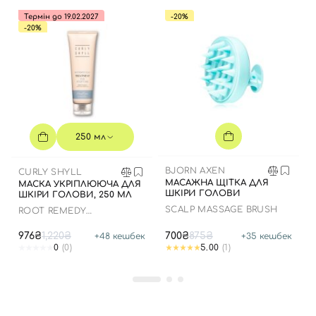
Термін до 19.02.2027
-20%
-20%
250 мл
BJORN AXEN
CURLY SHYLL
МАСАЖНА ЩІТКА ДЛЯ
МАСКА УКРІПЛЮЮЧА ДЛЯ
ШКІРИ ГОЛОВИ
ШКІРИ ГОЛОВИ, 250 МЛ
SCALP MASSAGE BRUSH
ROOT REMEDY
TREATMENT
976₴
1,220₴
700₴
875₴
+
48
кешбек
+
35
кешбек
0
(0)
5.00
(1)