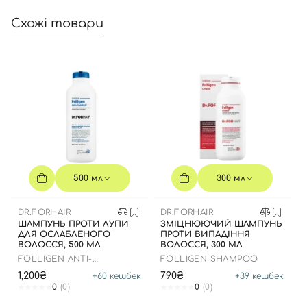
Схожі товари
Вхід
Реєстрація
Номер телефону
Відправляючи форму для авторизації/реєстрації ви
500 мл
300 мл
приймаєте умови
Угоди користувача
Далі
DR.FORHAIR
DR.FORHAIR
ШАМПУНЬ ПРОТИ ЛУПИ
ЗМІЦНЮЮЧИЙ ШАМПУНЬ
ДЛЯ ОСЛАБЛЕНОГО
ПРОТИ ВИПАДІННЯ
Увійти за допомогою e-mail
ВОЛОССЯ, 500 МЛ
ВОЛОССЯ, 300 МЛ
FOLLIGEN ANTI-
FOLLIGEN SHAMPOO
DANDRUFF SHAMPOO
1,200₴
790₴
+
60
кешбек
+
39
кешбек
0
(0)
0
(0)