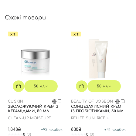
Увійти за допомогою e-mail
Схожі товари
ХІТ
ХІТ
50 мл
50 мл
CUSKIN
BEAUTY OF JOSEON
ЗВОЛОЖУЮЧИЙ КРЕМ З
СОНЦЕЗАХИСНИЙ КРЕМ
КЕРАМІДАМИ, 50 МЛ
ІЗ ПРОБІОТИКАМИ, 50 МЛ
CLEAN-UP MOISTURE
RELIEF SUN: RICE +
BALANCING CREAM
PROBIOTICS
1,848₴
830₴
+
92
кешбек
+
41
кешбек
0
(0)
0
(0)