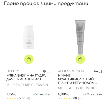
Гарно працює з цими продуктами
Вхід
Реєстрація
Номер телефону
NEEDLY
ALLIES OF SKIN
М'ЯКА ЕНЗИМНА ПУДРА
НІЧНИЙ
ДЛЯ ВМИВАННЯ, 40 Г
МУЛЬТИКИСЛОТНИЙ
ПІЛІНГ З РЕТИНОЛОМ,
MILD ENZYME CLEANSING
48МЛ
MULTI ACIDS RETINOID
POWDER
BRIGHTENING SLEEPING
1,155₴
5,305₴
+
57
кешбек
+
265
кешбек
Відправляючи форму для авторизації/реєстрації ви
FACIAL
5.00
(8)
5.00
(2)
приймаєте умови
Угоди користувача
Далі