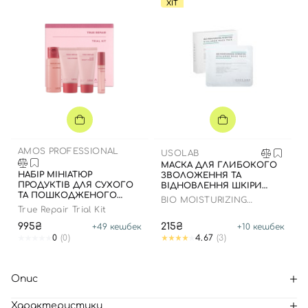
ХІТ
AMOS PROFESSIONAL
USOLAB
МАСКА ДЛЯ ГЛИБОКОГО
НАБІР МІНІАТЮР
ЗВОЛОЖЕННЯ ТА
ПРОДУКТІВ ДЛЯ СУХОГО
ВІДНОВЛЕННЯ ШКІРИ
ТА ПОШКОДЖЕНОГО
ОБЛИЧЧЯ З
BIO MOISTURIZING
ВОЛОССЯ
ЗАСПОКІЙЛИВИМ
True Repair Trial Kit
HYDRATING HYALURON
ЕФЕКТОМ
MASK
995₴
215₴
+
49
кешбек
+
10
кешбек
0
(0)
4.67
(3)
Опис
Характеристики