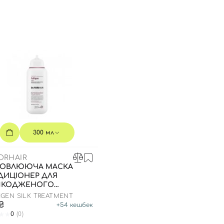
300 мл
ORHAIR
НОВЛЮЮЧА МАСКА
ДИЦІОНЕР ДЛЯ
КОДЖЕНОГО
ССЯ, 300 МЛ
IGEN SILK TREATMENT
0₴
+
54
кешбек
0
(0)