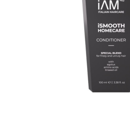
Всі то
гієни