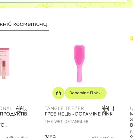
жній косметичці
ХІТ
Dopamine Pink
IONAL
TANGLE TEEZER
US
 ПРОДУКТІВ
ГРЕБІНЕЦЬ - DOPAMINE PINK
МА
ЗВ
THE WET DETANGLER
ГО
ВІ
ОБ
BIO
ЗА
HY
760₴
21
+
49
кешбек
+
38
кешбек