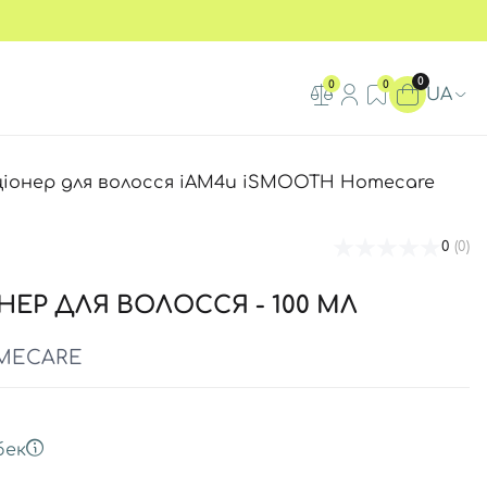
0
0
0
UA
іонер для волосся iAM4u iSMOOTH Homecare
0
(0)
ЕР ДЛЯ ВОЛОССЯ - 100 МЛ
MECARE
бек