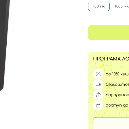
Для обличчя
100 мл
1000 мл
СПФ захист для дітей
вари
Для зони повік
ПРОГРАМА ЛО
до 10% ке
безкоштов
подарунок
доступ до 