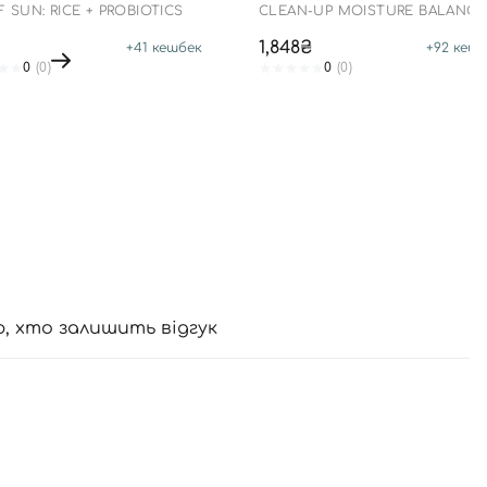
F SUN: RICE + PROBIOTICS
CLEAN-UP MOISTURE BALANCI
CREAM
1,848₴
+
41
кешбек
+
92
кешб
0
(0)
0
(0)
ю, хто залишить відгук