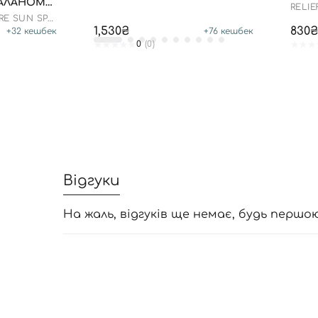
АЛАНОМ
RELIE
Л
RE SUN SPF
1,530₴
830₴
+
32
кешбек
+
76
кешбек
0
(0)
Відгуки
На жаль, відгуків ще немає, будь першо