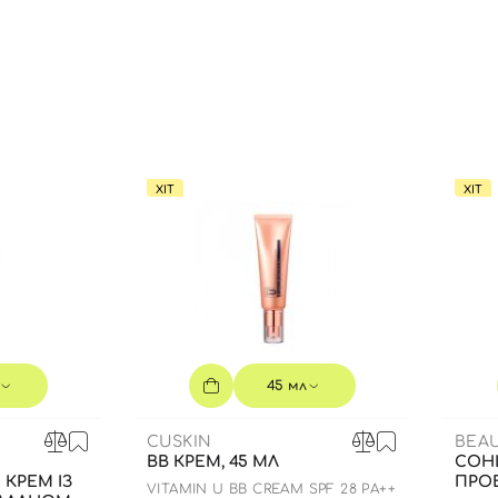
Ви ще не додали товари у кошик
Відправляючи форму для авторизації/реєстрації ви
приймаєте умови
Угоди користувача
Далі
Увійти за допомогою e-mail
ХІТ
ХІТ
45 мл
CUSKIN
BEA
BB КРЕМ, 45 МЛ
СОН
КРЕМ ІЗ
ПРОБ
VITAMIN U BB CREAM SPF 28 PA++