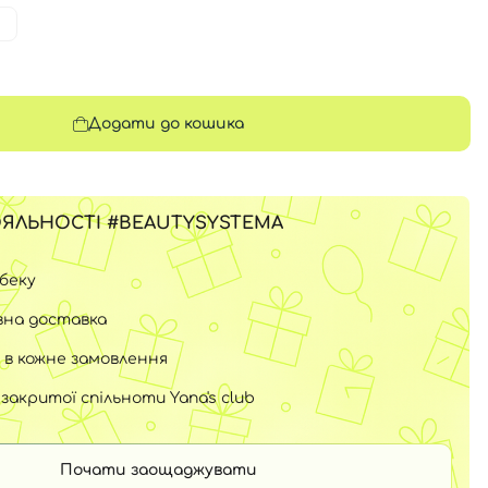
Додати до кошика
ЯЛЬНОСТІ #BEAUTYSYSTEMA
шбеку
на доставка
 в кожне замовлення
закритої спільноти Yana's club
Почати заощаджувати