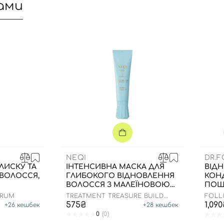
ами
NEQI
DR.F
ЛИСКУ ТА
ІНТЕНСИВНА МАСКА ДЛЯ
ВІД
Вхід
Реєстрація
ВОЛОССЯ,
ГЛИБОКОГО ВІДНОВЛЕННЯ
КОН
ВОЛОССЯ З МАЛЕЇНОВОЮ
ПОШ
КИСЛОТОЮ, 100 МЛ
ВОЛО
ERUM
TREATMENT TREASURE BUILD
FOLL
BOOST
575₴
1,09
Номер телефону
+
26
кешбек
+
28
кешбек
0
(0)