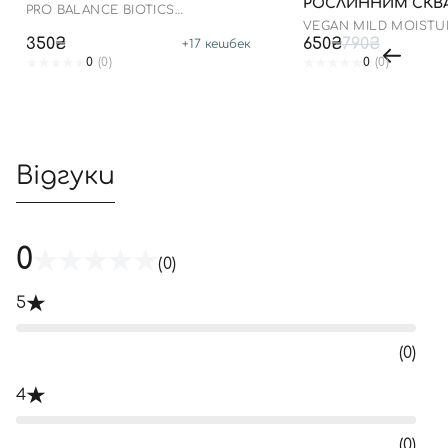
РОСЛИННИМ СКВ
PRO BALANCE BIOTICS
ДО 23.03.2027 50 М
MOISTURIZER
VEGAN MILD MOISTU
50+ PA++++
350₴
650₴
790₴
+
17
кешбек
0
(0)
0
(0)
Відгуки
0
(0)
5
(0)
4
(0)