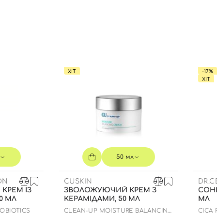
Ви ще не додали товари у кошик
Відправляючи форму для авторизації/реєстрації ви
приймаєте умови
Угоди користувача
Далі
ХІТ
-17%
Увійти за допомогою e-mail
ХІТ
50 мл
ON
CUSKIN
DR.
КРЕМ ІЗ
ЗВОЛОЖУЮЧИЙ КРЕМ З
СОН
0 МЛ
КЕРАМІДАМИ, 50 МЛ
МЛ
ROBIOTICS
CLEAN-UP MOISTURE BALANCING
СICA