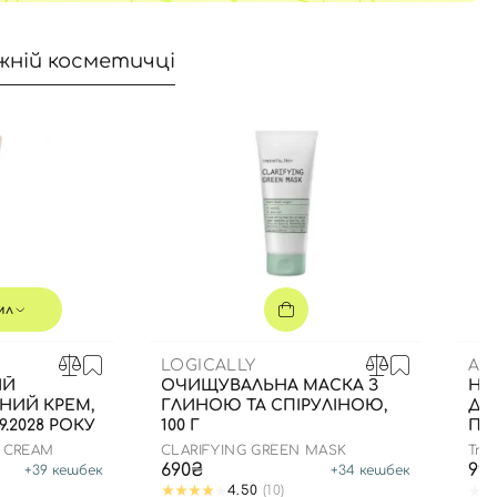
жній косметичці
мл
LOGICALLY
AM
ИЙ
ОЧИЩУВАЛЬНА МАСКА З
НА
НИЙ КРЕМ,
ГЛИНОЮ ТА СПІРУЛІНОЮ,
ДЛ
9.2028 РОКУ
100 Г
ПО
ВО
N CREAM
CLARIFYING GREEN MASK
True
690₴
99
+
39
кешбек
+
34
кешбек
4.50
(10)