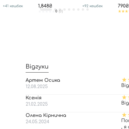
CREAM
SPF50
1,848₴
790₴
+
41
кешбек
+
92
кешбек
0
(0)
Відгуки
Артем Осика
Ві
12.08.2025
Ксенія
Ві
21.02.2025
Олена Кірнична
По
24.05.2024
, 