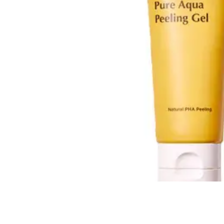
Всі то
гієни