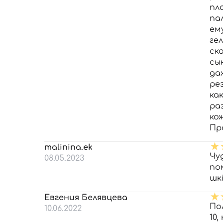
пл
па
ем
ге
ск
сы
да
ре
ка
ра
ко
Пр
malinina.ek
Чу
08.05.2023
по
шк
Евгения Белявцева
По
10.06.2022
10