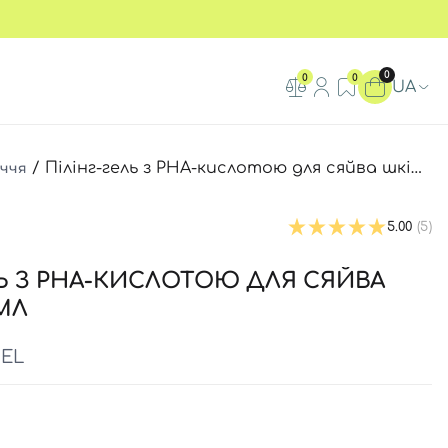
0
0
0
UA
иччя
/
Пілінг-гель з PHA-кислотою для сяйва шкіри Manyo Pure Aqua Peel, 120 мл
5.00
(5)
ЛЬ З PHA-КИСЛОТОЮ ДЛЯ СЯЙВА
 МЛ
EEL