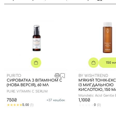
150 м
PURITO
BY WISHTREND
СИРОВАТКА З ВІТАМІНОМ С
М'ЯКИЙ ТОНІК-ЕК
(НОВА ВЕРСІЯ), 60 МЛ
ІЗ МИГДАЛЬНОЮ
КИСЛОТОЮ, 150 М
PURE VITAMIN C SERUM
Mandelic Acid Gentle E
Toner
750₴
1,100₴
+
37
кешбек
5.00
(1)
0
(0)