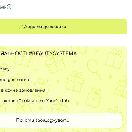
бек
Додати до кошика
ЯЛЬНОСТІ #BEAUTYSYSTEMA
шбеку
на доставка
 в кожне замовлення
закритої спільноти Yana's club
Почати заощаджувати