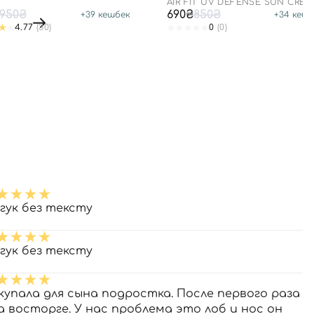
+ PA++++
AIR FIT UV DEFENSE SUN CRE
SPF50
950₴
690₴
850₴
+
39
кешбек
+
34
кешб
4.77
(30)
0
(0)
дгук без тексту
дгук без тексту
купала для сына подростка. После первого раза
я а восторге. У нас проблема это лоб и нос он