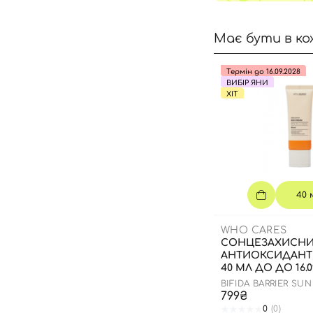
Має бути в ко
Термін до 16.09.2028
ВИБІР ЯНИ
ХІТ
40 
WHO CARES
СОНЦЕЗАХИСН
АНТИОКСИДАНТ
40 МЛ ДО ДО 16.0
BIFIDA BARRIER SU
799₴
0
(0)