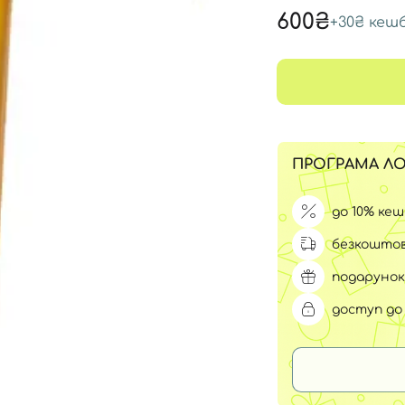
Для обличчя
600₴
+
30₴
кеш
СПФ захист для дітей
вари
Для зони повік
ПРОГРАМА ЛО
до 10% ке
безкоштов
подарунок
доступ до 