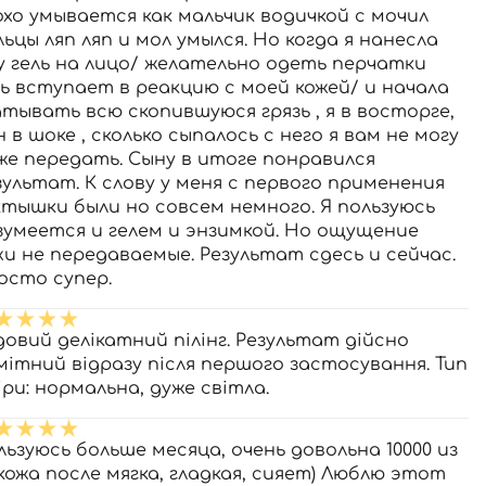
охо умывается как мальчик водичкой с мочил
льцы ляп ляп и мол умылся. Но когда я нанесла
у гель на лицо/ желательно одеть перчатки
ль вступает в реакцию с моей кожей/ и начала
атывать всю скопившуюся грязь , я в восторге,
н в шоке , сколько сыпалось с него я вам не могу
же передать. Сыну в итоге понравился
зультат. К слову у меня с первого применения
ктышки были но совсем немного. Я пользуюсь
зумеется и гелем и энзимкой. Но ощущение
жи не передаваемые. Результат сдесь и сейчас.
осто супер.
довий делікатний пілінг. Результат дійсно
мітний відразу після першого застосування. Тип
іри: нормальна, дуже світла.
льзуюсь больше месяца, очень довольна 10000 из
, кожа после мягка, гладкая, сияет) Люблю этот