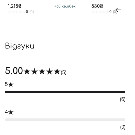
SPF 50+ PA++++
1,218₴
830₴
+
60
кешбек
0
(0)
0
(0)
Відгуки
5.00
(5)
5
(5)
4
(0)