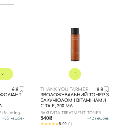
л
THANK YOU FARMER
СФОЛІАНТ
ЗВОЛОЖУВАЛЬНИЙ ТОНЕР З
БАКУЧІОЛОМ І ВІТАМІНАМИ
Л
C ТА E, 200 МЛ
Вхід
Реєстрація
xfoliating
BAKUVITA TREATMENT TONER
840₴
+
55
кешбек
+
42
кешбек
5.00
(1)
Номер телефону