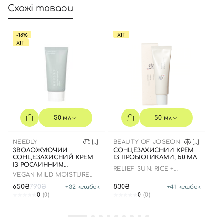
Схожі товари
Увійти за допомогою e-mail
-18%
ХІТ
ХІТ
50 мл
50 мл
NEEDLY
BEAUTY OF JOSEON
ЗВОЛОЖУЮЧИЙ
СОНЦЕЗАХИСНИЙ КРЕМ
СОНЦЕЗАХИСНИЙ КРЕМ
ІЗ ПРОБІОТИКАМИ, 50 МЛ
ІЗ РОСЛИННИМ
RELIEF SUN: RICE +
СКВАЛАНОМ ДО 23.03.2027
VEGAN MILD MOISTURE
PROBIOTICS
50 МЛ
SUN SPF 50+ PA++++
650₴
790₴
830₴
+
32
кешбек
+
41
кешбек
0
(0)
0
(0)