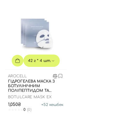
42 г * 4 шт.
Вхід
Реєстрація
AROCELL
ГІДРОГЕЛЕВА МАСКА З
БОТУЛІНІЧНИМ
Номер телефону
ПОЛІПЕПТИДОМ ТА
КОЛАГЕНОМ, 42 Г * 4 ШТ -
BOTULCARE MASK EX
42 Г * 4 ШТ.
1,050₴
+
52
кешбек
0
(0)
Відправляючи форму для авторизації/реєстрації ви
приймаєте умови
Угоди користувача
Далі