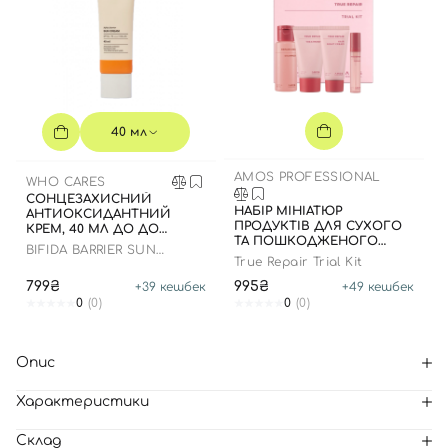
40 мл
AMOS PROFESSIONAL
WHO CARES
СОНЦЕЗАХИСНИЙ
НАБІР МІНІАТЮР
АНТИОКСИДАНТНИЙ
ПРОДУКТІВ ДЛЯ СУХОГО
КРЕМ, 40 МЛ ДО ДО
ТА ПОШКОДЖЕНОГО
16.09.2028 РОКУ
BIFIDA BARRIER SUN
ВОЛОССЯ
True Repair Trial Kit
CREAM
799₴
995₴
+
39
кешбек
+
49
кешбек
0
(0)
0
(0)
Опис
Характеристики
Склад