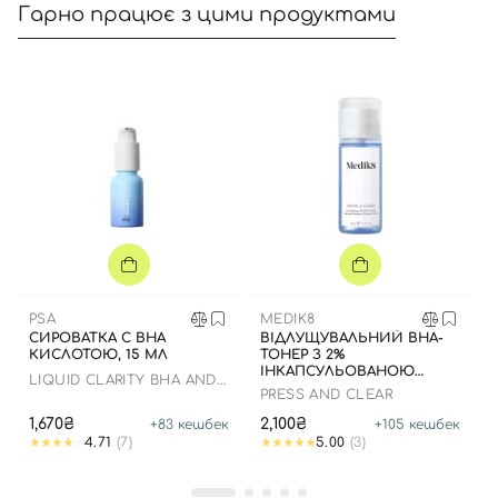
Гарно працює з цими продуктами
Вхід
Реєстрація
Номер телефону
PSA
MEDIK8
СИРОВАТКА C ВНА
ВІДЛУЩУВАЛЬНИЙ ВНА-
КИСЛОТОЮ, 15 МЛ
ТОНЕР З 2%
ІНКАПСУЛЬОВАНОЮ
LIQUID CLARITY BHA AND
Відправляючи форму для авторизації/реєстрації ви
САЛІЦИЛОВОЮ
PRESS AND CLEAR
BAKUCHIOL BLEMISH
КИСЛОТОЮ, 150 МЛ
RECOVERY BOOSTER
приймаєте умови
Угоди користувача
1,670₴
2,100₴
+
83
кешбек
+
105
кешбек
4.71
(7)
5.00
(3)
Далі