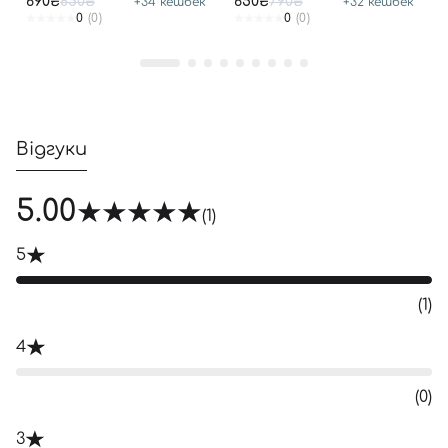
690₴
850₴
650₴
790₴
+
34
кешбек
+
32
кешбек
0
(0)
0
(0)
Відгуки
5.00
(1)
5
(1)
4
(0)
3