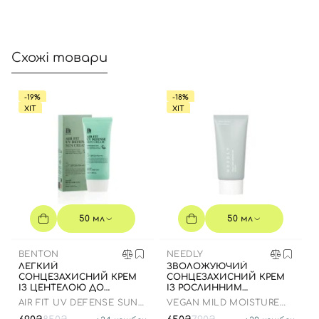
Увійти за допомогою e-mail
Схожі товари
-19%
-18%
ХІТ
ХІТ
50 мл
50 мл
BENTON
NEEDLY
ЛЕГКИЙ
ЗВОЛОЖУЮЧИЙ
СОНЦЕЗАХИСНИЙ КРЕМ
СОНЦЕЗАХИСНИЙ КРЕМ
ІЗ ЦЕНТЕЛОЮ ДО
ІЗ РОСЛИННИМ
07.01.2027 РОКУ
СКВАЛАНОМ ДО 23.03.2027
AIR FIT UV DEFENSE SUN
VEGAN MILD MOISTURE
50 МЛ
CREAM SPF50
SUN SPF 50+ PA++++