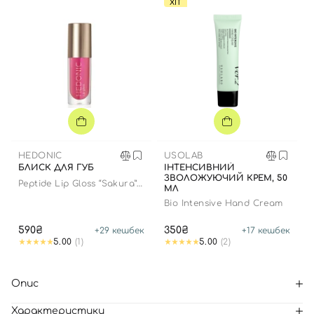
ХІТ
HEDONIC
USOLAB
БЛИСК ДЛЯ ГУБ
ІНТЕНСИВНИЙ
ЗВОЛОЖУЮЧИЙ КРЕМ, 50
Peptide Lip Gloss “Sakura”
МЛ
limited edition
Bio Intensive Hand Cream
590₴
350₴
+
29
кешбек
+
17
кешбек
5.00
(1)
5.00
(2)
Опис
Характеристики