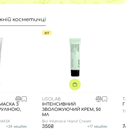
жній косметичці
ХІТ
USOLAB
TA
МАСКА З
ІНТЕНСИВНИЙ
ГР
РУЛІНОЮ,
ЗВОЛОЖУЮЧИЙ КРЕМ, 50
THE
МЛ
 MASK
Bio Intensive Hand Cream
350₴
76
+
34
кешбек
+
17
кешбек