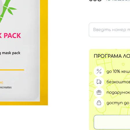
Для обличчя
СПФ захист для дітей
вари
Для зони повік
ПРОГРАМА ЛО
до 10% ке
безкоштов
подарунок
доступ до 