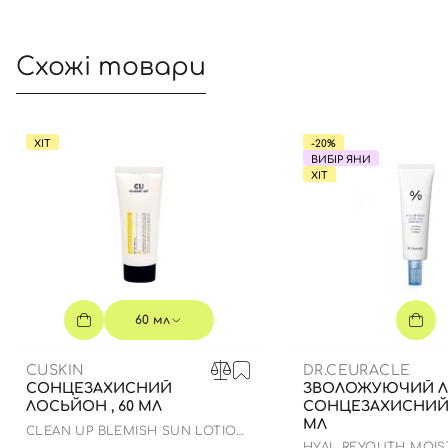
Схожі товари
ХІТ
-20%
ВИБІР ЯНИ
ХІТ
60 мл
CUSKIN
DR.CEURACLE
СОНЦЕЗАХИСНИЙ
ЗВОЛОЖУЮЧИЙ Л
ЛОСЬЙОН , 60 МЛ
СОНЦЕЗАХИСНИЙ 
МЛ
CLEAN UP BLEMISH SUN LOTION
SPF 50+ PA++++
HYAL REYOUTH MOIS