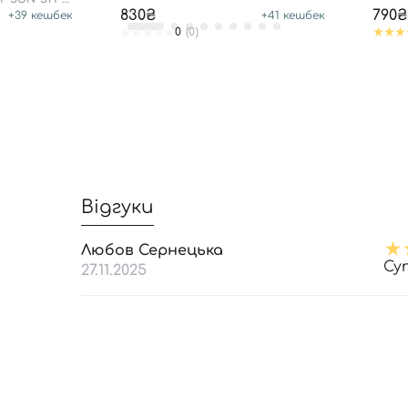
830₴
790₴
+
39
кешбек
+
41
кешбек
0
(0)
Відгуки
Любов Сернецька
Су
27.11.2025