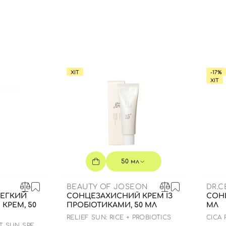
Ви ще не додали товари у кошик
Відправляючи форму для авторизації/реєстрації ви
приймаєте умови
Угоди користувача
Далі
ХІТ
-17%
ХІТ
Увійти за допомогою e-mail
50 мл
BEAUTY OF JOSEON
DR.
ЕГКИЙ
СОНЦЕЗАХИСНИЙ КРЕМ ІЗ
СОН
КРЕМ, 50
ПРОБІОТИКАМИ, 50 МЛ
МЛ
RELIEF SUN: RICE + PROBIOTICS
СICA
SPF50
T SUN SPF