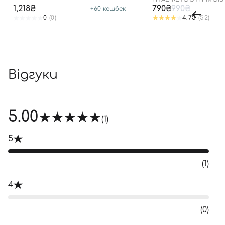
50/PA++++
1,218₴
790₴
990₴
+
60
кешбек
0
(0)
4.75
(52)
Відгуки
5.00
(1)
5
(1)
4
(0)