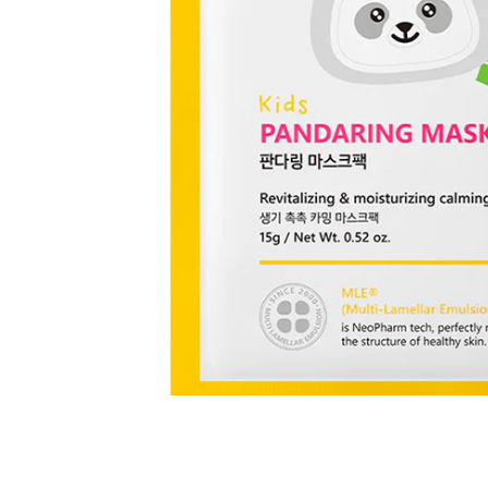
Всі то
гієни