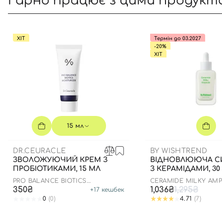
Гарно працює з цими продукт
ХІТ
Термін до 03.2027
-20%
ХІТ
15 мл
DR.CEURACLE
BY WISHTREND
ЗВОЛОЖУЮЧИЙ КРЕМ З
ВІДНОВЛЮЮЧА С
ПРОБІОТИКАМИ, 15 МЛ
З КЕРАМІДАМИ, 30
PRO BALANCE BIOTICS
CERAMIDE MILKY AM
MOISTURIZER
350₴
1,036₴
1,295₴
+
17
кешбек
0
(0)
4.71
(7)