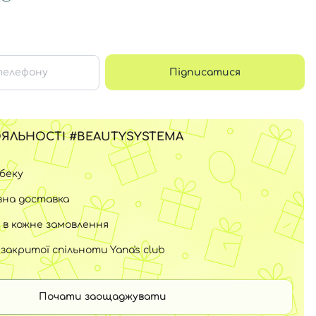
Підписатися
ЯЛЬНОСТІ #BEAUTYSYSTEMA
шбеку
на доставка
 в кожне замовлення
закритої спільноти Yana's club
Почати заощаджувати