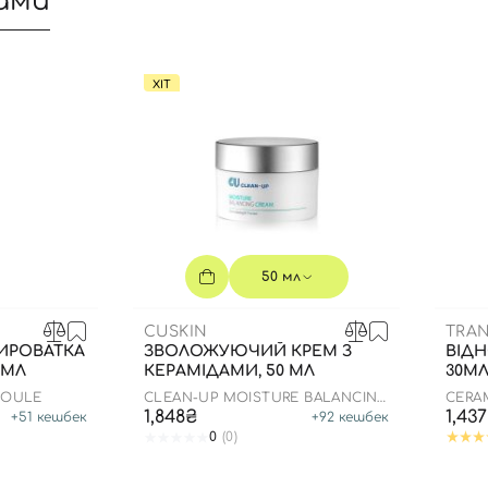
ами
ХІТ
50 мл
CUSKIN
TRAN
ИРОВАТКА
ЗВОЛОЖУЮЧИЙ КРЕМ З
ВІД
 МЛ
КЕРАМІДАМИ, 50 МЛ
30М
Вхід
Реєстрація
POULE
CLEAN-UP MOISTURE BALANCING
CERAM
CREAM
1,848₴
1,43
+
51
кешбек
+
92
кешбек
0
(0)
Номер телефону