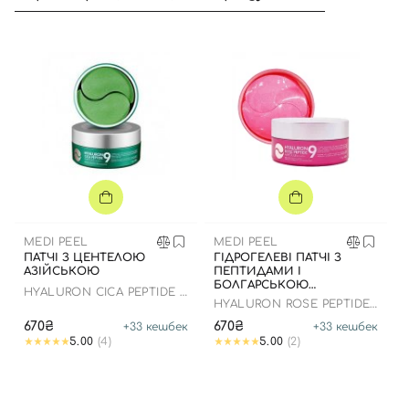
Вхід
Реєстрація
Номер телефону
MEDI PEEL
MEDI PEEL
ПАТЧІ З ЦЕНТЕЛОЮ
ГІДРОГЕЛЕВІ ПАТЧІ З
Відправляючи форму для авторизації/реєстрації ви
АЗІЙСЬКОЮ
ПЕПТИДАМИ І
БОЛГАРСЬКОЮ
приймаєте умови
Угоди користувача
HYALURON CICA PEPTIDE 9
ТРОЯНДОЮ
HYALURON ROSE PEPTIDE
AMPOULE EYE PATCH
9 EYE PATCH
Далі
670₴
670₴
+
33
кешбек
+
33
кешбек
5.00
(4)
5.00
(2)
Увійти за допомогою e-mail