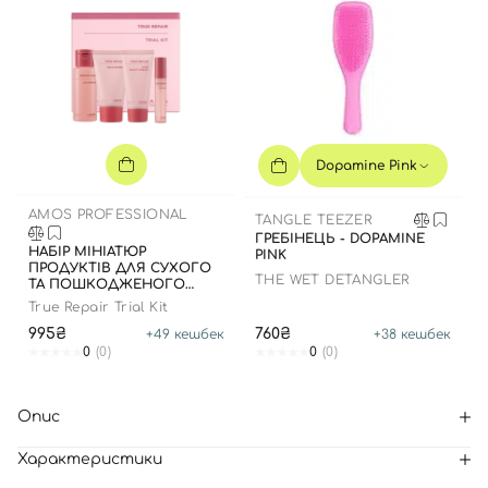
Dopamine Pink
AMOS PROFESSIONAL
TANGLE TEEZER
ГРЕБІНЕЦЬ - DOPAMINE
НАБІР МІНІАТЮР
PINK
ПРОДУКТІВ ДЛЯ СУХОГО
THE WET DETANGLER
ТА ПОШКОДЖЕНОГО
ВОЛОССЯ
True Repair Trial Kit
995₴
760₴
+
49
кешбек
+
38
кешбек
0
(0)
0
(0)
Опис
Характеристики