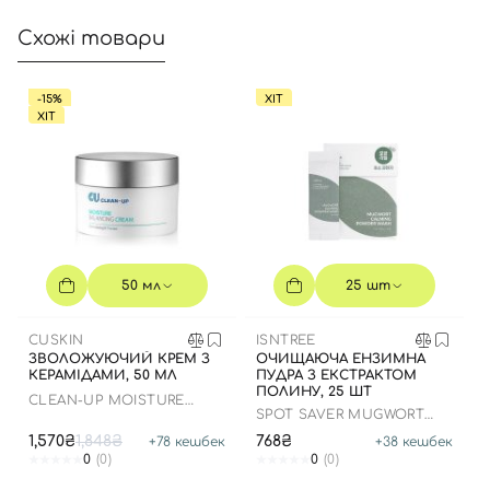
Схожі товари
-15%
ХІТ
ХІТ
50 мл
25 шт
CUSKIN
ISNTREE
ЗВОЛОЖУЮЧИЙ КРЕМ З
ОЧИЩАЮЧА ЕНЗИМНА
КЕРАМІДАМИ, 50 МЛ
ПУДРА З ЕКСТРАКТОМ
ПОЛИНУ, 25 ШТ
CLEAN-UP MOISTURE
SPOT SAVER MUGWORT
BALANCING CREAM
POWDER WASH
1,570₴
1,848₴
768₴
+
78
кешбек
+
38
кешбек
0
(0)
0
(0)