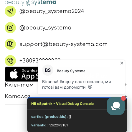
@beauty_systema2024
@beauty_systema
support@beauty-systema.com
+380930992322
Клієнтам
Каталог
NB eSputnik - Visual Debug Console
cartIds (productIds):
[]
© 2026 Всі права захищені
variantId:
r2622v3181