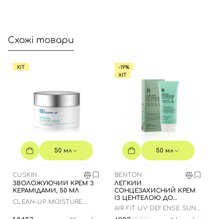
Схожі товари
ХІТ
-19%
ХІТ
Вхід
Реєстрація
Номер телефону
50 мл
50 мл
Відправляючи форму для авторизації/реєстрації ви
CUSKIN
BENTON
приймаєте умови
Угоди користувача
ЗВОЛОЖУЮЧИЙ КРЕМ З
ЛЕГКИЙ
КЕРАМІДАМИ, 50 МЛ
СОНЦЕЗАХИСНИЙ КРЕМ
Далі
ІЗ ЦЕНТЕЛОЮ ДО
CLEAN-UP MOISTURE
07.01.2027 РОКУ
AIR FIT UV DEFENSE SUN
BALANCING CREAM
CREAM SPF50