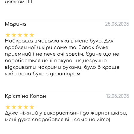
цяткам ❤️‍🔥
Марина
25.08.2025
Найкраща вмивалка яка в мене була. Для
проблемної шкіри саме то. Запах буже
приємний і не пече очі зовсім. Єдине що не
подобається це її пакування,незручно
відкривати мокрими руками, було б краще
якби вона була з дозатором
Крістіна Копан
12.08.2025
Дуже ніжний у використанні до жирної шкіри,
мені дуже сподобався він саме на літо)