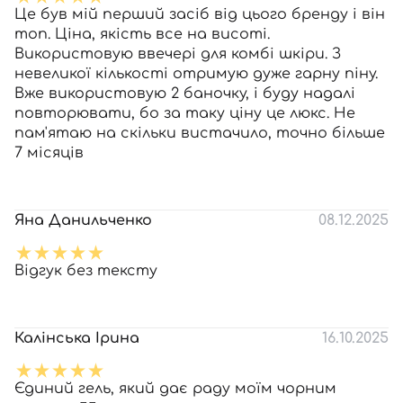
Це був мій перший засіб від цього бренду і він
топ. Ціна, якість все на висоті.
Використовую ввечері для комбі шкіри. З
невеликої кількості отримую дуже гарну піну.
Вже використовую 2 баночку, і буду надалі
повторювати, бо за таку ціну це люкс. Не
пам'ятаю на скільки вистачило, точно більше
7 місяців
Яна Данильченко
08.12.2025
Відгук без тексту
Калінська Ірина
16.10.2025
Єдиний гель, який дає раду моїм чорним