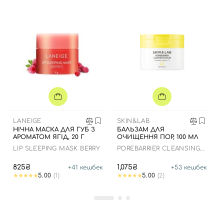
Вхід
Реєстрація
Номер телефону
LANEIGE
SKIN&LAB
НІЧНА МАСКА ДЛЯ ГУБ З
БАЛЬЗАМ ДЛЯ
АРОМАТОМ ЯГІД, 20 Г
ОЧИЩЕННЯ ПОР, 100 МЛ
Відправляючи форму для авторизації/реєстрації ви
LIP SLEEPING MASK BERRY
POREBARRIER CLEANSING
приймаєте умови
Угоди користувача
BALM
825₴
1,075₴
+
41
кешбек
+
53
кешбек
Далі
5.00
(1)
5.00
(2)
Увійти за допомогою e-mail