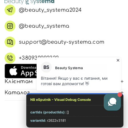
@beauty_systema2024
@beauty_systema
support@beauty-systema.com
+380930992322
Клієнтам
Каталог
NB eSputnik - Visual Debug Console
cartIds (productIds):
[]
© 2026 Всі права захищені
variantId:
r2622v3181