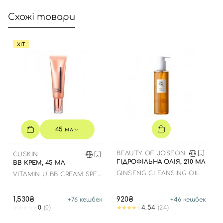
Схожі товари
ХІТ
45 мл
BEAUTY OF JOSEON
CUSKIN
ГІДРОФІЛЬНА ОЛІЯ, 210 МЛ
BB КРЕМ, 45 МЛ
GINSENG CLEANSING OIL
VITAMIN U BB CREAM SPF
28 PA++
1,530₴
920₴
+
76
кешбек
+
46
кешбек
0
(0)
4.54
(24)