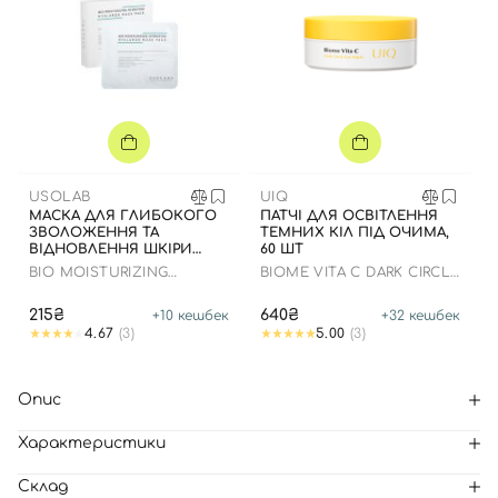
USOLAB
UIQ
МАСКА ДЛЯ ГЛИБОКОГО
ПАТЧІ ДЛЯ ОСВІТЛЕННЯ
ЗВОЛОЖЕННЯ ТА
ТЕМНИХ КІЛ ПІД ОЧИМА,
ВІДНОВЛЕННЯ ШКІРИ
60 ШТ
ОБЛИЧЧЯ З
BIO MOISTURIZING
BIOME VITA C DARK CIRCLE
ЗАСПОКІЙЛИВИМ
HYDRATING HYALURON
EYE PATCH
ЕФЕКТОМ
MASK
215₴
640₴
+
10
кешбек
+
32
кешбек
4.67
(3)
5.00
(3)
Опис
Характеристики
Склад