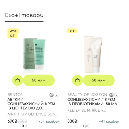
Схожі товари
-19%
ХІТ
ХІТ
50 мл
50 мл
BENTON
BEAUTY OF JOSEON
ЛЕГКИЙ
СОНЦЕЗАХИСНИЙ КРЕМ
СОНЦЕЗАХИСНИЙ КРЕМ
ІЗ ПРОБІОТИКАМИ, 50 МЛ
ІЗ ЦЕНТЕЛОЮ ДО
RELIEF SUN: RICE +
07.01.2027 РОКУ
AIR FIT UV DEFENSE SUN
PROBIOTICS
CREAM SPF50
690₴
850₴
830₴
+
34
кешбек
+
41
кешбек
0
(0)
0
(0)