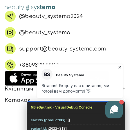
@beauty_systema2024
@beauty_systema
support@beauty-systema.com
+380930992322
Клієнтам
Каталог
NB eSputnik - Visual Debug Console
cartIds (productIds):
[]
© 2026 Всі права захищені
variantId:
r2622v3181