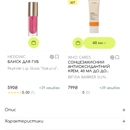
ХІТ
40 мл
HEDONIC
WHO CARES
БЛИСК ДЛЯ ГУБ
СОНЦЕЗАХИСНИЙ
АНТИОКСИДАНТНИЙ
Peptide Lip Gloss “Sakura”
КРЕМ, 40 МЛ ДО ДО
limited edition
16.09.2028 РОКУ
BIFIDA BARRIER SUN
CREAM
590₴
799₴
+
29
кешбек
+
39
кешбек
5.00
(1)
0
(0)
Опис
Характеристики