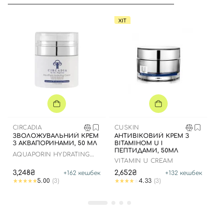
ХІТ
Вхід
Реєстрація
Номер телефону
CIRCADIA
CUSKIN
ЗВОЛОЖУВАЛЬНИЙ КРЕМ
АНТИВІКОВИЙ КРЕМ З
З АКВАПОРИНАМИ, 50 МЛ
ВІТАМІНОМ U І
Відправляючи форму для авторизації/реєстрації ви
ПЕПТИДАМИ, 50МЛ
AQUAPORIN HYDRATING
приймаєте умови
Угоди користувача
VITAMIN U CREAM
CREAM
3,248₴
2,652₴
+
162
кешбек
+
132
кешбек
Далі
5.00
(3)
4.33
(3)
Увійти за допомогою e-mail