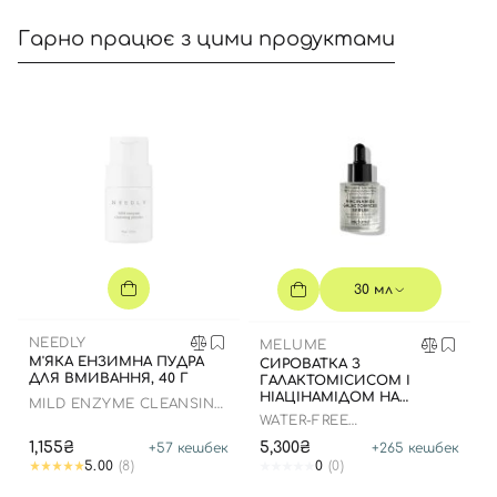
Гарно працює з цими продуктами
30 мл
NEEDLY
MELUME
М'ЯКА ЕНЗИМНА ПУДРА
СИРОВАТКА З
ДЛЯ ВМИВАННЯ, 40 Г
ГАЛАКТОМІСИСОМ І
НІАЦІНАМІДОМ НА
MILD ENZYME CLEANSING
БЕЗВОДНІЙ ОСНОВІ - 30
POWDER
WATER-FREE
МЛ
GALACTOMYCES
1,155₴
5,300₴
+
57
кешбек
+
265
кешбек
NIACINAMIDE SERUM
5.00
(8)
0
(0)
Вхід
Реєстрація