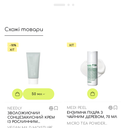
Номер телефону
Схожі товари
Відправляючи форму для авторизації/реєстрації ви
-18%
ХІТ
приймаєте умови
Угоди користувача
ХІТ
Далі
Увійти за допомогою e-mail
50 мл
MEDI PEEL
NEEDLY
ЕНЗИМНА ПУДРА З
ЗВОЛОЖУЮЧИЙ
ЧАЙНИМ ДЕРЕВОМ, 70 МЛ
СОНЦЕЗАХИСНИЙ КРЕМ
ІЗ РОСЛИННИМ
MICRO TEA POWDER
СКВАЛАНОМ ДО 23.03.2027
CLEANSER
VEGAN MILD MOISTURE