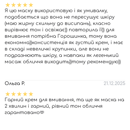
Я цю маску використовую і як умивалку,
подобається що вона не пересушує шкіру
(маю жирну схильну до висипань), класно
вирівнює тон і освіжає)) повторила її)) для
вмивання потрібна Горошинка, тому вона
економна))консистенція як густий крем, і має
в складі невеличкі крупинки, але вони не
подразнюють шкіру, а навпаки як легенький
масаж обличчя виходить))тому рекомендую))
Ольга Р.
21.12.2025
Гарний крем для вмивання, та ще як маска на
2 хвилин і гарний, рівний тон обличчя
гарантовано🫶