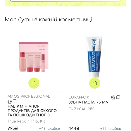
Має бути в кожній косметичці
AMOS PROFESSIONAL
CURAPROX
ЗУБНА ПАСТА, 75 МЛ
НАБІР МІНІАТЮР
ENZYCAL 950
ПРОДУКТІВ ДЛЯ СУХОГО
ТА ПОШКОДЖЕНОГО
ВОЛОССЯ
True Repair Trial Kit
995₴
444₴
+
49
кешбек
+
22
кешбек