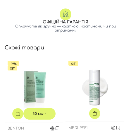
Номер телефону
ОФІЦІЙНА ГАРАНТІЯ
Оплачуйте як зручно — карткою, частинами чи при
отриманні.
Відправляючи форму для авторизації/реєстрації ви
приймаєте умови
Угоди користувача
Схожі товари
Далі
-19%
ХІТ
ХІТ
Увійти за допомогою e-mail
50 мл
MEDI PEEL
BENTON