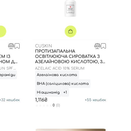
CUSKIN
ПРОТИЗАПАЛЬНА
М ІЗ
ОСВІТЛЮЮЧА СИРОВАТКА З
НОМ ДО
АЗЕЛАЇНОВОЮ КИСЛОТОЮ, 30
МЛ
UN SPF
AZELAIC ACID 10% SERUM
ераміди
Азелаінова кислота
ВНА (саліцилова) кислота
Ніацинамід
+1
1,116₴
+
32
кешбек
+
55
кешбек
0
(0)