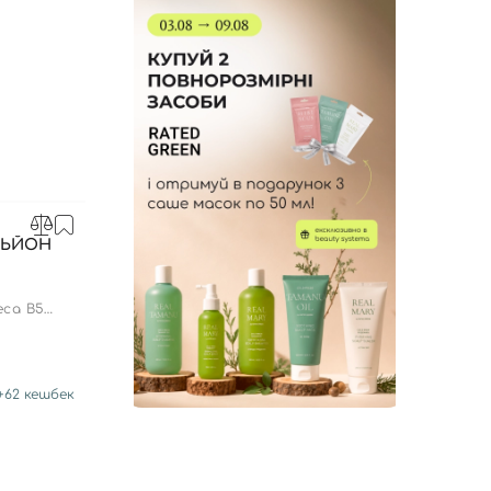
СЬЙОН
Л
eca B5
+
62
кешбек