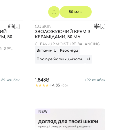
50 мл
CUSKIN
КИЙ
ЗВОЛОЖУЮЧИЙ КРЕМ З
М, 50
КЕРАМІДАМИ, 50 МЛ
CLEAN-UP MOISTURE BALANCING
CREAM
N SPF
Вітамін U
Кераміди
Про,пребіотики,лізати
+1
1,848₴
+
39
кешбек
+
92
кешбек
4.85
(66)