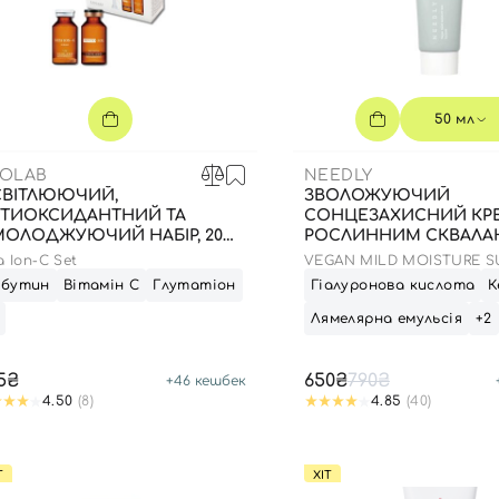
50 мл
OLAB
NEEDLY
ВІТЛЮЮЧИЙ,
ЗВОЛОЖУЮЧИЙ
ТИОКСИДАНТНИЙ ТА
СОНЦЕЗАХИСНИЙ КРЕ
ОЛОДЖУЮЧИЙ НАБІР, 20
РОСЛИННИМ СКВАЛА
+ 1,5 Г
23.03.2027 50 МЛ
a Ion-C Set
VEGAN MILD MOISTURE S
50+ PA++++
рбутин
Вітамін С
Глутатіон
Гіалуронова кислота
К
Лямелярна емульсія
+2
5₴
650₴
790₴
+
46
кешбек
4.50
(8)
4.85
(40)
Т
ХІТ