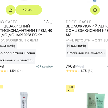
Для обличчя
СПФ захист для дітей
40 мл
вари
Для зони повік
O CARES
DR.CEURACLE
ОНЦЕЗАХИСНИЙ
ЗВОЛОЖУЮЧИЙ ЛЕГ
ТИОКСИДАНТНИЙ КРЕМ, 40
СОНЦЕЗАХИСНИЙ КРЕ
 ДО ДО 16.09.2028 РОКУ
МЛ
FIDA BARRIER SUN CREAM
HYAL REYOUTH MOIST SU
50/PA++++
ацинамід
Ніацинамід
о,пребіотики,лізати
Стабільні хім.фільтри
абільні хім.фільтри
9₴
790₴
990₴
+
39
кешбек
4.54
(24)
4.75
(52)
Т
-19%
ХІТ