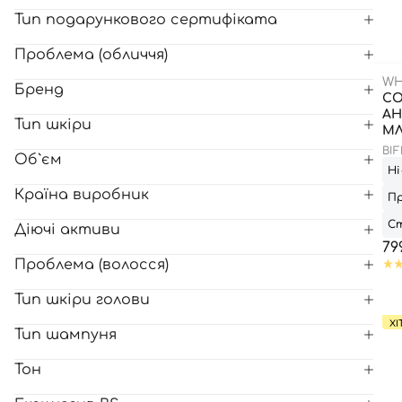
Тип подарункового сертифіката
Всі то
Проблема (обличчя)
гієни
WH
Бренд
С
АН
Тип шкіри
МЛ
BI
Об`єм
Ні
Країна виробник
Пр
Ст
Діючі активи
79
Проблема (волосся)
Тип шкіри голови
ХІ
Тип шампуня
Тон