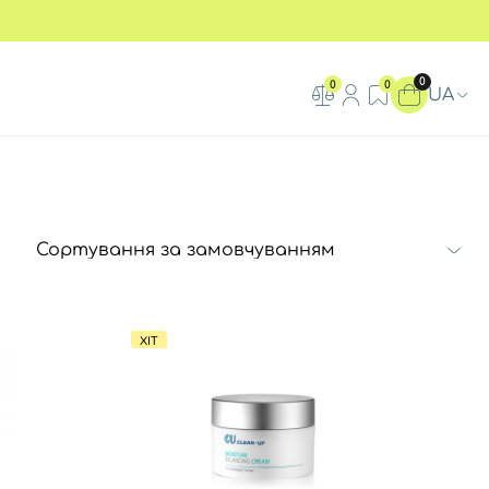
0
0
0
UA
ХІТ