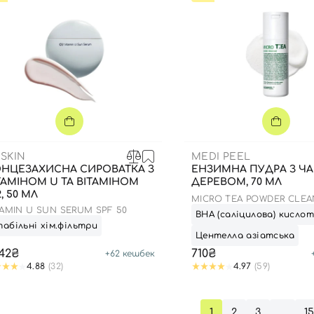
Ви ще не додали товари у кошик
Відправляючи форму для авторизації/реєстрації ви
приймаєте умови
Угоди користувача
Далі
Увійти за допомогою e-mail
SKIN
MEDI PEEL
НЦЕЗАХИСНА СИРОВАТКА З
ЕНЗИМНА ПУДРА З Ч
ТАМІНОМ U ТА ВІТАМІНОМ
ДЕРЕВОМ, 70 МЛ
2, 50 МЛ
MICRO TEA POWDER CLEA
TAMIN U SUN SERUM SPF 50
ВНА (саліцилова) кисло
абільні хім.фільтри
Центелла азіатська
242₴
710₴
+
62
кешбек
4.88
(32)
4.97
(59)
1
2
3
…
1