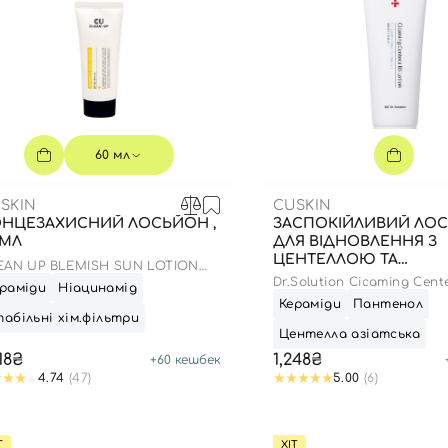
60 мл
SKIN
CUSKIN
НЦЕЗАХИСНИЙ ЛОСЬЙОН ,
ЗАСПОКІЙЛИВИЙ ЛО
 МЛ
ДЛЯ ВІДНОВЛЕННЯ З
ЦЕНТЕЛЛОЮ ТА
EAN UP BLEMISH SUN LOTION
ПАНТЕНОЛОМ , 100 М
 50+ PA++++
Dr.Solution Cicaming Cent
раміди
Ніацинамід
Lotion
Кераміди
Пантенол
абільні хім.фільтри
Центелла азіатська
Вхід
Реєстрація
218₴
1,248₴
+
60
кешбек
4.74
(47)
5.00
(6)
Номер телефону
Т
ХІТ