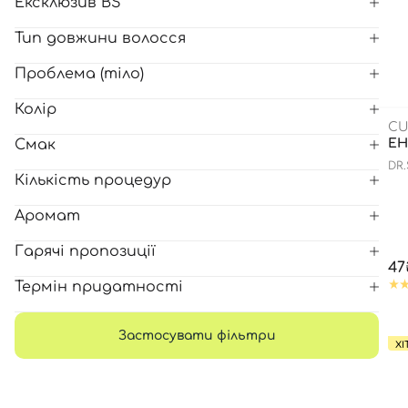
Ексклюзив BS
Тип довжини волосся
Проблема (тіло)
Колір
CU
Смак
ЕН
DR
Кількість процедур
WA
Аромат
Гарячі пропозиції
47
Термін придатності
Застосувати фільтри
ХІ