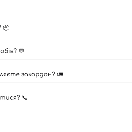
 📦
бів? 💬
ляєте закордон? 🚛
атися? 📞