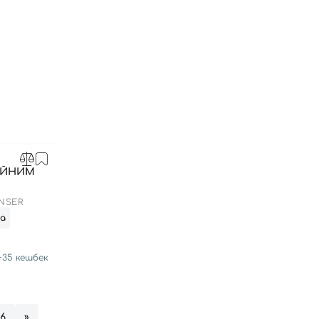
АЙНИМ
NSER
та
+
35
кешбек
56
»