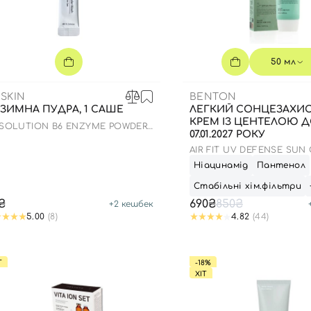
50 мл
SKIN
BENTON
ЗИМНА ПУДРА, 1 САШЕ
ЛЕГКИЙ СОНЦЕЗАХИ
КРЕМ ІЗ ЦЕНТЕЛОЮ 
.SOLUTION B6 ENZYME POWDER
07.01.2027 РОКУ
SH
AIR FIT UV DEFENSE SUN
SPF50
Ніацинамід
Пантенол
Стабільні хім.фільтри
₴
690₴
850₴
+
2
кешбек
5.00
(8)
4.82
(44)
Т
-18%
ХІТ