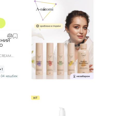
СНИЙ
ДО
 CREAM
+1
+
34
кешбек
ХІТ