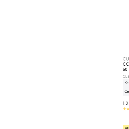
CU
СО
60
CL
SPF
Ке
Ст
1,
ХІ