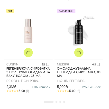
ХІТ
ВИБІР ЯНИ
CUSKIN
MEDIK8
РЕГЕНЕРУЮЧА СИРОВАТКА
ОМОЛОДЖУВАЛЬНА
З ПОЛІНУКЛЕОТИДАМИ ТА
ПЕПТИДНА СИРОВАТКА, 30
БАКУЧІОЛОМ , 35 МЛ
МЛ
Вхід
Реєстрація
DR.SOLUTION PDRN
LIQUID PEPTIDES
BAKUCHIOL AMPOULE 100
ADVANCED MP
2,316₴
5,000₴
+
115
кешбек
+
250
кешбек
5.00
(1)
5.00
(2)
Номер телефону