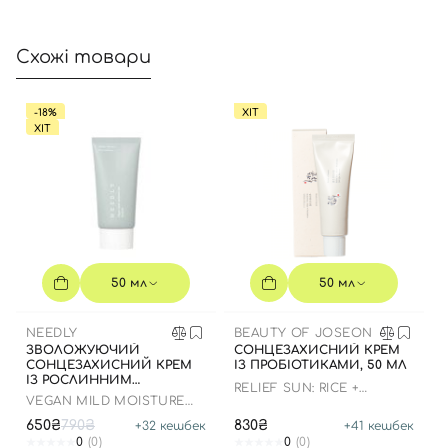
Відправляючи форму для авторизації/реєстрації ви
Схожі товари
приймаєте умови
Угоди користувача
Далі
-18%
ХІТ
ХІТ
Увійти за допомогою e-mail
50 мл
50 мл
NEEDLY
BEAUTY OF JOSEON
ЗВОЛОЖУЮЧИЙ
СОНЦЕЗАХИСНИЙ КРЕМ
СОНЦЕЗАХИСНИЙ КРЕМ
ІЗ ПРОБІОТИКАМИ, 50 МЛ
ІЗ РОСЛИННИМ
RELIEF SUN: RICE +
СКВАЛАНОМ ДО 23.03.2027
VEGAN MILD MOISTURE
PROBIOTICS
50 МЛ
SUN SPF 50+ PA++++
650₴
790₴
830₴
+
32
кешбек
+
41
кешбек
0
(0)
0
(0)