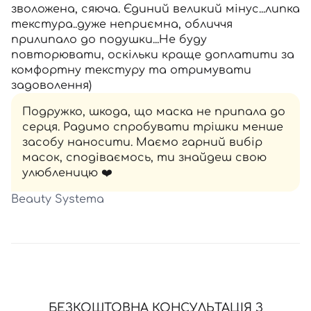
зволожена, сяюча. Єдиний великий мінус...липка
текстура..дуже неприємна, обличчя
прилипало до подушки...Не буду
повторювати, оскільки краще доплатити за
комфортну текстуру та отримувати
задоволення)
Подружко, шкода, що маска не припала до
серця. Радимо спробувати трішки менше
засобу наносити. Маємо гарний вибір
масок, сподіваємось, ти знайдеш свою
улюбленицю ❤️
Beauty Systema
БЕЗКОШТОВНА КОНСУЛЬТАЦІЯ З