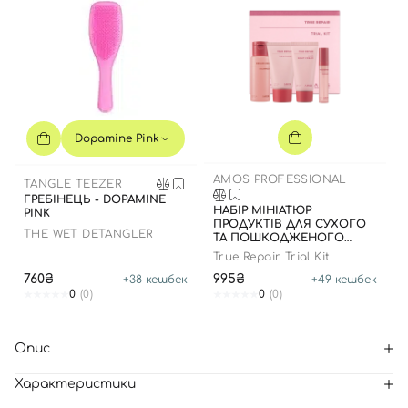
Dopamine Pink
AMOS PROFESSIONAL
TANGLE TEEZER
ГРЕБІНЕЦЬ - DOPAMINE
НАБІР МІНІАТЮР
PINK
ПРОДУКТІВ ДЛЯ СУХОГО
THE WET DETANGLER
ТА ПОШКОДЖЕНОГО
ВОЛОССЯ
True Repair Trial Kit
760₴
995₴
+
38
кешбек
+
49
кешбек
0
(0)
0
(0)
Опис
Характеристики