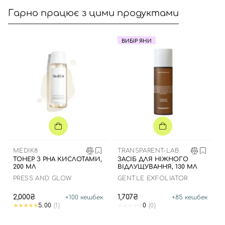
Гарно працює з цими продуктами
ВИБІР ЯНИ
Відправляючи форму для авторизації/реєстрації ви
приймаєте умови
Угоди користувача
Далі
Увійти за допомогою e-mail
MEDIK8
TRANSPARENT-LAB
ТОНЕР З РНА КИСЛОТАМИ,
ЗАСІБ ДЛЯ НІЖНОГО
200 МЛ
ВІДЛУЩУВАННЯ, 130 МЛ
PRESS AND GLOW
GENTLE EXFOLIATOR
2,000₴
1,707₴
+
100
кешбек
+
85
кешбек
5.00
(1)
0
(0)