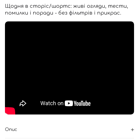
Щодня в сторіс/шортс: живі огляди, тести,
помилки і поради - без фільтрів і прикрас.
Опис