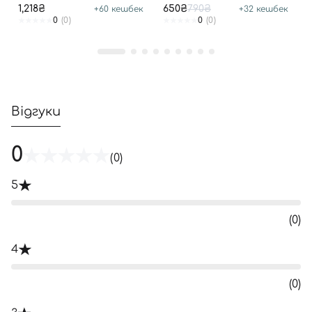
SUN SPF 50+ PA++++
1,218₴
650₴
790₴
+
60
кешбек
+
32
кешбек
0
(0)
0
(0)
Відгуки
0
(0)
5
(0)
4
(0)