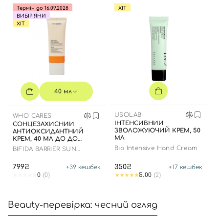
Термін до 16.09.2028
ХІТ
ВИБІР ЯНИ
ХІТ
40 мл
USOLAB
WHO CARES
ІНТЕНСИВНИЙ
СОНЦЕЗАХИСНИЙ
ЗВОЛОЖУЮЧИЙ КРЕМ, 50
АНТИОКСИДАНТНИЙ
МЛ
КРЕМ, 40 МЛ ДО ДО
16.09.2028 РОКУ
Bio Intensive Hand Cream
BIFIDA BARRIER SUN
CREAM
799₴
350₴
+
39
кешбек
+
17
кешбек
0
(0)
5.00
(2)
Beauty-перевірка: чесний огляд