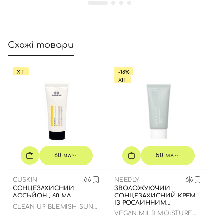
Схожі товари
ХІТ
-18%
ХІТ
60 мл
50 мл
CUSKIN
NEEDLY
СОНЦЕЗАХИСНИЙ
ЗВОЛОЖУЮЧИЙ
ЛОСЬЙОН , 60 МЛ
СОНЦЕЗАХИСНИЙ КРЕМ
ІЗ РОСЛИННИМ
CLEAN UP BLEMISH SUN
СКВАЛАНОМ ДО 23.03.2027
VEGAN MILD MOISTURE
LOTION SPF 50+ PA++++
50 МЛ