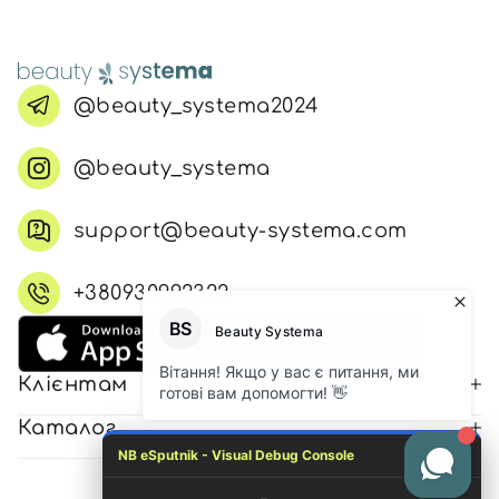
@beauty_systema2024
@beauty_systema
support@beauty-systema.com
+380930992322
Клієнтам
Каталог
NB eSputnik - Visual Debug Console