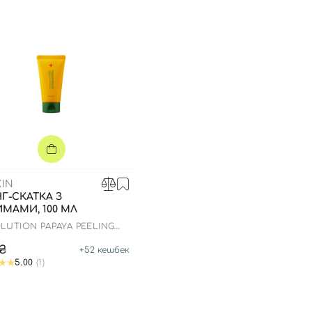
IN
НГ-СКАТКА З
МАМИ, 100 МЛ
OLUTION PAPAYA PEELING
6₴
+
52
кешбек
5.00
(1)