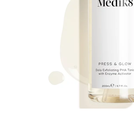
Всі то
гієни