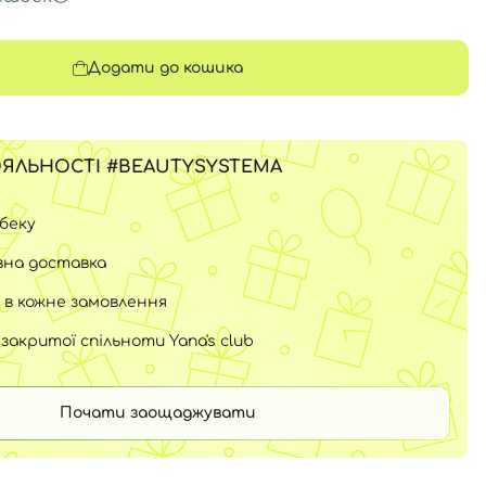
Додати до кошика
ЯЛЬНОСТІ #BEAUTYSYSTEMA
шбеку
на доставка
 в кожне замовлення
закритої спільноти Yana's club
Почати заощаджувати