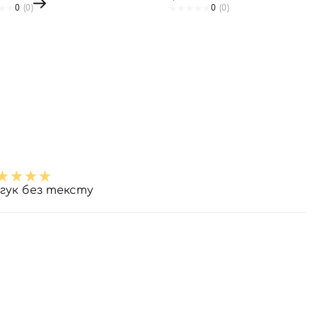
0
(0)
0
(0)
дгук без тексту