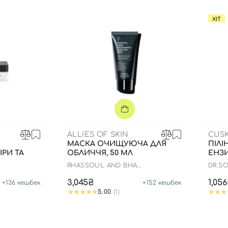
ХІТ
ALLIES OF SKIN
CUSK
Я
МАСКА ОЧИЩУЮЧА ДЛЯ
ПІЛІ
РИ ТА
ОБЛИЧЧЯ, 50 МЛ
ЕНЗИ
RHASSOUL AND BHA
DR.S
ТИН, 50 МЛ
ANTIOXIDANTS PURIFYING MASK
GEL
Вхід
Реєстрація
3,045₴
1,05
+
136
кешбек
+
152
кешбек
5.00
(1)
Номер телефону