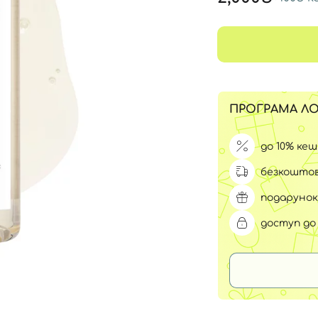
Для обличчя
СПФ захист для дітей
вари
Для зони повік
ПРОГРАМА ЛО
до 10% ке
безкоштов
подарунок
доступ до 