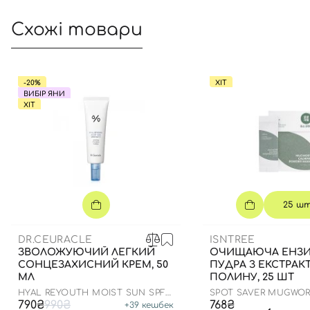
Схожі товари
-20%
ХІТ
ВИБІР ЯНИ
ХІТ
25 ш
DR.CEURACLE
ISNTREE
ЗВОЛОЖУЮЧИЙ ЛЕГКИЙ
ОЧИЩАЮЧА ЕНЗ
СОНЦЕЗАХИСНИЙ КРЕМ, 50
ПУДРА З ЕКСТРАК
МЛ
ПОЛИНУ, 25 ШТ
HYAL REYOUTH MOIST SUN SPF
SPOT SAVER MUGWO
50/PA++++
WASH
790₴
990₴
768₴
+
39
кешбек