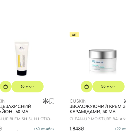
ХІТ
60 мл
50 мл
IN
CUSKIN
ЦЕЗАХИСНИЙ
ЗВОЛОЖУЮЧИЙ КРЕМ З
ЙОН , 60 МЛ
КЕРАМІДАМИ, 50 МЛ
N UP BLEMISH SUN LOTION
CLEAN-UP MOISTURE BALANCI
0+ PA++++
CREAM
₴
1,848₴
+
60
кешбек
+
92
кешб