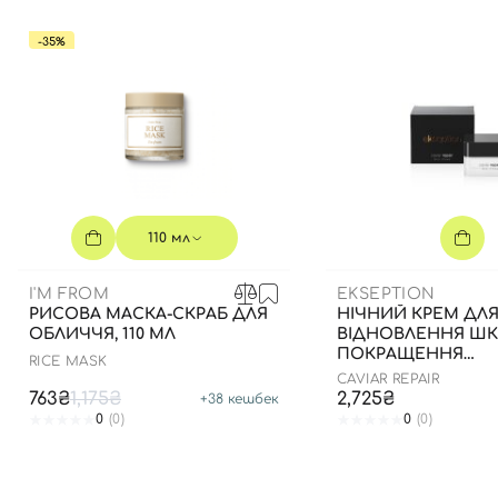
-35%
110 мл
I'M FROM
EKSEPTION
РИСОВА МАСКА-СКРАБ ДЛЯ
НІЧНИЙ КРЕМ ДЛ
ОБЛИЧЧЯ, 110 МЛ
ВІДНОВЛЕННЯ ШКІ
ПОКРАЩЕННЯ
RICE MASK
ПРОЛІФЕРАЦІЇ КЛІ
CAVIAR REPAIR
763₴
1,175₴
2,725₴
+
38
кешбек
0
(0)
0
(0)