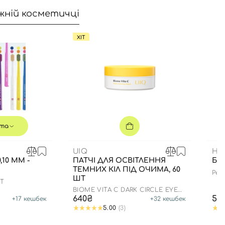
жній косметичці
ХІТ
та
UIQ
HE
,10 ММ -
ПАТЧІ ДЛЯ ОСВІТЛЕННЯ
БЛ
ТЕМНИХ КІЛ ПІД ОЧИМА, 60
Pept
ШТ
edit
FT
BIOME VITA C DARK CIRCLE EYE
PATCH
640₴
59
+
17
кешбек
+
32
кешбек
5.00
(3)