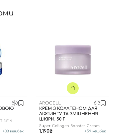
ами
Ви ще не додали товари у кошик
Відправляючи форму для авторизації/реєстрації ви
приймаєте умови
Угоди користувача
Далі
Увійти за допомогою e-mail
AROCELL
НОВОЮ
КРЕМ З КОЛАГЕНОМ ДЛЯ
ЛІФТИНГУ ТА ЗМІЦНЕННЯ
ШКІРИ, 50 Г
TIDE 9
Super Collagen Booster Cream
1,190₴
+
33
кешбек
+
59
кешбек