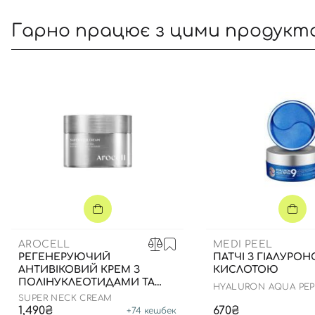
Гарно працює з цими продукт
AROCELL
MEDI PEEL
РЕГЕНЕРУЮЧИЙ
ПАТЧІ З ГІАЛУРО
АНТИВІКОВИЙ КРЕМ З
КИСЛОТОЮ
ПОЛІНУКЛЕОТИДАМИ ТА
HYALURON AQUA PEP
ІЗОФЛАВОНАМИ, 80 МЛ
AMPOULE EYE PATCH
SUPER NECK CREAM
1,490₴
670₴
+
74
кешбек