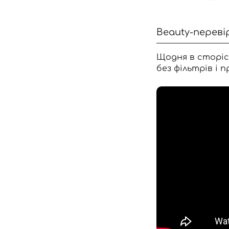
Beauty-переві
Щодня в сторіс
без фільтрів і п