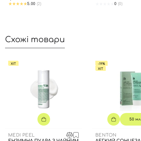
5.00
(2)
0
(0)
Схожі товари
ХІТ
-19%
ХІТ
50 мл
MEDI PEEL
BENTON
ЕНЗИМНА ПУДРА З ЧАЙНИМ
ЛЕГКИЙ СОНЦЕЗ