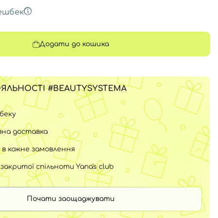
ешбек
Додати до кошика
ЯЛЬНОСТІ #BEAUTYSYSTEMA
шбеку
на доставка
 в кожне замовлення
закритої спільноти Yana's club
Почати заощаджувати