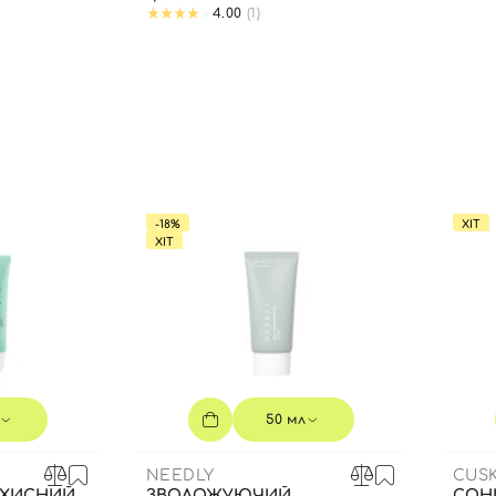
4.00
(1)
-18%
ХІТ
ХІТ
50 мл
NEEDLY
CUSK
АХИСНИЙ
ЗВОЛОЖУЮЧИЙ
СОН