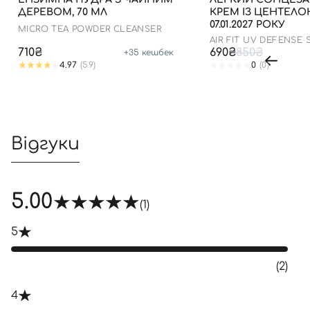
ДЕРЕВОМ, 70 МЛ
КРЕМ ІЗ ЦЕНТЕЛ
07.01.2027 РОКУ
MICRO TEA POWDER CLEANSER
AIR FIT UV DEFENSE
SPF50
710₴
690₴
850₴
+
35
кешбек
4.97
(59)
0
(0)
Відгуки
5.00
(1)
5
(2)
4