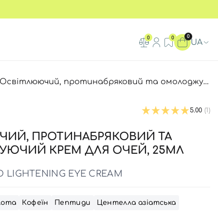
0
0
0
UA
Освітлюючий, протинабряковий та омолоджуючий крем для очей Usolab Bio Advanced Lightening Eye Cream, 25мл
5.00
(1)
ЧИЙ, ПРОТИНАБРЯКОВИЙ ТА
ЮЧИЙ КРЕМ ДЛЯ ОЧЕЙ, 25МЛ
D LIGHTENING EYE CREAM
лота
Кофеїн
Пептиди
Центелла азіатська