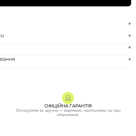
ки
вання
ОФІЦІЙНА ГАРАНТІЯ
Оплачуйте як зручно — карткою, частинами чи при
отриманні.