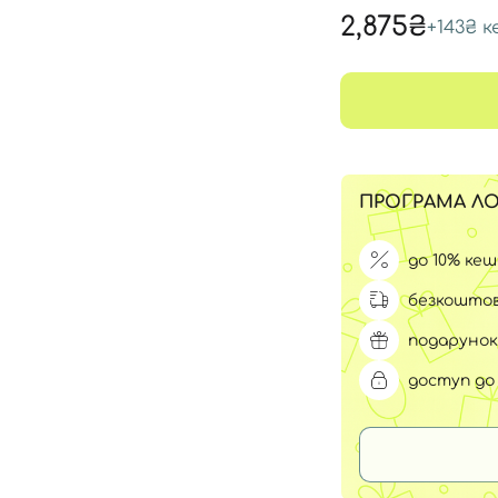
Для обличчя
2,875₴
+
143₴
к
СПФ захист для дітей
вари
Для зони повік
ПРОГРАМА ЛО
до 10% ке
безкоштов
подарунок
доступ до 