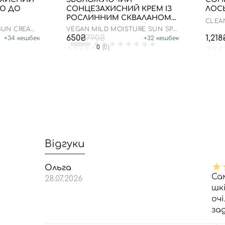
ОЮ ДО
СОНЦЕЗАХИСНИЙ КРЕМ ІЗ
ЛОСЬ
РОСЛИННИМ СКВАЛАНОМ
CLEA
ДО 23.03.2027 50 МЛ
SPF 5
 SUN CREAM
VEGAN MILD MOISTURE SUN SPF
50+ PA++++
650₴
790₴
1,218
+
34
кешбек
+
32
кешбек
0
(0)
Відгуки
Ольга
Са
28.07.2026
шк
очі
за