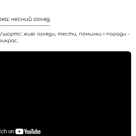
рка: чесний огляд
/шортс: живі огляди, тести, помилки і поради -
рикрас.