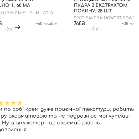
ЙОН , 60 МЛ
ПУДРА З ЕКСТРАКТОМ
ПОЛИНУ, 25 ШТ
N UP BLEMISH SUN LOTION
0+ PA++++
SPOT SAVER MUGWORT POWDE
WASH
₴
768₴
+
60
кешбек
+
38
кешб
0
(0)
0
(0)
м по собі крем дуже приємної текстури, робить
іру оксамитовою та не подразнює мої чутливі
. Ну а аплікатор - це окремий рівень
доволення!