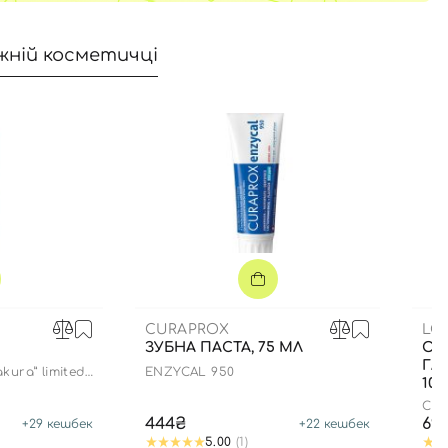
жній косметичці
CURAPROX
LO
ЗУБНА ПАСТА, 75 МЛ
ОЧ
ГЛ
akura” limited
ENZYCAL 950
100
CLA
444₴
69
+
29
кешбек
+
22
кешбек
5.00
(1)