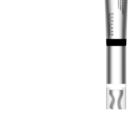
Всі то
гієни