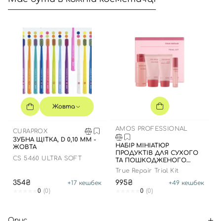
Жовта
AMOS PROFESSIONAL
CURAPROX
ЗУБНА ЩІТКА, D 0,10 ММ -
НАБІР МІНІАТЮР
ЖОВТА
ПРОДУКТІВ ДЛЯ СУХОГО
CS 5460 ULTRA SOFT
ТА ПОШКОДЖЕНОГО
ВОЛОССЯ
True Repair Trial Kit
354₴
995₴
+
17
кешбек
+
49
кешбек
0
(0)
0
(0)
Опис