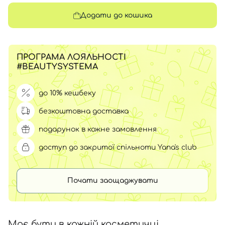
Додати до кошика
ПРОГРАМА ЛОЯЛЬНОСТІ
#BEAUTYSYSTEMA
до 10% кешбеку
безкоштовна доставка
подарунок в кожне замовлення
доступ до закритої спільноти Yana's club
Почати заощаджувати
Має бути в кожній косметичці