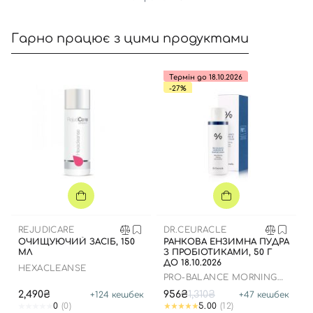
Гарно працює з цими продуктами
Термін до 18.10.2026
-27%
Вхід
Реєстрація
Номер телефону
Відправляючи форму для авторизації/реєстрації ви
REJUDICARE
DR.CEURACLE
приймаєте умови
Угоди користувача
ОЧИЩУЮЧИЙ ЗАСІБ, 150
РАНКОВА ЕНЗИМНА ПУДРА
МЛ
З ПРОБІОТИКАМИ, 50 Г
ДО 18.10.2026
Далі
HEXACLEANSE
PRO-BALANCE MORNING
ENZYME WASH
2,490₴
956₴
1,310₴
+
124
кешбек
+
47
кешбек
Увійти за допомогою e-mail
0
(0)
5.00
(12)