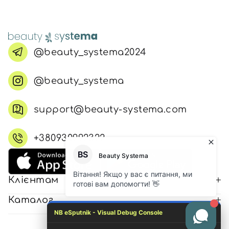
@beauty_systema2024
@beauty_systema
support@beauty-systema.com
+380930992322
Клієнтам
Каталог
NB eSputnik - Visual Debug Console