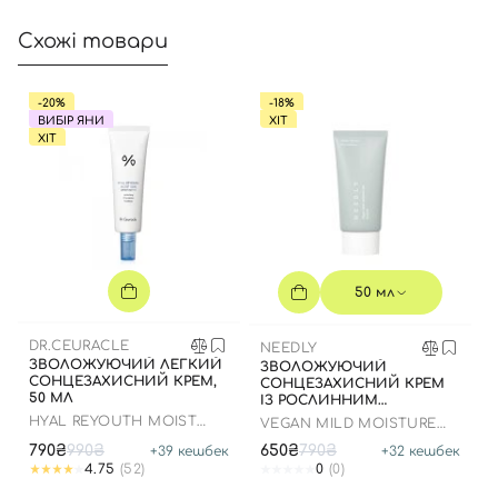
Схожі товари
Увійти за допомогою e-mail
-20%
-18%
ВИБІР ЯНИ
ХІТ
ХІТ
50 мл
DR.CEURACLE
NEEDLY
ЗВОЛОЖУЮЧИЙ ЛЕГКИЙ
ЗВОЛОЖУЮЧИЙ
СОНЦЕЗАХИСНИЙ КРЕМ,
СОНЦЕЗАХИСНИЙ КРЕМ
50 МЛ
ІЗ РОСЛИННИМ
СКВАЛАНОМ ДО 23.03.2027
HYAL REYOUTH MOIST
VEGAN MILD MOISTURE
50 МЛ
SUN SPF 50/PA++++
SUN SPF 50+ PA++++
790₴
990₴
650₴
790₴
+
39
кешбек
+
32
кешбек
4.75
(52)
0
(0)