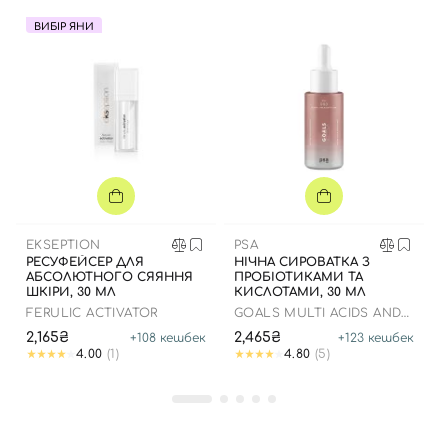
ВИБІР ЯНИ
Вхід
Реєстрація
EKSEPTION
PSA
РЕСУФЕЙСЕР ДЛЯ
НІЧНА СИРОВАТКА З
АБСОЛЮТНОГО СЯЯННЯ
ПРОБІОТИКАМИ ТА
Номер телефону
ШКІРИ, 30 МЛ
КИСЛОТАМИ, 30 МЛ
FERULIC ACTIVATOR
GOALS MULTI ACIDS AND
PROBIOTICS PERFECTING
2,165₴
2,465₴
+
108
кешбек
+
123
кешбек
NIGHT SERUM
4.00
(1)
4.80
(5)
Відправляючи форму для авторизації/реєстрації ви
приймаєте умови
Угоди користувача
Далі