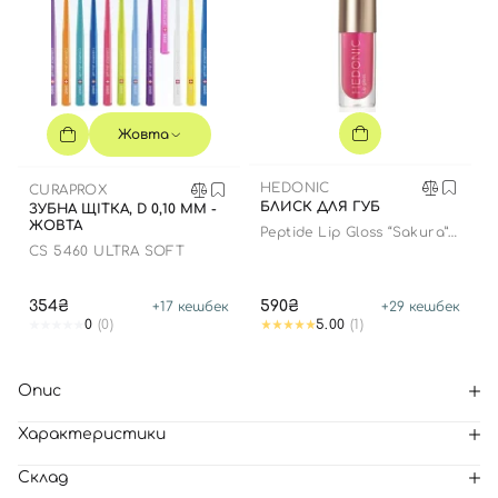
Жовта
HEDONIC
CURAPROX
БЛИСК ДЛЯ ГУБ
ЗУБНА ЩІТКА, D 0,10 ММ -
ЖОВТА
Peptide Lip Gloss “Sakura”
limited edition
CS 5460 ULTRA SOFT
354₴
590₴
+
17
кешбек
+
29
кешбек
0
(0)
5.00
(1)
Опис
Характеристики
Склад