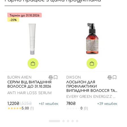
Термін до 31.10.2026
-20%
Вхід
Реєстрація
Номер телефону
BJORN AXEN
DIKSON
СЕРУМ ВІД ВИПАДІННЯ
ЛОСЬЙОН ДЛЯ
ВОЛОССЯ ДО 31.10.2026
ПРОФІЛАКТИКИ
Відправляючи форму для авторизації/реєстрації ви
ВИПАДІННЯ ВОЛОССЯ ТА
приймаєте умови
Угоди користувача
ANTI HAIR LOSS SERUM
ДОДАННЯ ОБ'ЄМУ, 100 МЛ
EVERY GREEN ENERGIZZ +
VOLLUM
Далі
1,220₴
1,525₴
780₴
+
61
кешбек
+
39
кешбек
5.00
(1)
0
(0)
Увійти за допомогою e-mail