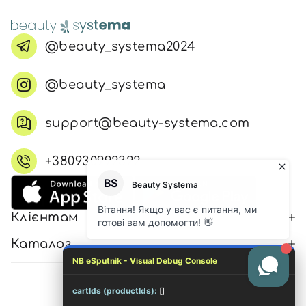
@beauty_systema2024
@beauty_systema
support@beauty-systema.com
+380930992322
Клієнтам
Каталог
NB eSputnik - Visual Debug Console
cartIds (productIds):
[]
© 2026 Всі права захищені