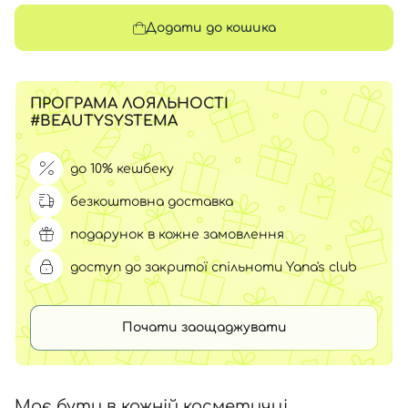
Додати до кошика
ПРОГРАМА ЛОЯЛЬНОСТІ
#BEAUTYSYSTEMA
до 10% кешбеку
безкоштовна доставка
подарунок в кожне замовлення
доступ до закритої спільноти Yana's club
Почати заощаджувати
Має бути в кожній косметичці