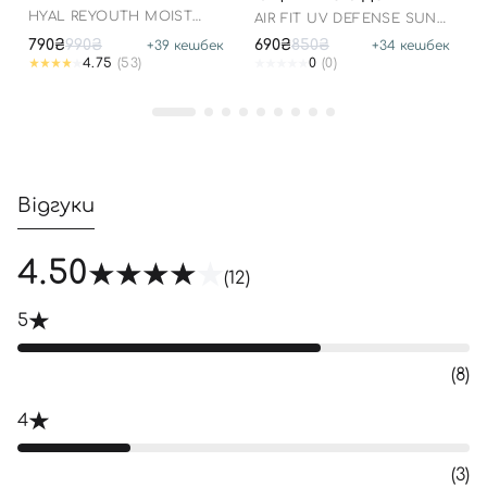
07.01.2027 РОКУ
HYAL REYOUTH MOIST
AIR FIT UV DEFENSE SUN
SUN SPF 50/PA++++
CREAM SPF50
790₴
990₴
690₴
850₴
+
39
кешбек
+
34
кешбек
4.75
(53)
0
(0)
Відгуки
4.50
(12)
5
(8)
4
(3)