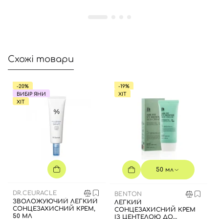
Вхід
Реєстрація
Схожі товари
Номер телефону
-20%
-19%
ВИБІР ЯНИ
ХІТ
ХІТ
Відправляючи форму для авторизації/реєстрації ви
приймаєте умови
Угоди користувача
Далі
50 мл
Увійти за допомогою e-mail
DR.CEURACLE
BENTON
ЗВОЛОЖУЮЧИЙ ЛЕГКИЙ
ЛЕГКИЙ
СОНЦЕЗАХИСНИЙ КРЕМ,
СОНЦЕЗАХИСНИЙ КРЕМ
50 МЛ
ІЗ ЦЕНТЕЛОЮ ДО