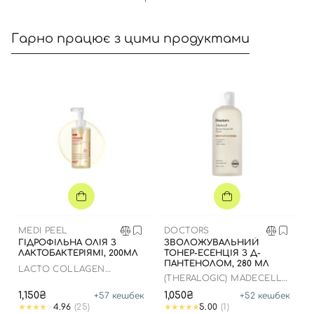
Гарно працює з цими продуктами
MEDI PEEL
DOCTORS
ГІДРОФІЛЬНА ОЛІЯ З
ЗВОЛОЖУВАЛЬНИЙ
ЛАКТОБАКТЕРІЯМІ, 200МЛ
ТОНЕР-ЕСЕНЦІЯ З Д-
ПАНТЕНОЛОМ, 280 МЛ
LACTO COLLAGEN
(THERALOGIC) MADECELL
CLEANSING OIL
DERMA REPAIR B5 TONER
1,150₴
1,050₴
+
57
кешбек
+
52
кешбек
4.96
(25)
5.00
(1)